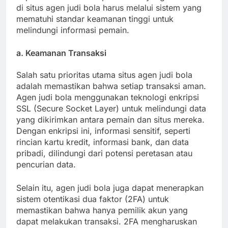
di situs agen judi bola harus melalui sistem yang
mematuhi standar keamanan tinggi untuk
melindungi informasi pemain.
a.
Keamanan Transaksi
Salah satu prioritas utama situs agen judi bola
adalah memastikan bahwa setiap transaksi aman.
Agen judi bola menggunakan teknologi enkripsi
SSL (Secure Socket Layer) untuk melindungi data
yang dikirimkan antara pemain dan situs mereka.
Dengan enkripsi ini, informasi sensitif, seperti
rincian kartu kredit, informasi bank, dan data
pribadi, dilindungi dari potensi peretasan atau
pencurian data.
Selain itu, agen judi bola juga dapat menerapkan
sistem otentikasi dua faktor (2FA) untuk
memastikan bahwa hanya pemilik akun yang
dapat melakukan transaksi. 2FA mengharuskan