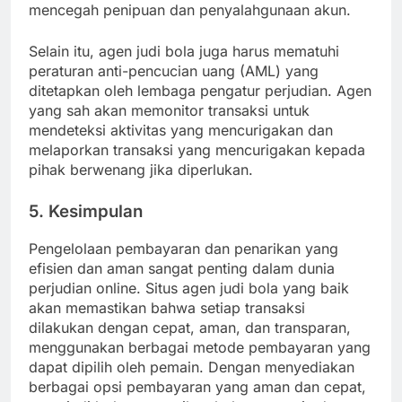
mencegah penipuan dan penyalahgunaan akun.
Selain itu, agen judi bola juga harus mematuhi
peraturan anti-pencucian uang (AML) yang
ditetapkan oleh lembaga pengatur perjudian. Agen
yang sah akan memonitor transaksi untuk
mendeteksi aktivitas yang mencurigakan dan
melaporkan transaksi yang mencurigakan kepada
pihak berwenang jika diperlukan.
5.
Kesimpulan
Pengelolaan pembayaran dan penarikan yang
efisien dan aman sangat penting dalam dunia
perjudian online. Situs agen judi bola yang baik
akan memastikan bahwa setiap transaksi
dilakukan dengan cepat, aman, dan transparan,
menggunakan berbagai metode pembayaran yang
dapat dipilih oleh pemain. Dengan menyediakan
berbagai opsi pembayaran yang aman dan cepat,