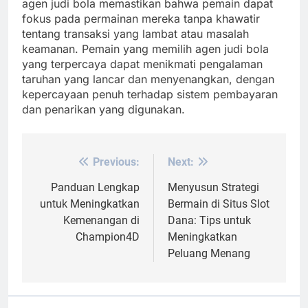
agen judi bola memastikan bahwa pemain dapat
fokus pada permainan mereka tanpa khawatir
tentang transaksi yang lambat atau masalah
keamanan. Pemain yang memilih agen judi bola
yang terpercaya dapat menikmati pengalaman
taruhan yang lancar dan menyenangkan, dengan
kepercayaan penuh terhadap sistem pembayaran
dan penarikan yang digunakan.
Previous:
Next:
Post
navigation
Panduan Lengkap
Menyusun Strategi
untuk Meningkatkan
Bermain di Situs Slot
Kemenangan di
Dana: Tips untuk
Champion4D
Meningkatkan
Peluang Menang