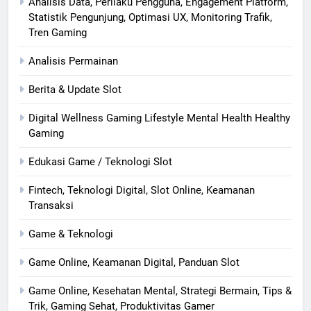
Analisis Data, Perilaku Pengguna, Engagement Platform,
Statistik Pengunjung, Optimasi UX, Monitoring Trafik,
Tren Gaming
Analisis Permainan
Berita & Update Slot
Digital Wellness Gaming Lifestyle Mental Health Healthy
Gaming
Edukasi Game / Teknologi Slot
Fintech, Teknologi Digital, Slot Online, Keamanan
Transaksi
Game & Teknologi
Game Online, Keamanan Digital, Panduan Slot
Game Online, Kesehatan Mental, Strategi Bermain, Tips &
Trik, Gaming Sehat, Produktivitas Gamer