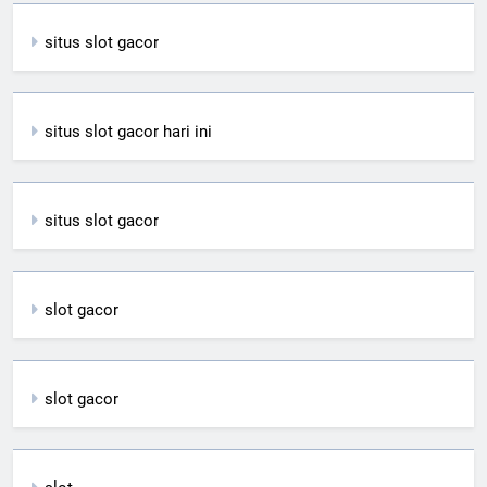
situs slot gacor
situs slot gacor hari ini
situs slot gacor
slot gacor
slot gacor