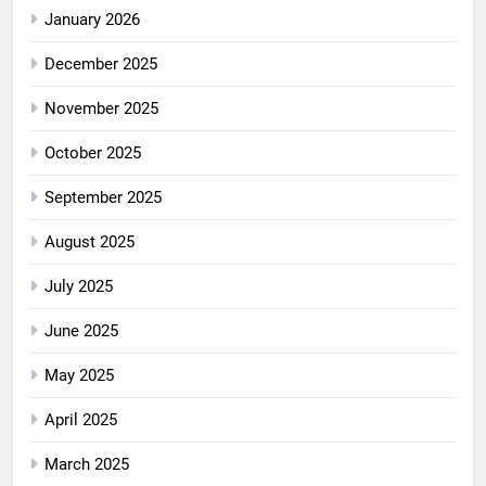
January 2026
December 2025
November 2025
October 2025
September 2025
August 2025
July 2025
June 2025
May 2025
April 2025
March 2025