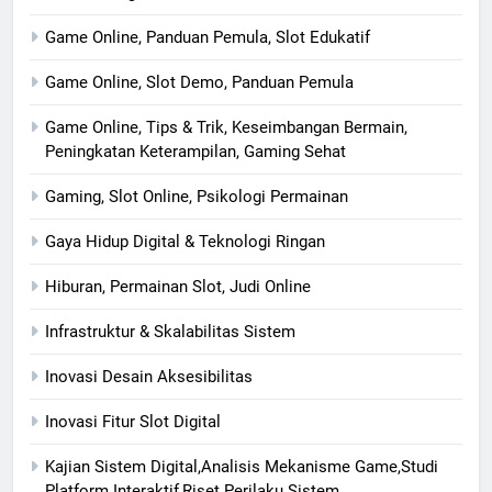
Game Online, Panduan Pemula, Slot Edukatif
Game Online, Slot Demo, Panduan Pemula
Game Online, Tips & Trik, Keseimbangan Bermain,
Peningkatan Keterampilan, Gaming Sehat
Gaming, Slot Online, Psikologi Permainan
Gaya Hidup Digital & Teknologi Ringan
Hiburan, Permainan Slot, Judi Online
Infrastruktur & Skalabilitas Sistem
Inovasi Desain Aksesibilitas
Inovasi Fitur Slot Digital
Kajian Sistem Digital,Analisis Mekanisme Game,Studi
Platform Interaktif,Riset Perilaku Sistem