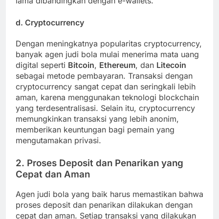
lama dibandingkan dengan e-wallets.
d.
Cryptocurrency
Dengan meningkatnya popularitas cryptocurrency,
banyak agen judi bola mulai menerima mata uang
digital seperti
Bitcoin
,
Ethereum
, dan
Litecoin
sebagai metode pembayaran. Transaksi dengan
cryptocurrency sangat cepat dan seringkali lebih
aman, karena menggunakan teknologi blockchain
yang terdesentralisasi. Selain itu, cryptocurrency
memungkinkan transaksi yang lebih anonim,
memberikan keuntungan bagi pemain yang
mengutamakan privasi.
2.
Proses Deposit dan Penarikan yang
Cepat dan Aman
Agen judi bola yang baik harus memastikan bahwa
proses deposit dan penarikan dilakukan dengan
cepat dan aman. Setiap transaksi yang dilakukan