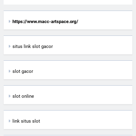
https://www.macc-artspace.org/
situs link slot gacor
slot gacor
slot online
link situs slot