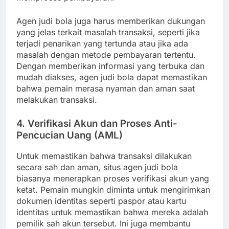
Agen judi bola juga harus memberikan dukungan
yang jelas terkait masalah transaksi, seperti jika
terjadi penarikan yang tertunda atau jika ada
masalah dengan metode pembayaran tertentu.
Dengan memberikan informasi yang terbuka dan
mudah diakses, agen judi bola dapat memastikan
bahwa pemain merasa nyaman dan aman saat
melakukan transaksi.
4.
Verifikasi Akun dan Proses Anti-
Pencucian Uang (AML)
Untuk memastikan bahwa transaksi dilakukan
secara sah dan aman, situs agen judi bola
biasanya menerapkan proses verifikasi akun yang
ketat. Pemain mungkin diminta untuk mengirimkan
dokumen identitas seperti paspor atau kartu
identitas untuk memastikan bahwa mereka adalah
pemilik sah akun tersebut. Ini juga membantu