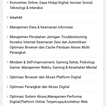
Komunitas Online, Gaya Hidup Digital, Inovasi Sosial,
Teknologi & Interaksi
lebah4d
Manajemen Data & Keamanan Informasi
Manajemen Perubahan Jaringan Troubleshooting
Koneksi Internet Keamanan Sesi dan Autentikasi
Optimasi Browser dan Cache Panduan Akses Multi
Perangkat
Mindset & Self-Improvement, Gaming Sehat, Psikologi
Gamer, Manajemen Waktu, Gaming & Kesehatan Mental
Optimasi Browser dan Akses Platform Digital
Optimasi Perangkat dan Akses Digital
Optimasi Sistem Akses,Manajemen Performa
Digital,Platform Online Terpercaya,Arsitektur Web