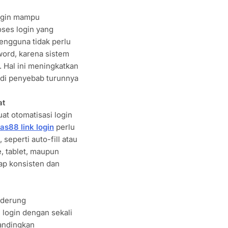
Login mampu
oses login yang
engguna tidak perlu
word, karena sistem
 Hal ini meningkatkan
jadi penyebab turunnya
at
at otomatisasi login
as88 link login
perlu
seperti auto-fill atau
e, tablet, maupun
ap konsisten dan
nderung
 login dengan sekali
bandingkan