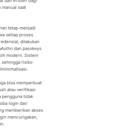
 dan efisien bagi
 manual saat
an tetap menjadi
wa setiap proses
redensial, dilakukan
ebAuthn dan passkeys
ebih modern. Sistem
 sehingga risiko
iminimalisasi.
juga bisa memperkuat
sh atau verifikasi
a pengguna tidak
ba login dari
ung memberikan akses
login mencurigakan,
an.