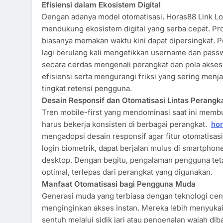
Efisiensi dalam Ekosistem Digital
Dengan adanya model otomatisasi, Horas88 Link 
mendukung ekosistem digital yang serba cepat. Pr
biasanya memakan waktu kini dapat dipersingkat. P
lagi berulang kali mengetikkan username dan pass
secara cerdas mengenali perangkat dan pola akses.
efisiensi serta mengurangi friksi yang sering men
tingkat retensi pengguna.
Desain Responsif dan Otomatisasi Lintas Perangk
Tren mobile-first yang mendominasi saat ini membu
harus bekerja konsisten di berbagai perangkat.
hor
mengadopsi desain responsif agar fitur otomatisasi, 
login biometrik, dapat berjalan mulus di smartphon
desktop. Dengan begitu, pengalaman pengguna tet
optimal, terlepas dari perangkat yang digunakan.
Manfaat Otomatisasi bagi Pengguna Muda
Generasi muda yang terbiasa dengan teknologi ce
menginginkan akses instan. Mereka lebih menyukai
sentuh melalui sidik jari atau pengenalan wajah di