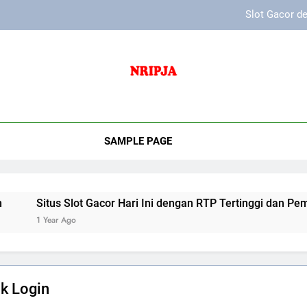
Slot Gacor d
Gameplay Game Offline yang Legenda
Corlaslot Sl
IPJA
Pentingnya Edukasi Sebelum Bermain Togel Online: Langkah Cer
nyediakan Solusi Pengembangan Jaringan Dan Infrastruktur Ya
Slot Gacor d
SAMPLE PAGE
Gameplay Game Offline yang Legenda
Corlaslot Sl
tus Slot Gacor Hari Ini dengan RTP Tertinggi dan Pembayaran
Year Ago
k Login