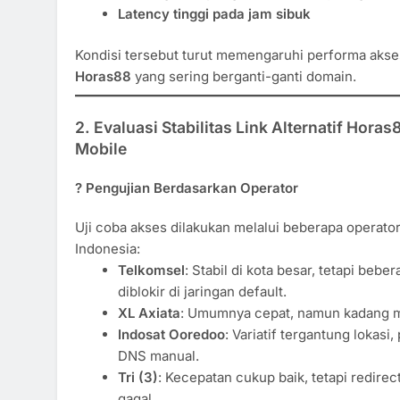
Latency tinggi pada jam sibuk
Kondisi tersebut turut memengaruhi performa aks
Horas88
yang sering berganti-ganti domain.
2. Evaluasi Stabilitas Link Alternatif Horas
Mobile
?
Pengujian Berdasarkan Operator
Uji coba akses dilakukan melalui beberapa operator
Indonesia:
Telkomsel
: Stabil di kota besar, tetapi bebera
diblokir di jaringan default.
XL Axiata
: Umumnya cepat, namun kadang m
Indosat Ooredoo
: Variatif tergantung lokasi
DNS manual.
Tri (3)
: Kecepatan cukup baik, tetapi redirec
gagal.