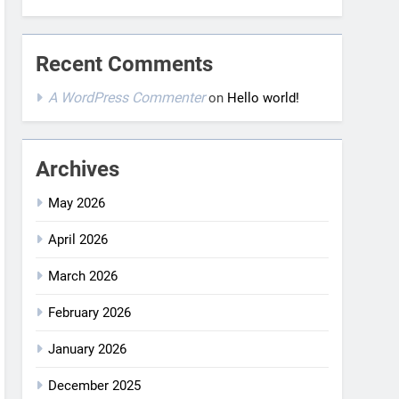
Recent Comments
A WordPress Commenter
on
Hello world!
Archives
May 2026
April 2026
March 2026
February 2026
January 2026
December 2025