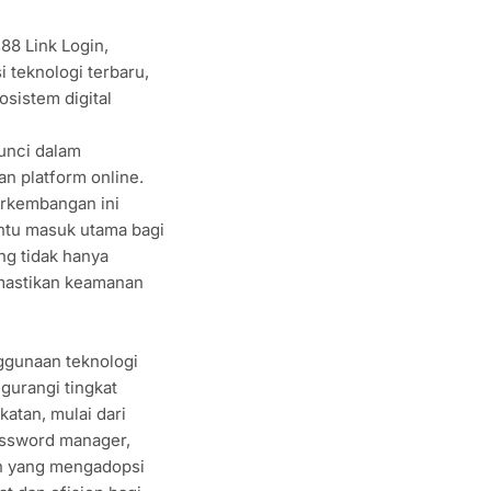
88 Link Login,
i teknologi terbaru,
sistem digital
kunci dalam
n platform online.
erkembangan ini
intu masuk utama bagi
ng tidak hanya
emastikan keamanan
ggunaan teknologi
gurangi tingkat
atan, mulai dari
password manager,
in yang mengadopsi