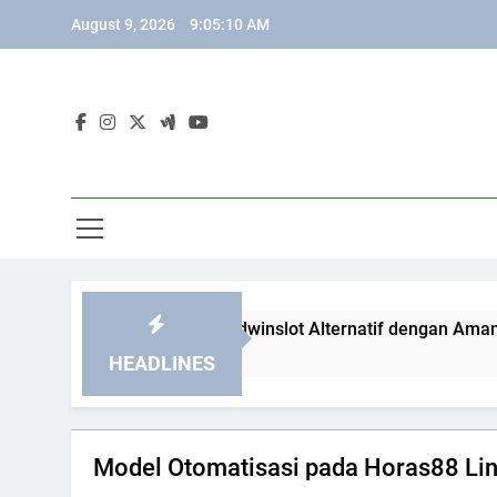
Skip
August 9, 2026
9:05:11 AM
to
content
NR
NRIPJA Me
Sebelum Membuka Edwinslot Alternatif dengan Aman
Si
1 
HEADLINES
Model Otomatisasi pada Horas88 Lin