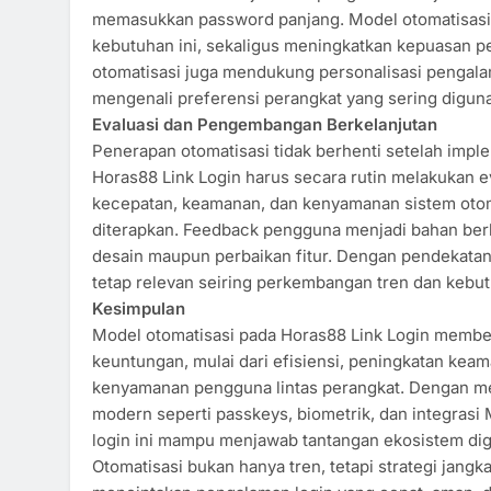
memasukkan password panjang. Model otomatisas
kebutuhan ini, sekaligus meningkatkan kepuasan pe
otomatisasi juga mendukung personalisasi pengal
mengenali preferensi perangkat yang sering digun
Evaluasi dan Pengembangan Berkelanjutan
Penerapan otomatisasi tidak berhenti setelah impl
Horas88 Link Login harus secara rutin melakukan e
kecepatan, keamanan, dan kenyamanan sistem otom
diterapkan. Feedback pengguna menjadi bahan berh
desain maupun perbaikan fitur. Dengan pendekatan i
tetap relevan seiring perkembangan tren dan kebutu
Kesimpulan
Model otomatisasi pada Horas88 Link Login membe
keuntungan, mulai dari efisiensi, peningkatan kea
kenyamanan pengguna lintas perangkat. Dengan m
modern seperti passkeys, biometrik, dan integrasi
login ini mampu menjawab tantangan ekosistem dig
Otomatisasi bukan hanya tren, tetapi strategi jangk