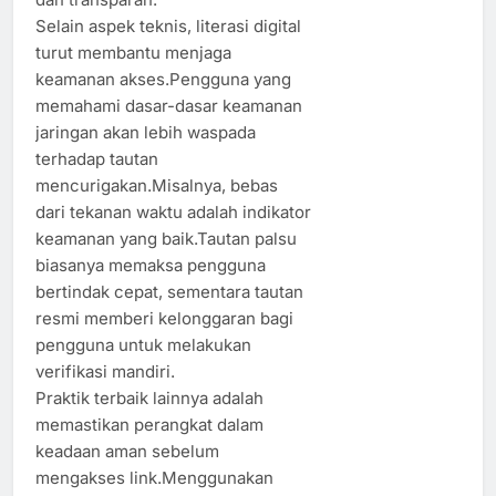
Selain aspek teknis, literasi digital
turut membantu menjaga
keamanan akses.Pengguna yang
memahami dasar-dasar keamanan
jaringan akan lebih waspada
terhadap tautan
mencurigakan.Misalnya, bebas
dari tekanan waktu adalah indikator
keamanan yang baik.Tautan palsu
biasanya memaksa pengguna
bertindak cepat, sementara tautan
resmi memberi kelonggaran bagi
pengguna untuk melakukan
verifikasi mandiri.
Praktik terbaik lainnya adalah
memastikan perangkat dalam
keadaan aman sebelum
mengakses link.Menggunakan