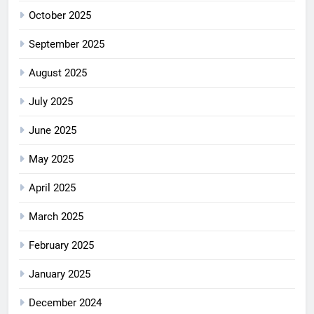
October 2025
September 2025
August 2025
July 2025
June 2025
May 2025
April 2025
March 2025
February 2025
January 2025
December 2024