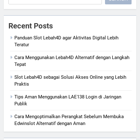
Recent Posts
Panduan Slot Lebah4D agar Aktivitas Digital Lebih
Teratur
Cara Menggunakan Lebah4D Alternatif dengan Langkah
Tepat
Slot Lebah4D sebagai Solusi Akses Online yang Lebih
Praktis
Tips Aman Menggunakan LAE138 Login di Jaringan
Publik
Cara Mengoptimalkan Perangkat Sebelum Membuka
Edwinslot Alternatif dengan Aman