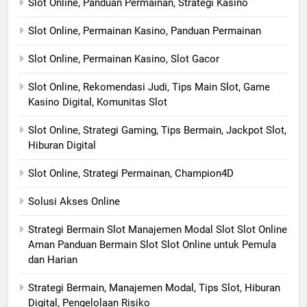
Slot Online, Panduan Permainan, Strategi Kasino
Slot Online, Permainan Kasino, Panduan Permainan
Slot Online, Permainan Kasino, Slot Gacor
Slot Online, Rekomendasi Judi, Tips Main Slot, Game
Kasino Digital, Komunitas Slot
Slot Online, Strategi Gaming, Tips Bermain, Jackpot Slot,
Hiburan Digital
Slot Online, Strategi Permainan, Champion4D
Solusi Akses Online
Strategi Bermain Slot Manajemen Modal Slot Slot Online
Aman Panduan Bermain Slot Slot Online untuk Pemula
dan Harian
Strategi Bermain, Manajemen Modal, Tips Slot, Hiburan
Digital, Pengelolaan Risiko