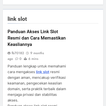
link slot
Panduan Akses Link Slot
Resmi dan Cara Memastikan
Keasliannya
fb70182
9 months
ago
0
6 mins
Panduan lengkap untuk memahami
cara mengakses
link slot
resmi
dengan aman, mencakup verifikasi
keamanan, pengecekan keaslian
domain, serta praktik terbaik dalam
menjaga privasi dan stabilitas
akses.
Panduan akses link slot resmi