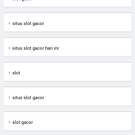
situs slot gacor
situs slot gacor hari ini
slot
situs slot gacor
slot gacor