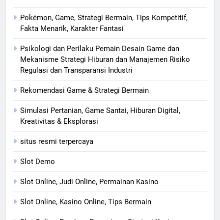
Pokémon, Game, Strategi Bermain, Tips Kompetitif,
Fakta Menarik, Karakter Fantasi
Psikologi dan Perilaku Pemain Desain Game dan
Mekanisme Strategi Hiburan dan Manajemen Risiko
Regulasi dan Transparansi Industri
Rekomendasi Game & Strategi Bermain
Simulasi Pertanian, Game Santai, Hiburan Digital,
Kreativitas & Eksplorasi
situs resmi terpercaya
Slot Demo
Slot Online, Judi Online, Permainan Kasino
Slot Online, Kasino Online, Tips Bermain