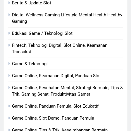
Berita & Update Slot
Digital Wellness Gaming Lifestyle Mental Health Healthy
Gaming
Edukasi Game / Teknologi Slot
Fintech, Teknologi Digital, Slot Online, Keamanan
Transaksi
Game & Teknologi
Game Online, Keamanan Digital, Panduan Slot
Game Online, Kesehatan Mental, Strategi Bermain, Tips &
Trik, Gaming Sehat, Produktivitas Gamer
Game Online, Panduan Pemula, Slot Edukatif
Game Online, Slot Demo, Panduan Pemula
Game Online, Tips & Trik, Keseimbangan Bermain,