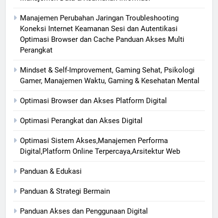
Manajemen Perubahan Jaringan Troubleshooting
Koneksi Internet Keamanan Sesi dan Autentikasi
Optimasi Browser dan Cache Panduan Akses Multi
Perangkat
Mindset & Self-Improvement, Gaming Sehat, Psikologi
Gamer, Manajemen Waktu, Gaming & Kesehatan Mental
Optimasi Browser dan Akses Platform Digital
Optimasi Perangkat dan Akses Digital
Optimasi Sistem Akses,Manajemen Performa
Digital,Platform Online Terpercaya,Arsitektur Web
Panduan & Edukasi
Panduan & Strategi Bermain
Panduan Akses dan Penggunaan Digital