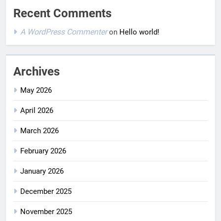
Recent Comments
A WordPress Commenter
on
Hello world!
Archives
May 2026
April 2026
March 2026
February 2026
January 2026
December 2025
November 2025