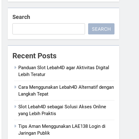
Search
SEARCH
Recent Posts
Panduan Slot Lebah4D agar Aktivitas Digital
Lebih Teratur
Cara Menggunakan Lebah4D Alternatif dengan
Langkah Tepat
Slot Lebah4D sebagai Solusi Akses Online
yang Lebih Praktis
Tips Aman Menggunakan LAE138 Login di
Jaringan Publik