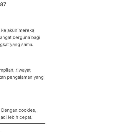
787
 ke akun mereka
 sangat berguna bagi
gkat yang sama.
pilan, riwayat
akan pengalaman yang
. Dengan cookies,
adi lebih cepat.