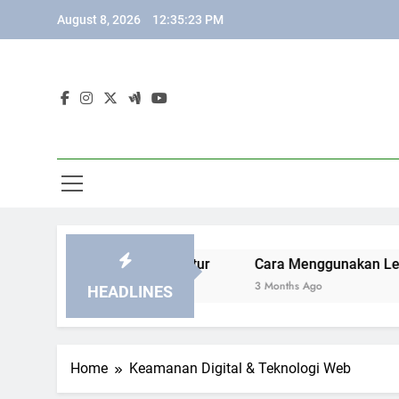
Skip
August 8, 2026
12:35:24 PM
to
content
NR
NRIPJA Me
Digital Lebih Teratur
Cara Menggunakan Lebah4D Altern
3 Months Ago
HEADLINES
Home
Keamanan Digital & Teknologi Web