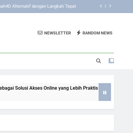
ah4D Alternatif dengan Langkah Tepat
olusi Akses Online yang Lebih Praktis
akan LAE138 Login di Jaringan Publik
NEWSLETTER
RANDOM NEWS
D agar Aktivitas Digital Lebih Teratur
ng Andal Untuk Bisnis Anda.
ah4D Alternatif dengan Langkah Tepat
olusi Akses Online yang Lebih Praktis
akan LAE138 Login di Jaringan Publik
i Akses Online yang Lebih Praktis
Tips Aman Menggunak
3 Months Ago