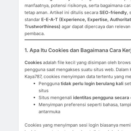
manfaatnya, potensi risikonya, serta bagaimana ca
tetap aman. Artikel ini ditulis secara
SEO-friendly
, 
standar
E-E-A-T (Experience, Expertise, Authorita
Trustworthiness)
agar dapat dipercaya dan releva
pembaca.
1. Apa Itu Cookies dan Bagaimana Cara Ke
Cookies
adalah file kecil yang disimpan oleh brows
pengguna saat mengakses suatu situs web. Dalam k
Kaya787, cookies menyimpan data tertentu yang m
Pengguna
tidak perlu login berulang kali
set
situs
Situs mengenali
identitas pengguna secara 
Menyimpan preferensi seperti bahasa, tampi
antarmuka
Cookies yang menyimpan sesi login biasanya memil