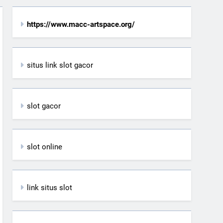
https://www.macc-artspace.org/
situs link slot gacor
slot gacor
slot online
link situs slot