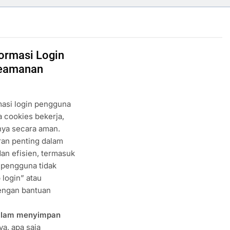
ormasi Login
Keamanan
asi login pengguna
a cookies bekerja,
nya secara aman.
an penting dalam
n efisien, termasuk
 pengguna tidak
login” atau
dengan bantuan
dalam menyimpan
ya, apa saja