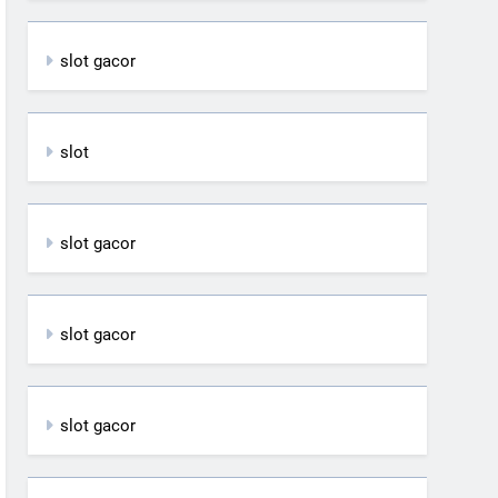
slot gacor
slot
slot gacor
slot gacor
slot gacor