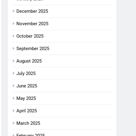
December 2025
November 2025
October 2025
September 2025
August 2025
July 2025
June 2025
May 2025
April 2025
March 2025
February 2025