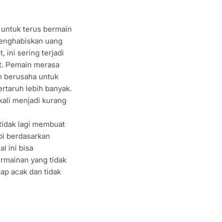
t untuk terus bermain
menghabiskan uang
 ini sering terjadi
t. Pemain merasa
n berusaha untuk
rtaruh lebih banyak.
kali menjadi kurang
idak lagi membuat
pi berdasarkan
l ini bisa
rmainan yang tidak
ap acak dan tidak