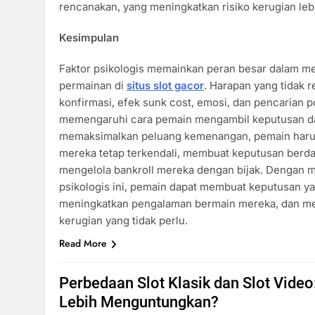
rencanakan, yang meningkatkan risiko kerugian leb
Kesimpulan
Faktor psikologis memainkan peran besar dalam me
permainan di
situs slot gacor
. Harapan yang tidak re
konfirmasi, efek sunk cost, emosi, dan pencarian p
memengaruhi cara pemain mengambil keputusan da
memaksimalkan peluang kemenangan, pemain haru
mereka tetap terkendali, membuat keputusan berda
mengelola bankroll mereka dengan bijak. Dengan 
psikologis ini, pemain dapat membuat keputusan yan
meningkatkan pengalaman bermain mereka, dan me
kerugian yang tidak perlu.
Read More
Perbedaan Slot Klasik dan Slot Vide
Lebih Menguntungkan?