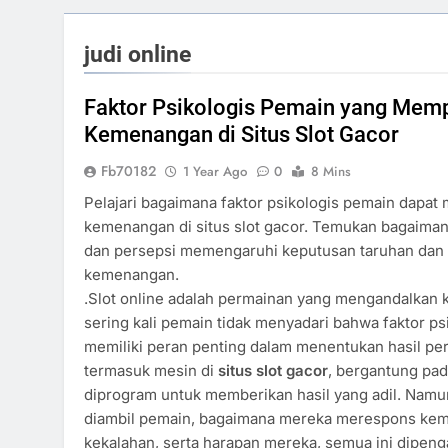
judi online
Faktor Psikologis Pemain yang Mem
Kemenangan di Situs Slot Gacor
Fb70182
1 Year Ago
0
8 Mins
Pelajari bagaimana faktor psikologis pemain dapa
kemenangan di situs slot gacor. Temukan bagaiman
dan persepsi memengaruhi keputusan taruhan dan
kemenangan.
.Slot online adalah permainan yang mengandalkan 
sering kali pemain tidak menyadari bahwa faktor ps
memiliki peran penting dalam menentukan hasil per
termasuk mesin di
situs slot gacor
, bergantung pad
diprogram untuk memberikan hasil yang adil. Namu
diambil pemain, bagaimana mereka merespons ke
kekalahan, serta harapan mereka, semua ini dipenga