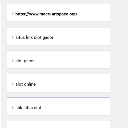
https://www.macc-artspace.org/
situs link slot gacor
slot gacor
slot online
link situs slot