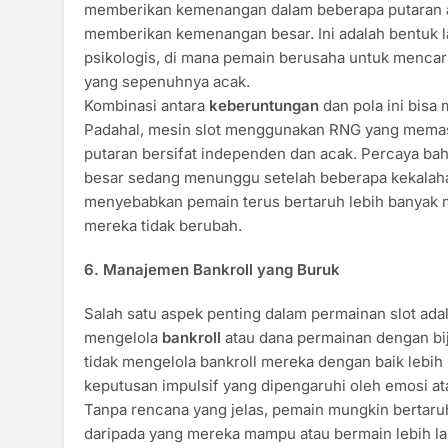
memberikan kemenangan dalam beberapa putaran 
memberikan kemenangan besar. Ini adalah bentuk la
psikologis, di mana pemain berusaha untuk mencari
yang sepenuhnya acak.
Kombinasi antara
keberuntungan
dan pola ini bisa
Padahal, mesin slot menggunakan RNG yang memas
putaran bersifat independen dan acak. Percaya b
besar sedang menunggu setelah beberapa kekalah
menyebabkan pemain terus bertaruh lebih banyak
mereka tidak berubah.
6.
Manajemen Bankroll yang Buruk
Salah satu aspek penting dalam permainan slot a
mengelola
bankroll
atau dana permainan dengan bi
tidak mengelola bankroll mereka dengan baik lebih
keputusan impulsif yang dipengaruhi oleh emosi ata
Tanpa rencana yang jelas, pemain mungkin bertaru
daripada yang mereka mampu atau bermain lebih l