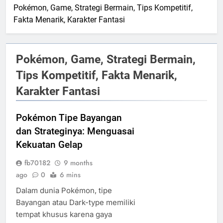
Pokémon, Game, Strategi Bermain, Tips Kompetitif,
Fakta Menarik, Karakter Fantasi
Pokémon, Game, Strategi Bermain,
Tips Kompetitif, Fakta Menarik,
Karakter Fantasi
Pokémon Tipe Bayangan
dan Strateginya: Menguasai
Kekuatan Gelap
fb70182
9 months
ago
0
6 mins
Dalam dunia Pokémon, tipe
Bayangan atau Dark-type memiliki
tempat khusus karena gaya