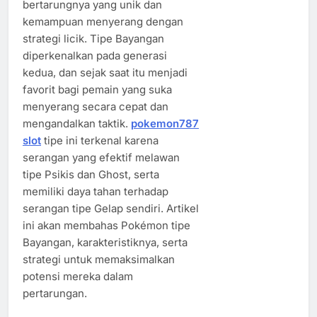
bertarungnya yang unik dan
kemampuan menyerang dengan
strategi licik. Tipe Bayangan
diperkenalkan pada generasi
kedua, dan sejak saat itu menjadi
favorit bagi pemain yang suka
menyerang secara cepat dan
mengandalkan taktik.
pokemon787
slot
tipe ini terkenal karena
serangan yang efektif melawan
tipe Psikis dan Ghost, serta
memiliki daya tahan terhadap
serangan tipe Gelap sendiri. Artikel
ini akan membahas Pokémon tipe
Bayangan, karakteristiknya, serta
strategi untuk memaksimalkan
potensi mereka dalam
pertarungan.