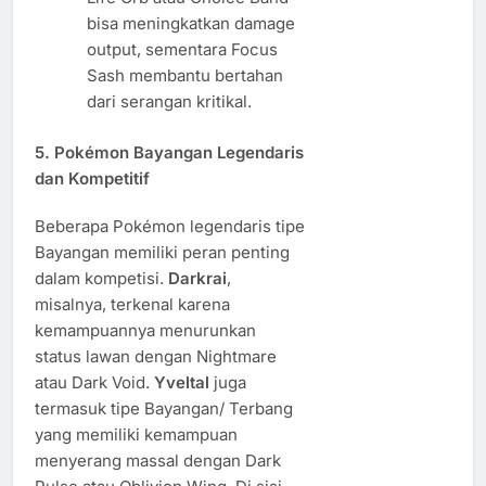
bisa meningkatkan damage
output, sementara Focus
Sash membantu bertahan
dari serangan kritikal.
5. Pokémon Bayangan Legendaris
dan Kompetitif
Beberapa Pokémon legendaris tipe
Bayangan memiliki peran penting
dalam kompetisi.
Darkrai
,
misalnya, terkenal karena
kemampuannya menurunkan
status lawan dengan Nightmare
atau Dark Void.
Yveltal
juga
termasuk tipe Bayangan/ Terbang
yang memiliki kemampuan
menyerang massal dengan Dark