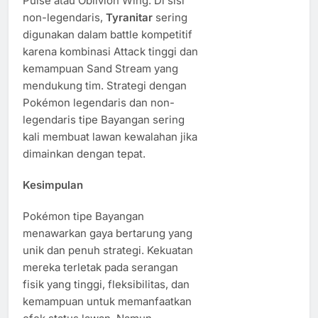
Pulse atau Oblivion Wing. Di sisi
non-legendaris,
Tyranitar
sering
digunakan dalam battle kompetitif
karena kombinasi Attack tinggi dan
kemampuan Sand Stream yang
mendukung tim. Strategi dengan
Pokémon legendaris dan non-
legendaris tipe Bayangan sering
kali membuat lawan kewalahan jika
dimainkan dengan tepat.
Kesimpulan
Pokémon tipe Bayangan
menawarkan gaya bertarung yang
unik dan penuh strategi. Kekuatan
mereka terletak pada serangan
fisik yang tinggi, fleksibilitas, dan
kemampuan untuk memanfaatkan