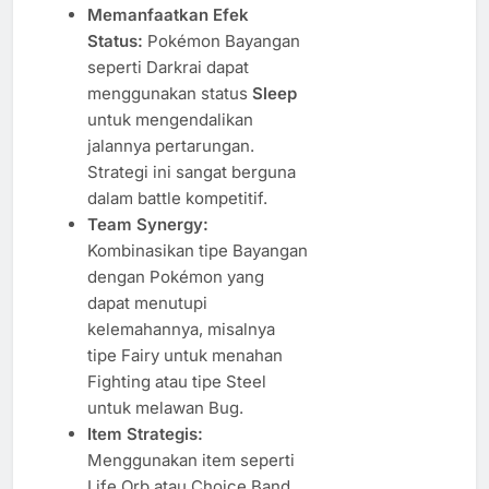
Memanfaatkan Efek
Status:
Pokémon Bayangan
seperti Darkrai dapat
menggunakan status
Sleep
untuk mengendalikan
jalannya pertarungan.
Strategi ini sangat berguna
dalam battle kompetitif.
Team Synergy:
Kombinasikan tipe Bayangan
dengan Pokémon yang
dapat menutupi
kelemahannya, misalnya
tipe Fairy untuk menahan
Fighting atau tipe Steel
untuk melawan Bug.
Item Strategis:
Menggunakan item seperti
Life Orb atau Choice Band