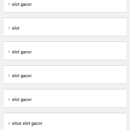
slot gacor
slot
slot gacor
slot gacor
slot gacor
situs slot gacor