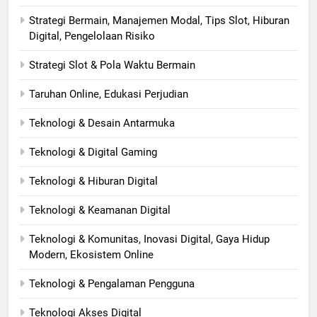
Strategi Bermain, Manajemen Modal, Tips Slot, Hiburan
Digital, Pengelolaan Risiko
Strategi Slot & Pola Waktu Bermain
Taruhan Online, Edukasi Perjudian
Teknologi & Desain Antarmuka
Teknologi & Digital Gaming
Teknologi & Hiburan Digital
Teknologi & Keamanan Digital
Teknologi & Komunitas, Inovasi Digital, Gaya Hidup
Modern, Ekosistem Online
Teknologi & Pengalaman Pengguna
Teknologi Akses Digital