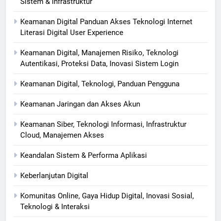
Sistem & Infrastruktur
Keamanan Digital Panduan Akses Teknologi Internet
Literasi Digital User Experience
Keamanan Digital, Manajemen Risiko, Teknologi
Autentikasi, Proteksi Data, Inovasi Sistem Login
Keamanan Digital, Teknologi, Panduan Pengguna
Keamanan Jaringan dan Akses Akun
Keamanan Siber, Teknologi Informasi, Infrastruktur
Cloud, Manajemen Akses
Keandalan Sistem & Performa Aplikasi
Keberlanjutan Digital
Komunitas Online, Gaya Hidup Digital, Inovasi Sosial,
Teknologi & Interaksi