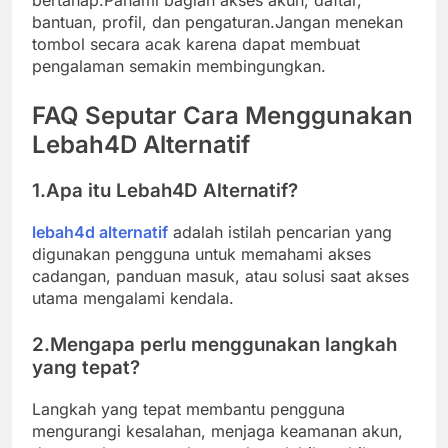
bertahap.Pahami bagian akses akun, daftar,
bantuan, profil, dan pengaturan.Jangan menekan
tombol secara acak karena dapat membuat
pengalaman semakin membingungkan.
FAQ Seputar Cara Menggunakan
Lebah4D Alternatif
1.Apa itu Lebah4D Alternatif?
lebah4d alternatif
adalah istilah pencarian yang
digunakan pengguna untuk memahami akses
cadangan, panduan masuk, atau solusi saat akses
utama mengalami kendala.
2.Mengapa perlu menggunakan langkah
yang tepat?
Langkah yang tepat membantu pengguna
mengurangi kesalahan, menjaga keamanan akun,