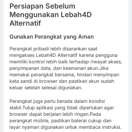
Persiapan Sebelum
Menggunakan Lebah4D
Alternatif
Gunakan Perangkat yang Aman
Perangkat pribadi lebih disarankan saat
mengakses Lebah4D Alternatif karena pengguna
memiliki kontrol lebih baik terhadap riwayat akses,
penyimpanan data, dan keamanan akun.Jika
memakai perangkat bersama, hindari menyimpan
kata sandi di browser dan pastikan akun sudah
keluar setelah selesai digunakan.
Perangkat juga perlu berada dalam kondisi
stabil.Tutup aplikasi yang tidak diperlukan agar
browser dapat berjalan lebih ringan.Pada
perangkat mobile, pastikan baterai cukup dan
layar nyaman digunakan untuk membaca instruksi.