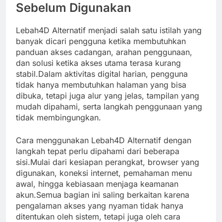
Sebelum Digunakan
Lebah4D Alternatif menjadi salah satu istilah yang
banyak dicari pengguna ketika membutuhkan
panduan akses cadangan, arahan penggunaan,
dan solusi ketika akses utama terasa kurang
stabil.Dalam aktivitas digital harian, pengguna
tidak hanya membutuhkan halaman yang bisa
dibuka, tetapi juga alur yang jelas, tampilan yang
mudah dipahami, serta langkah penggunaan yang
tidak membingungkan.
Cara menggunakan Lebah4D Alternatif dengan
langkah tepat perlu dipahami dari beberapa
sisi.Mulai dari kesiapan perangkat, browser yang
digunakan, koneksi internet, pemahaman menu
awal, hingga kebiasaan menjaga keamanan
akun.Semua bagian ini saling berkaitan karena
pengalaman akses yang nyaman tidak hanya
ditentukan oleh sistem, tetapi juga oleh cara