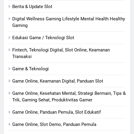
Berita & Update Slot
Digital Wellness Gaming Lifestyle Mental Health Healthy
Gaming
Edukasi Game / Teknologi Slot
Fintech, Teknologi Digital, Slot Online, Keamanan
Transaksi
Game & Teknologi
Game Online, Keamanan Digital, Panduan Slot
Game Online, Kesehatan Mental, Strategi Bermain, Tips &
Trik, Gaming Sehat, Produktivitas Gamer
Game Online, Panduan Pemula, Slot Edukatif
Game Online, Slot Demo, Panduan Pemula