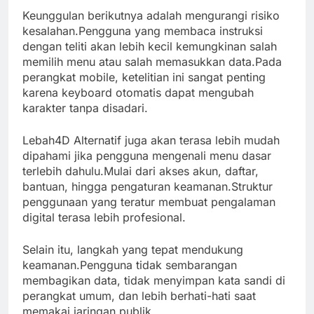
Keunggulan berikutnya adalah mengurangi risiko
kesalahan.Pengguna yang membaca instruksi
dengan teliti akan lebih kecil kemungkinan salah
memilih menu atau salah memasukkan data.Pada
perangkat mobile, ketelitian ini sangat penting
karena keyboard otomatis dapat mengubah
karakter tanpa disadari.
Lebah4D Alternatif juga akan terasa lebih mudah
dipahami jika pengguna mengenali menu dasar
terlebih dahulu.Mulai dari akses akun, daftar,
bantuan, hingga pengaturan keamanan.Struktur
penggunaan yang teratur membuat pengalaman
digital terasa lebih profesional.
Selain itu, langkah yang tepat mendukung
keamanan.Pengguna tidak sembarangan
membagikan data, tidak menyimpan kata sandi di
perangkat umum, dan lebih berhati-hati saat
memakai jaringan publik.