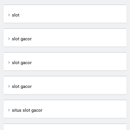
slot
slot gacor
slot gacor
slot gacor
situs slot gacor