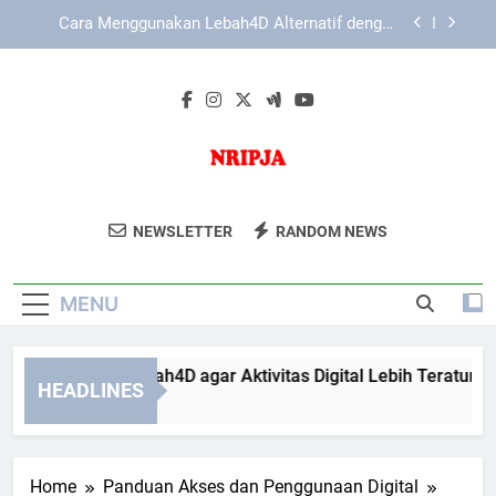
Skip
Slot Lebah4D sebagai Solusi Akses Online yang
to
Lebih Praktis
content
Tips Aman Menggunakan LAE138 Login di
Jaringan Publik
Panduan Slot Lebah4D agar Aktivitas Digital Lebih
Teratur
Cara Menggunakan Lebah4D Alternatif dengan
Langkah Tepat
NRIPJA
NRIPJA Menyediakan Solusi
Slot Lebah4D sebagai Solusi Akses Online yang
NEWSLETTER
RANDOM NEWS
Lebih Praktis
Pengembangan Jaringan Dan
Tips Aman Menggunakan LAE138 Login di
Infrastruktur Yang Andal Untuk Bisnis
Jaringan Publik
MENU
Anda.
nduan Slot Lebah4D agar Aktivitas Digital Lebih Teratur
HEADLINES
Months Ago
Home
Panduan Akses dan Penggunaan Digital