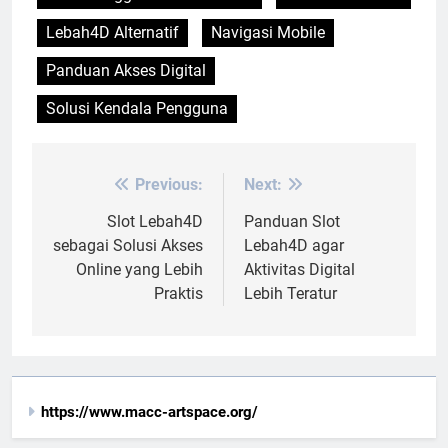
Lebah4D Alternatif
Navigasi Mobile
Panduan Akses Digital
Solusi Kendala Pengguna
Previous:
Next:
Post
navigation
Slot Lebah4D
Panduan Slot
sebagai Solusi Akses
Lebah4D agar
Online yang Lebih
Aktivitas Digital
Praktis
Lebih Teratur
https://www.macc-artspace.org/