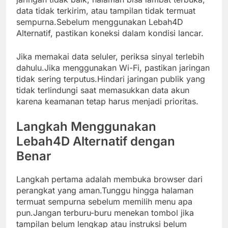
data tidak terkirim, atau tampilan tidak termuat
sempurna.Sebelum menggunakan Lebah4D
Alternatif, pastikan koneksi dalam kondisi lancar.
Jika memakai data seluler, periksa sinyal terlebih
dahulu.Jika menggunakan Wi-Fi, pastikan jaringan
tidak sering terputus.Hindari jaringan publik yang
tidak terlindungi saat memasukkan data akun
karena keamanan tetap harus menjadi prioritas.
Langkah Menggunakan
Lebah4D Alternatif dengan
Benar
Langkah pertama adalah membuka browser dari
perangkat yang aman.Tunggu hingga halaman
termuat sempurna sebelum memilih menu apa
pun.Jangan terburu-buru menekan tombol jika
tampilan belum lengkap atau instruksi belum