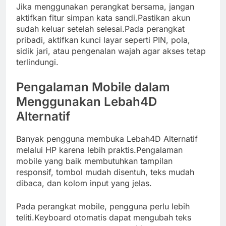
Jika menggunakan perangkat bersama, jangan
aktifkan fitur simpan kata sandi.Pastikan akun
sudah keluar setelah selesai.Pada perangkat
pribadi, aktifkan kunci layar seperti PIN, pola,
sidik jari, atau pengenalan wajah agar akses tetap
terlindungi.
Pengalaman Mobile dalam
Menggunakan Lebah4D
Alternatif
Banyak pengguna membuka Lebah4D Alternatif
melalui HP karena lebih praktis.Pengalaman
mobile yang baik membutuhkan tampilan
responsif, tombol mudah disentuh, teks mudah
dibaca, dan kolom input yang jelas.
Pada perangkat mobile, pengguna perlu lebih
teliti.Keyboard otomatis dapat mengubah teks