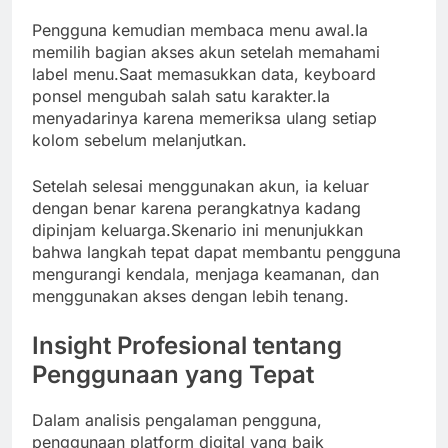
Pengguna kemudian membaca menu awal.Ia
memilih bagian akses akun setelah memahami
label menu.Saat memasukkan data, keyboard
ponsel mengubah salah satu karakter.Ia
menyadarinya karena memeriksa ulang setiap
kolom sebelum melanjutkan.
Setelah selesai menggunakan akun, ia keluar
dengan benar karena perangkatnya kadang
dipinjam keluarga.Skenario ini menunjukkan
bahwa langkah tepat dapat membantu pengguna
mengurangi kendala, menjaga keamanan, dan
menggunakan akses dengan lebih tenang.
Insight Profesional tentang
Penggunaan yang Tepat
Dalam analisis pengalaman pengguna,
penggunaan platform digital yang baik