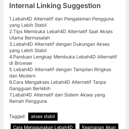
Internal Linking Suggestion
1.Lebah4D Alternatif dan Pengalaman Pengguna
yang Lebih Stabil
2.Tips Membuka Lebah4D Alternatif Saat Akses
Utama Bermasalah
3.Lebah4D Alternatif dengan Dukungan Akses
yang Lebih Stabil
4.Panduan Lengkap Membuka Lebah4D Alternatif
di Browser
5.Lebah4D Alternatif dengan Tampilan Ringkas
dan Modern
6.Cara Mengakses Lebah4D Alternatif Tanpa
Gangguan Berlebih
7.Lebah4D Alternatif dan Sistem Akses yang
Ramah Pengguna
Tagged:
akses stabil
Cara Menggunakan Lebah4D
Keamanan Akun