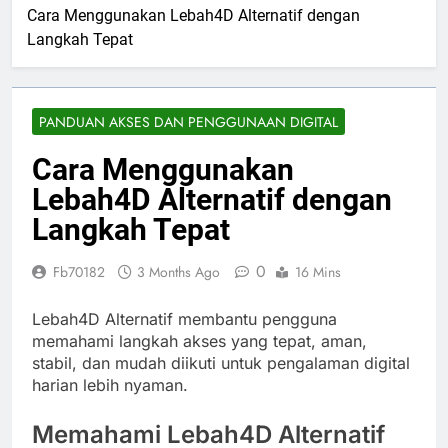
Cara Menggunakan Lebah4D Alternatif dengan
Langkah Tepat
PANDUAN AKSES DAN PENGGUNAAN DIGITAL
Cara Menggunakan
Lebah4D Alternatif dengan
Langkah Tepat
0
Fb70182
3 Months Ago
16 Mins
Lebah4D Alternatif membantu pengguna
memahami langkah akses yang tepat, aman,
stabil, dan mudah diikuti untuk pengalaman digital
harian lebih nyaman.
Memahami Lebah4D Alternatif