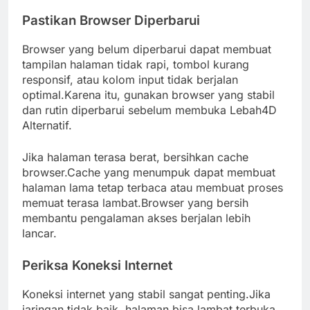
Pastikan Browser Diperbarui
Browser yang belum diperbarui dapat membuat
tampilan halaman tidak rapi, tombol kurang
responsif, atau kolom input tidak berjalan
optimal.Karena itu, gunakan browser yang stabil
dan rutin diperbarui sebelum membuka Lebah4D
Alternatif.
Jika halaman terasa berat, bersihkan cache
browser.Cache yang menumpuk dapat membuat
halaman lama tetap terbaca atau membuat proses
memuat terasa lambat.Browser yang bersih
membantu pengalaman akses berjalan lebih
lancar.
Periksa Koneksi Internet
Koneksi internet yang stabil sangat penting.Jika
jaringan tidak baik, halaman bisa lambat terbuka,