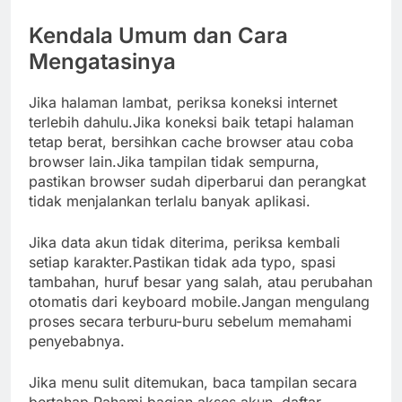
Kendala Umum dan Cara
Mengatasinya
Jika halaman lambat, periksa koneksi internet
terlebih dahulu.Jika koneksi baik tetapi halaman
tetap berat, bersihkan cache browser atau coba
browser lain.Jika tampilan tidak sempurna,
pastikan browser sudah diperbarui dan perangkat
tidak menjalankan terlalu banyak aplikasi.
Jika data akun tidak diterima, periksa kembali
setiap karakter.Pastikan tidak ada typo, spasi
tambahan, huruf besar yang salah, atau perubahan
otomatis dari keyboard mobile.Jangan mengulang
proses secara terburu-buru sebelum memahami
penyebabnya.
Jika menu sulit ditemukan, baca tampilan secara