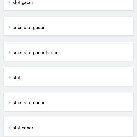
slot gacor
situs slot gacor
situs slot gacor hari ini
slot
situs slot gacor
slot gacor