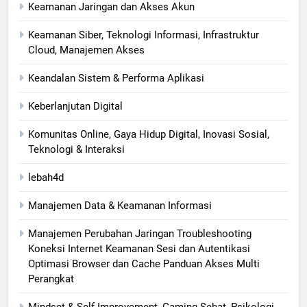
Keamanan Jaringan dan Akses Akun
Keamanan Siber, Teknologi Informasi, Infrastruktur
Cloud, Manajemen Akses
Keandalan Sistem & Performa Aplikasi
Keberlanjutan Digital
Komunitas Online, Gaya Hidup Digital, Inovasi Sosial,
Teknologi & Interaksi
lebah4d
Manajemen Data & Keamanan Informasi
Manajemen Perubahan Jaringan Troubleshooting
Koneksi Internet Keamanan Sesi dan Autentikasi
Optimasi Browser dan Cache Panduan Akses Multi
Perangkat