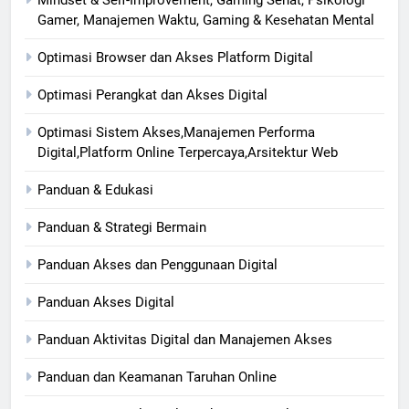
Mindset & Self-Improvement, Gaming Sehat, Psikologi
Gamer, Manajemen Waktu, Gaming & Kesehatan Mental
Optimasi Browser dan Akses Platform Digital
Optimasi Perangkat dan Akses Digital
Optimasi Sistem Akses,Manajemen Performa
Digital,Platform Online Terpercaya,Arsitektur Web
Panduan & Edukasi
Panduan & Strategi Bermain
Panduan Akses dan Penggunaan Digital
Panduan Akses Digital
Panduan Aktivitas Digital dan Manajemen Akses
Panduan dan Keamanan Taruhan Online