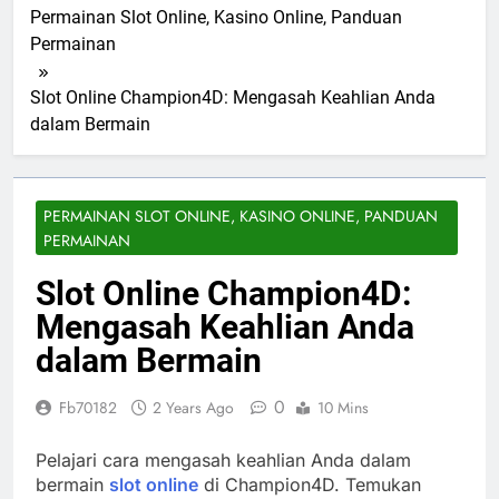
Permainan Slot Online, Kasino Online, Panduan
Permainan
Slot Online Champion4D: Mengasah Keahlian Anda
dalam Bermain
PERMAINAN SLOT ONLINE, KASINO ONLINE, PANDUAN
PERMAINAN
Slot Online Champion4D:
Mengasah Keahlian Anda
dalam Bermain
0
Fb70182
2 Years Ago
10 Mins
Pelajari cara mengasah keahlian Anda dalam
bermain
slot online
di Champion4D. Temukan