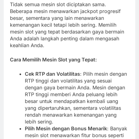
Tidak semua mesin slot diciptakan sama.
Beberapa mesin menawarkan jackpot progresif
besar, sementara yang lain menawarkan
kemenangan kecil tetapi lebih sering. Memilih
mesin slot yang tepat berdasarkan gaya bermain
Anda adalah langkah penting dalam mengasah
keahlian Anda.
Cara Memilih Mesin Slot yang Tepat:
Cek RTP dan Volatilitas
: Pilih mesin dengan
RTP tinggi dan volatilitas yang sesuai
dengan gaya bermain Anda. Mesin dengan
RTP tinggi memberi Anda peluang lebih
besar untuk mendapatkan kembali uang
yang dipertaruhkan, sementara volatilitas
rendah menawarkan kemenangan yang
lebih sering.
Pilih Mesin dengan Bonus Menarik
: Banyak
mesin slot menawarkan fitur bonus seperti