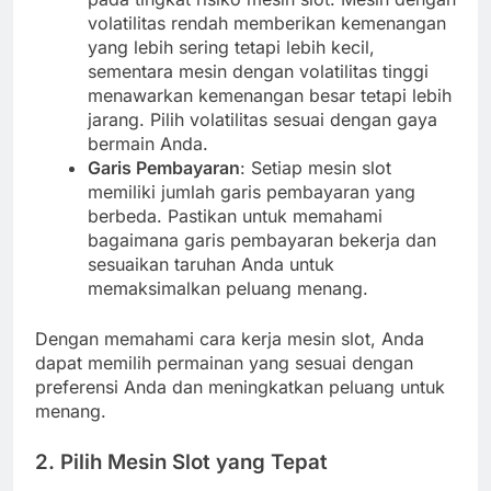
volatilitas rendah memberikan kemenangan
yang lebih sering tetapi lebih kecil,
sementara mesin dengan volatilitas tinggi
menawarkan kemenangan besar tetapi lebih
jarang. Pilih volatilitas sesuai dengan gaya
bermain Anda.
Garis Pembayaran
: Setiap mesin slot
memiliki jumlah garis pembayaran yang
berbeda. Pastikan untuk memahami
bagaimana garis pembayaran bekerja dan
sesuaikan taruhan Anda untuk
memaksimalkan peluang menang.
Dengan memahami cara kerja mesin slot, Anda
dapat memilih permainan yang sesuai dengan
preferensi Anda dan meningkatkan peluang untuk
menang.
2.
Pilih Mesin Slot yang Tepat