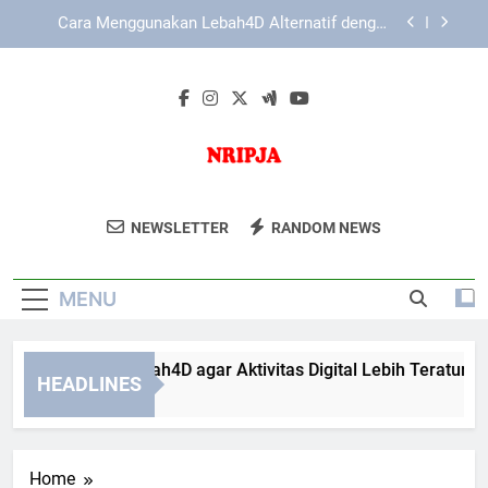
Skip
Slot Lebah4D sebagai Solusi Akses Online yang
to
Lebih Praktis
content
Tips Aman Menggunakan LAE138 Login di
Jaringan Publik
Panduan Slot Lebah4D agar Aktivitas Digital Lebih
Teratur
Cara Menggunakan Lebah4D Alternatif dengan
Langkah Tepat
NRIPJA
NRIPJA Menyediakan Solusi
Slot Lebah4D sebagai Solusi Akses Online yang
NEWSLETTER
RANDOM NEWS
Lebih Praktis
Pengembangan Jaringan Dan
Tips Aman Menggunakan LAE138 Login di
Infrastruktur Yang Andal Untuk Bisnis
Jaringan Publik
MENU
Anda.
anduan Slot Lebah4D agar Aktivitas Digital Lebih Teratur
HEADLINES
 Months Ago
Home