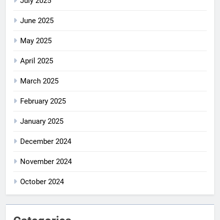
July 2025
June 2025
May 2025
April 2025
March 2025
February 2025
January 2025
December 2024
November 2024
October 2024