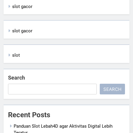
slot gacor
slot gacor
slot
Search
SEARCH
Recent Posts
Panduan Slot Lebah4D agar Aktivitas Digital Lebih
Teratur