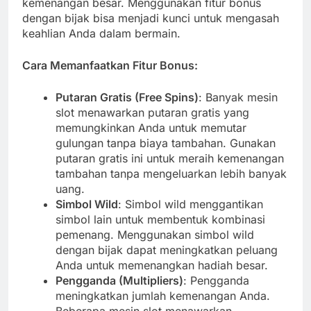
kemenangan besar. Menggunakan fitur bonus
dengan bijak bisa menjadi kunci untuk mengasah
keahlian Anda dalam bermain.
Cara Memanfaatkan Fitur Bonus:
Putaran Gratis (Free Spins)
: Banyak mesin
slot menawarkan putaran gratis yang
memungkinkan Anda untuk memutar
gulungan tanpa biaya tambahan. Gunakan
putaran gratis ini untuk meraih kemenangan
tambahan tanpa mengeluarkan lebih banyak
uang.
Simbol Wild
: Simbol wild menggantikan
simbol lain untuk membentuk kombinasi
pemenang. Menggunakan simbol wild
dengan bijak dapat meningkatkan peluang
Anda untuk memenangkan hadiah besar.
Pengganda (Multipliers)
: Pengganda
meningkatkan jumlah kemenangan Anda.