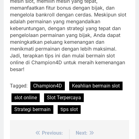
mesin slot, memilih mesin yang tepat,
memanfaatkan fitur bonus dengan bijak, dan
mengelola bankroll dengan cerdas. Meskipun slot
adalah permainan yang mengandalkan
keberuntungan, dengan strategi yang tepat dan
pengelolaan permainan yang bijak, Anda dapat
meningkatkan peluang kemenangan dan
menikmati permainan dengan lebih maksimal.
Jadi, terapkan tips ini dan mulai bermain slot
online di Champion4D untuk meraih kemenangan
besar!
Tagged:
Champion4D
Keahlian bermain slot
slot online
Slot Terpercaya
Strategi bermain
tips slot
Previous:
Next:
Post