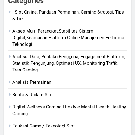
Categories
: Slot Online, Panduan Permainan, Gaming Strategi, Tips
& Trik
Akses Multi Perangkat,Stabilitas Sistem
Digital,Keamanan Platform Online,Manajemen Performa
Teknologi
Analisis Data, Perilaku Pengguna, Engagement Platform,
Statistik Pengunjung, Optimasi UX, Monitoring Trafik,
Tren Gaming
Analisis Permainan
Berita & Update Slot
Digital Wellness Gaming Lifestyle Mental Health Healthy
Gaming
Edukasi Game / Teknologi Slot