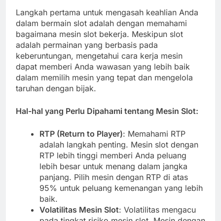
Langkah pertama untuk mengasah keahlian Anda
dalam bermain slot adalah dengan memahami
bagaimana mesin slot bekerja. Meskipun slot
adalah permainan yang berbasis pada
keberuntungan, mengetahui cara kerja mesin
dapat memberi Anda wawasan yang lebih baik
dalam memilih mesin yang tepat dan mengelola
taruhan dengan bijak.
Hal-hal yang Perlu Dipahami tentang Mesin Slot:
RTP (Return to Player)
: Memahami RTP
adalah langkah penting. Mesin slot dengan
RTP lebih tinggi memberi Anda peluang
lebih besar untuk menang dalam jangka
panjang. Pilih mesin dengan RTP di atas
95% untuk peluang kemenangan yang lebih
baik.
Volatilitas Mesin Slot
: Volatilitas mengacu
pada tingkat risiko mesin slot. Mesin dengan