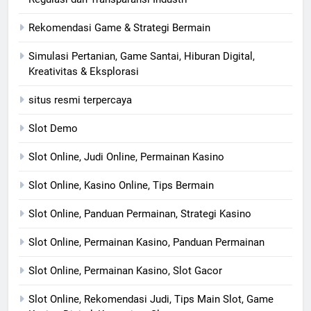
Rekomendasi Game & Strategi Bermain
Simulasi Pertanian, Game Santai, Hiburan Digital,
Kreativitas & Eksplorasi
situs resmi terpercaya
Slot Demo
Slot Online, Judi Online, Permainan Kasino
Slot Online, Kasino Online, Tips Bermain
Slot Online, Panduan Permainan, Strategi Kasino
Slot Online, Permainan Kasino, Panduan Permainan
Slot Online, Permainan Kasino, Slot Gacor
Slot Online, Rekomendasi Judi, Tips Main Slot, Game