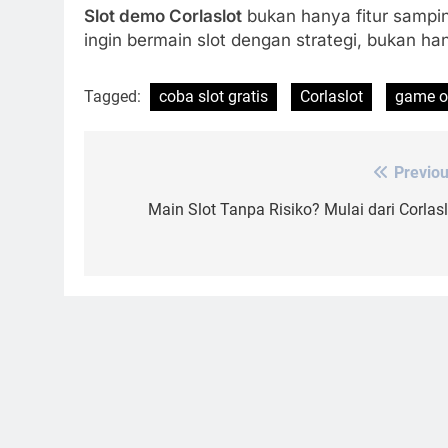
Slot demo Corlaslot
bukan hanya fitur samping
ingin bermain slot dengan strategi, bukan 
Tagged:
coba slot gratis
Corlaslot
game o
Previou
Post
navigation
Main Slot Tanpa Risiko? Mulai dari Corlasl