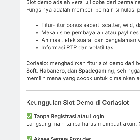
Slot demo adalah versi uji coba dari permain
Fungsinya adalah memberi pemain simulasi p
Fitur-fitur bonus seperti scatter, wild, 
Mekanisme pembayaran atau paylines
Animasi, efek suara, dan pengalaman v
Informasi RTP dan volatilitas
Corlaslot menghadirkan fitur slot demo dari b
Soft, Habanero, dan Spadegaming
, sehingg
memilih mana yang cocok untuk dimainkan s
Keunggulan Slot Demo di Corlaslot
Tanpa Registrasi atau Login
Langsung main tanpa harus membuat akun. 
Akses Semua Provider