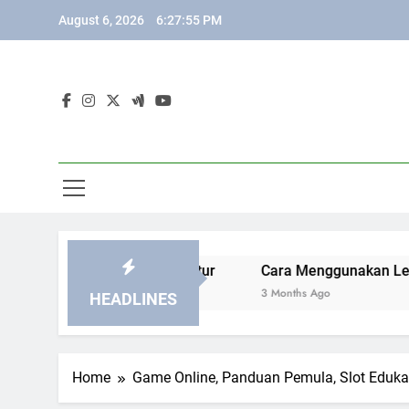
Skip
August 6, 2026
6:27:56 PM
to
content
NR
NRIPJA Me
Digital Lebih Teratur
Cara Menggunakan Lebah4D Altern
3 Months Ago
HEADLINES
Home
Game Online, Panduan Pemula, Slot Edukat