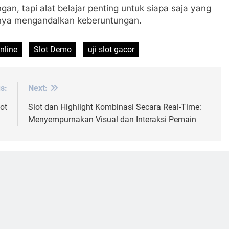
an, tapi alat belajar penting untuk siapa saja yang
hanya mengandalkan keberuntungan.
nline
Slot Demo
uji slot gacor
s:
Next:
ot
Slot dan Highlight Kombinasi Secara Real-Time:
Menyempurnakan Visual dan Interaksi Pemain