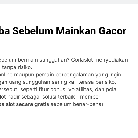
oba Sebelum Mainkan Gacor
ebelum bermain sungguhan? Corlaslot menyediakan
 tanpa risiko.
 online maupun pemain berpengalaman yang ingin
an uang sungguhan sering kali terasa berisiko.
sebut, seperti fitur bonus, volatilitas, dan pola
lot
hadir sebagai solusi terbaik—memberi
 slot secara gratis
sebelum benar-benar