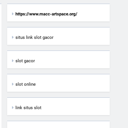
https://www.macc-artspace.org/
situs link slot gacor
slot gacor
slot online
link situs slot