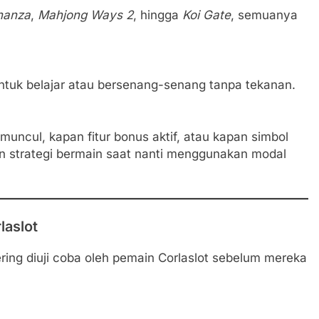
nanza
,
Mahjong Ways 2
, hingga
Koi Gate
, semuanya
ntuk belajar atau bersenang-senang tanpa tekanan.
uncul, kapan fitur bonus aktif, atau kapan simbol
sun strategi bermain saat nanti menggunakan modal
laslot
ering diuji coba oleh pemain Corlaslot sebelum mereka