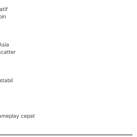
tif
pin
Asia
scatter
tabil
gameplay cepat