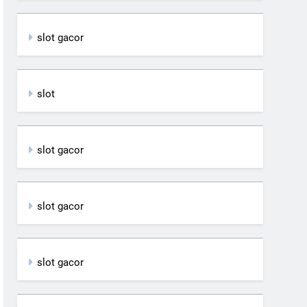
slot gacor
slot
slot gacor
slot gacor
slot gacor