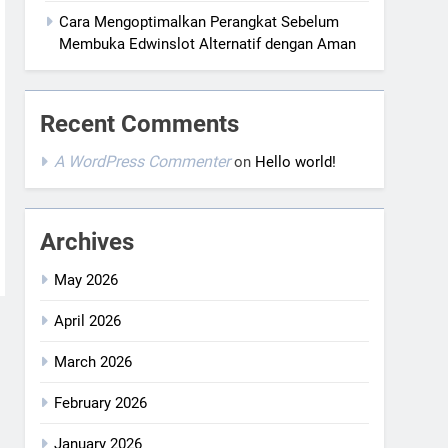
Cara Mengoptimalkan Perangkat Sebelum
Membuka Edwinslot Alternatif dengan Aman
Recent Comments
A WordPress Commenter
on
Hello world!
Archives
May 2026
April 2026
March 2026
February 2026
January 2026