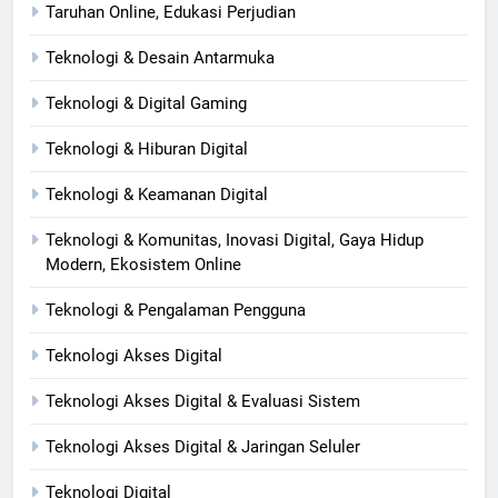
Taruhan Online, Edukasi Perjudian
Teknologi & Desain Antarmuka
Teknologi & Digital Gaming
Teknologi & Hiburan Digital
Teknologi & Keamanan Digital
Teknologi & Komunitas, Inovasi Digital, Gaya Hidup
Modern, Ekosistem Online
Teknologi & Pengalaman Pengguna
Teknologi Akses Digital
Teknologi Akses Digital & Evaluasi Sistem
Teknologi Akses Digital & Jaringan Seluler
Teknologi Digital