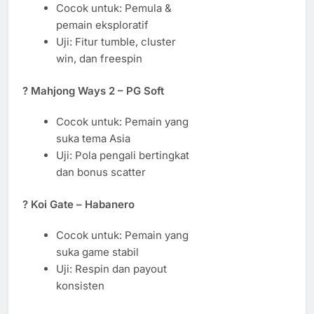
Cocok untuk: Pemula &
pemain eksploratif
Uji: Fitur tumble, cluster
win, dan freespin
?
Mahjong Ways 2 – PG Soft
Cocok untuk: Pemain yang
suka tema Asia
Uji: Pola pengali bertingkat
dan bonus scatter
?
Koi Gate – Habanero
Cocok untuk: Pemain yang
suka game stabil
Uji: Respin dan payout
konsisten