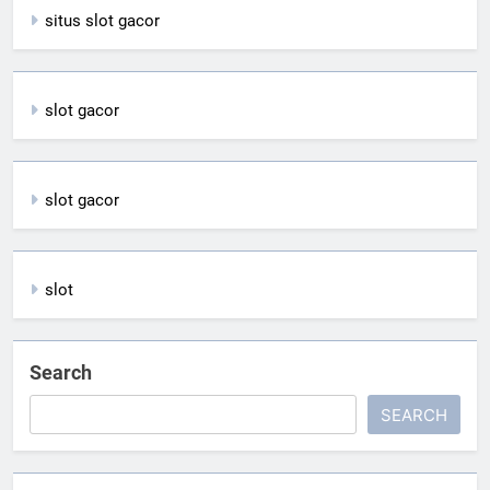
situs slot gacor
slot gacor
slot gacor
slot
Search
SEARCH