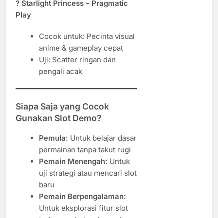
?
Starlight Princess – Pragmatic
Play
Cocok untuk: Pecinta visual
anime & gameplay cepat
Uji: Scatter ringan dan
pengali acak
Siapa Saja yang Cocok
Gunakan Slot Demo?
Pemula:
Untuk belajar dasar
permainan tanpa takut rugi
Pemain Menengah:
Untuk
uji strategi atau mencari slot
baru
Pemain Berpengalaman:
Untuk eksplorasi fitur slot