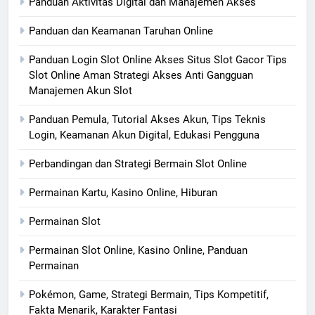
Panduan Aktivitas Digital dan Manajemen Akses
Panduan dan Keamanan Taruhan Online
Panduan Login Slot Online Akses Situs Slot Gacor Tips
Slot Online Aman Strategi Akses Anti Gangguan
Manajemen Akun Slot
Panduan Pemula, Tutorial Akses Akun, Tips Teknis
Login, Keamanan Akun Digital, Edukasi Pengguna
Perbandingan dan Strategi Bermain Slot Online
Permainan Kartu, Kasino Online, Hiburan
Permainan Slot
Permainan Slot Online, Kasino Online, Panduan
Permainan
Pokémon, Game, Strategi Bermain, Tips Kompetitif,
Fakta Menarik, Karakter Fantasi