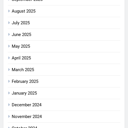
August 2025
July 2025
June 2025
May 2025
April 2025
March 2025
February 2025
January 2025
December 2024
November 2024