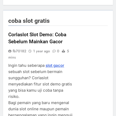
coba slot gratis
Corlaslot Slot Demo: Coba
Sebelum Mainkan Gacor
fb70182
1 year ago
0
5
mins
Ingin tahu seberapa
slot gacor
sebuah slot sebelum bermain
sungguhan? Corlaslot
menyediakan fitur slot demo gratis
yang bisa kamu uji coba tanpa
risiko.
Bagi pemain yang baru mengenal
dunia slot online maupun pemain
berpengalaman yang ingin menguji