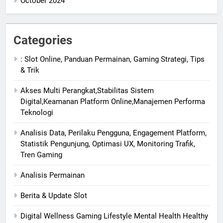
October 2024
Categories
: Slot Online, Panduan Permainan, Gaming Strategi, Tips
& Trik
Akses Multi Perangkat,Stabilitas Sistem
Digital,Keamanan Platform Online,Manajemen Performa
Teknologi
Analisis Data, Perilaku Pengguna, Engagement Platform,
Statistik Pengunjung, Optimasi UX, Monitoring Trafik,
Tren Gaming
Analisis Permainan
Berita & Update Slot
Digital Wellness Gaming Lifestyle Mental Health Healthy