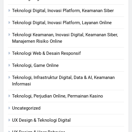
Teknologi Digital, Inovasi Platform, Keamanan Siber
Teknologi Digital, Inovasi Platform, Layanan Online
Teknologi Keamanan, Inovasi Digital, Keamanan Siber,
Manajemen Risiko Online
Teknologi Web & Desain Responsif
Teknologi, Game Online
Teknologi, Infrastruktur Digital, Data & AI, Keamanan
Informasi
Teknologi, Perjudian Online, Permainan Kasino
Uncategorized
UX Design & Teknologi Digital