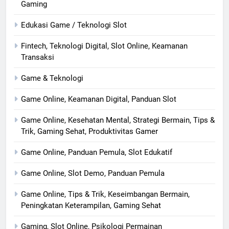
Gaming
Edukasi Game / Teknologi Slot
Fintech, Teknologi Digital, Slot Online, Keamanan
Transaksi
Game & Teknologi
Game Online, Keamanan Digital, Panduan Slot
Game Online, Kesehatan Mental, Strategi Bermain, Tips &
Trik, Gaming Sehat, Produktivitas Gamer
Game Online, Panduan Pemula, Slot Edukatif
Game Online, Slot Demo, Panduan Pemula
Game Online, Tips & Trik, Keseimbangan Bermain,
Peningkatan Keterampilan, Gaming Sehat
Gaming, Slot Online, Psikologi Permainan