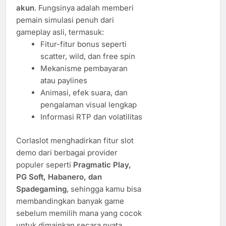
akun
. Fungsinya adalah memberi
pemain simulasi penuh dari
gameplay asli, termasuk:
Fitur-fitur bonus seperti
scatter, wild, dan free spin
Mekanisme pembayaran
atau paylines
Animasi, efek suara, dan
pengalaman visual lengkap
Informasi RTP dan volatilitas
Corlaslot menghadirkan fitur slot
demo dari berbagai provider
populer seperti
Pragmatic Play,
PG Soft, Habanero, dan
Spadegaming
, sehingga kamu bisa
membandingkan banyak game
sebelum memilih mana yang cocok
untuk dimainkan secara nyata.