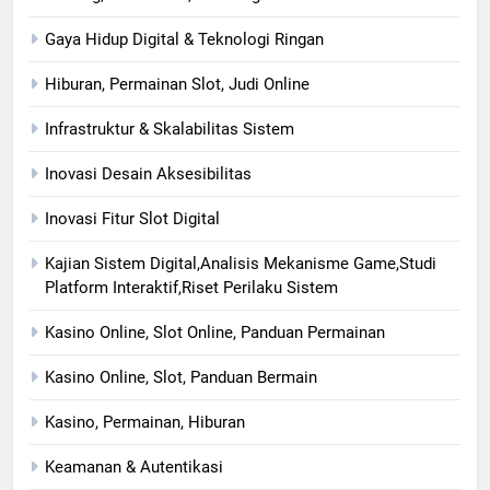
Gaya Hidup Digital & Teknologi Ringan
Hiburan, Permainan Slot, Judi Online
Infrastruktur & Skalabilitas Sistem
Inovasi Desain Aksesibilitas
Inovasi Fitur Slot Digital
Kajian Sistem Digital,Analisis Mekanisme Game,Studi
Platform Interaktif,Riset Perilaku Sistem
Kasino Online, Slot Online, Panduan Permainan
Kasino Online, Slot, Panduan Bermain
Kasino, Permainan, Hiburan
Keamanan & Autentikasi