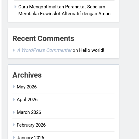
Cara Mengoptimalkan Perangkat Sebelum
Membuka Edwinslot Alternatif dengan Aman
Recent Comments
A WordPress Commenter
on
Hello world!
Archives
May 2026
April 2026
March 2026
February 2026
January 2026