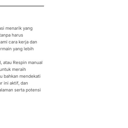
asi menarik yang
tanpa harus
mi cara kerja dan
ermain yang lebih
l, atau Respin manual
i untuk meraih
tau bahkan mendekati
 ini aktif, dan
laman serta potensi