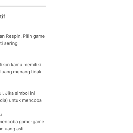
if
n Respin. Pilih game
i sering
tikan kamu memiliki
eluang menang tidak
. Jika simbol ini
edia) untuk mencoba
u
mencoba game-game
n uang asli.