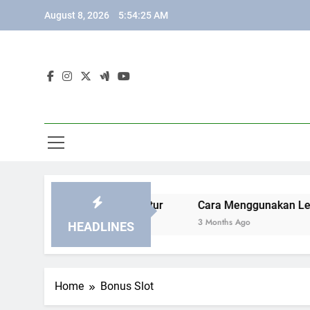
Skip
August 8, 2026
5:54:26 AM
to
content
NR
NRIPJA Me
gital Lebih Teratur
Cara Menggunakan Lebah4D Alterna
3 Months Ago
HEADLINES
Home
Bonus Slot