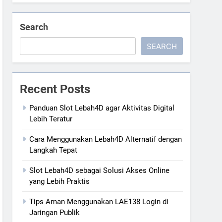
Search
SEARCH
Recent Posts
Panduan Slot Lebah4D agar Aktivitas Digital
Lebih Teratur
Cara Menggunakan Lebah4D Alternatif dengan
Langkah Tepat
Slot Lebah4D sebagai Solusi Akses Online
yang Lebih Praktis
Tips Aman Menggunakan LAE138 Login di
Jaringan Publik