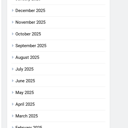
December 2025
November 2025
October 2025
September 2025
August 2025
July 2025
June 2025
May 2025
April 2025
March 2025
February 2025