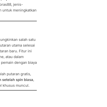
oras88, jenis-
kan untuk meningkatkan
ungkinkan salah satu
utaran utama selesai
ran baru. Fitur ini
me, atau dalam
h pemain dengan biaya
ah putaran gratis,
setelah spin biasa
,
ol khusus muncul.