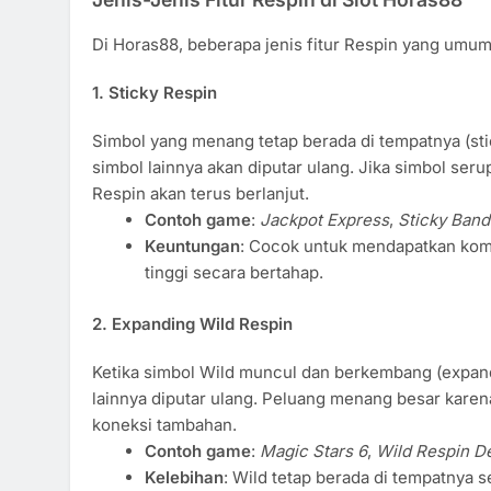
Di Horas88, beberapa jenis fitur Respin yang umum
1.
Sticky Respin
Simbol yang menang tetap berada di tempatnya (sti
simbol lainnya akan diputar ulang. Jika simbol seru
Respin akan terus berlanjut.
Contoh game
:
Jackpot Express
,
Sticky Band
Keuntungan
: Cocok untuk mendapatkan komb
tinggi secara bertahap.
2.
Expanding Wild Respin
Ketika simbol Wild muncul dan berkembang (expan
lainnya diputar ulang. Peluang menang besar kare
koneksi tambahan.
Contoh game
:
Magic Stars 6
,
Wild Respin D
Kelebihan
: Wild tetap berada di tempatnya 