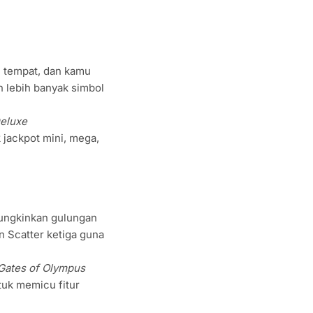
di tempat, dan kamu
 lebih banyak simbol
eluxe
 jackpot mini, mega,
mungkinkan gulungan
 Scatter ketiga guna
Gates of Olympus
uk memicu fitur