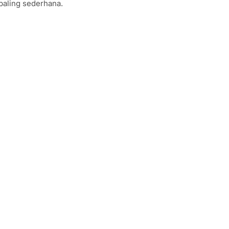
paling sederhana.