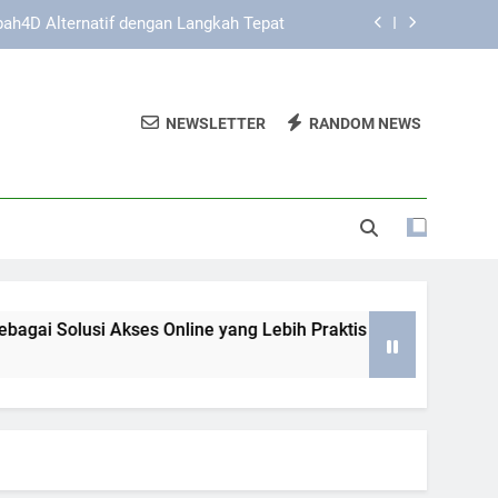
ah4D Alternatif dengan Langkah Tepat
olusi Akses Online yang Lebih Praktis
akan LAE138 Login di Jaringan Publik
NEWSLETTER
RANDOM NEWS
D agar Aktivitas Digital Lebih Teratur
ng Andal Untuk Bisnis Anda.
ah4D Alternatif dengan Langkah Tepat
olusi Akses Online yang Lebih Praktis
akan LAE138 Login di Jaringan Publik
i Akses Online yang Lebih Praktis
Tips Aman Menggunak
3 Months Ago