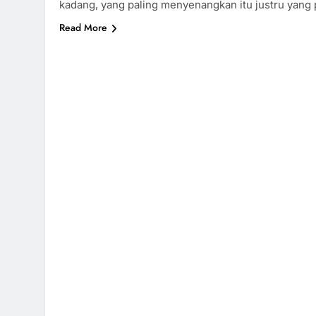
kadang, yang paling menyenangkan itu justru yang 
Read More