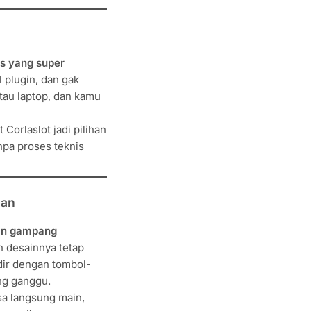
s yang super
l plugin, dan gak
atau laptop, dan kamu
Corlaslot jadi pilihan
npa proses teknis
man
dan gampang
an desainnya tetap
ir dengan tombol-
ang ganggu.
isa langsung main,