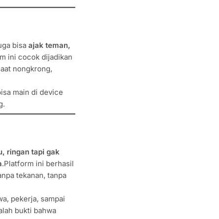
juga bisa
ajak teman,
rm ini cocok dijadikan
saat nongkrong,
bisa main di device
g.
u, ringan tapi gak
a
.Platform ini berhasil
npa tekanan, tanpa
a, pekerja, sampai
dalah bukti bahwa