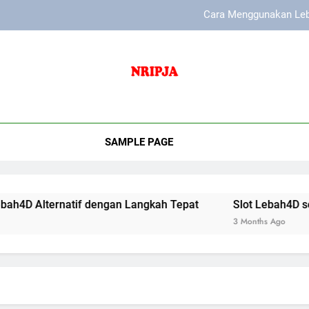
Cara Menggunakan Leb
Slot Lebah4D sebagai S
Tips Aman Menggun
IPJA
Panduan Slot Lebah4
nyediakan Solusi Pengembangan Jaringan Dan Infrastruktur Ya
Cara Menggunakan Leb
SAMPLE PAGE
Slot Lebah4D sebagai S
Tips Aman Menggun
atif dengan Langkah Tepat
Slot Lebah4D sebagai Solus
3 Months Ago