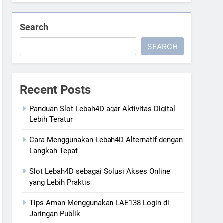
Search
SEARCH
Recent Posts
Panduan Slot Lebah4D agar Aktivitas Digital
Lebih Teratur
Cara Menggunakan Lebah4D Alternatif dengan
Langkah Tepat
Slot Lebah4D sebagai Solusi Akses Online
yang Lebih Praktis
Tips Aman Menggunakan LAE138 Login di
Jaringan Publik