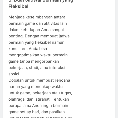
Fleksibel
Menjaga keseimbangan antara
bermain game dan aktivitas lain
dalam kehidupan Anda sangat
penting. Dengan membuat jadwal
bermain yang fleksibel namun
konsisten, Anda bisa
mengoptimalkan waktu bermain
game tanpa mengorbankan
pekerjaan, studi, atau interaksi
sosial.
Cobalah untuk membuat rencana
harian yang mencakup waktu
untuk game, pekerjaan atau tugas,
olahraga, dan istirahat. Tentukan
berapa lama Anda ingin bermain
game setiap hari, dan pastikan