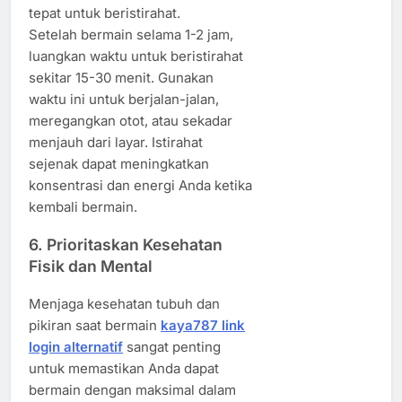
tepat untuk beristirahat.
Setelah bermain selama 1-2 jam,
luangkan waktu untuk beristirahat
sekitar 15-30 menit. Gunakan
waktu ini untuk berjalan-jalan,
meregangkan otot, atau sekadar
menjauh dari layar. Istirahat
sejenak dapat meningkatkan
konsentrasi dan energi Anda ketika
kembali bermain.
6.
Prioritaskan Kesehatan
Fisik dan Mental
Menjaga kesehatan tubuh dan
pikiran saat bermain
kaya787 link
login alternatif
sangat penting
untuk memastikan Anda dapat
bermain dengan maksimal dalam