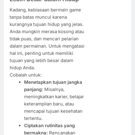
Kadang, kebiasaan bermain game
tanpa batas muncul karena
kurangnya tujuan hidup yang jelas.
Anda mungkin merasa kosong atau
tidak puas, dan mencari pelarian
dalam permainan. Untuk mengatasi
hal ini, penting untuk memiliki
tujuan yang lebih besar dalam
hidup Anda.
Cobalah untuk:
Menetapkan tujuan jangka
panjang:
Misalnya,
meningkatkan karier, belajar
keterampilan baru, atau
mencapai tujuan kesehatan
tertentu.
Ciptakan rutinitas yang
bermakna:
Rencanakan