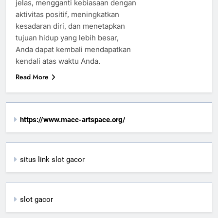
jelas, mengganti kebiasaan dengan
aktivitas positif, meningkatkan
kesadaran diri, dan menetapkan
tujuan hidup yang lebih besar,
Anda dapat kembali mendapatkan
kendali atas waktu Anda.
Read More
https://www.macc-artspace.org/
situs link slot gacor
slot gacor