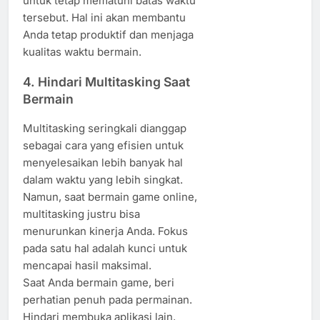
untuk tetap mematuhi batas waktu
tersebut. Hal ini akan membantu
Anda tetap produktif dan menjaga
kualitas waktu bermain.
4.
Hindari Multitasking Saat
Bermain
Multitasking seringkali dianggap
sebagai cara yang efisien untuk
menyelesaikan lebih banyak hal
dalam waktu yang lebih singkat.
Namun, saat bermain game online,
multitasking justru bisa
menurunkan kinerja Anda. Fokus
pada satu hal adalah kunci untuk
mencapai hasil maksimal.
Saat Anda bermain game, beri
perhatian penuh pada permainan.
Hindari membuka aplikasi lain,