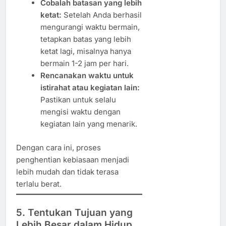
Cobalah batasan yang lebih
ketat:
Setelah Anda berhasil
mengurangi waktu bermain,
tetapkan batas yang lebih
ketat lagi, misalnya hanya
bermain 1-2 jam per hari.
Rencanakan waktu untuk
istirahat atau kegiatan lain:
Pastikan untuk selalu
mengisi waktu dengan
kegiatan lain yang menarik.
Dengan cara ini, proses
penghentian kebiasaan menjadi
lebih mudah dan tidak terasa
terlalu berat.
5. Tentukan Tujuan yang
Lebih Besar dalam Hidup