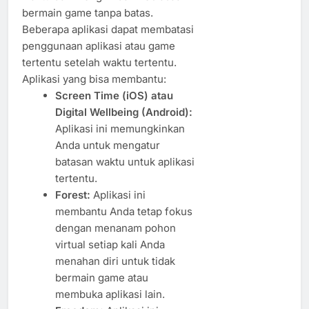
bermain game tanpa batas.
Beberapa aplikasi dapat membatasi
penggunaan aplikasi atau game
tertentu setelah waktu tertentu.
Aplikasi yang bisa membantu:
Screen Time (iOS) atau
Digital Wellbeing (Android):
Aplikasi ini memungkinkan
Anda untuk mengatur
batasan waktu untuk aplikasi
tertentu.
Forest:
Aplikasi ini
membantu Anda tetap fokus
dengan menanam pohon
virtual setiap kali Anda
menahan diri untuk tidak
bermain game atau
membuka aplikasi lain.