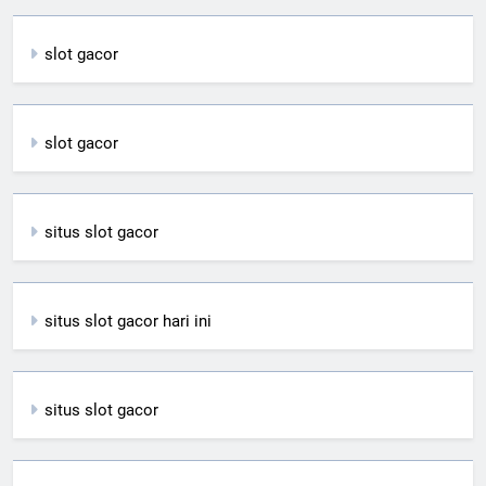
slot gacor
slot gacor
situs slot gacor
situs slot gacor hari ini
situs slot gacor