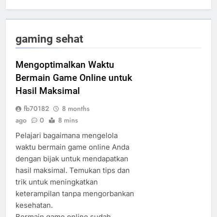
gaming sehat
Mengoptimalkan Waktu
Bermain Game Online untuk
Hasil Maksimal
fb70182
8 months
ago
0
8 mins
Pelajari bagaimana mengelola
waktu bermain game online Anda
dengan bijak untuk mendapatkan
hasil maksimal. Temukan tips dan
trik untuk meningkatkan
keterampilan tanpa mengorbankan
kesehatan.
Bermain game online sudah