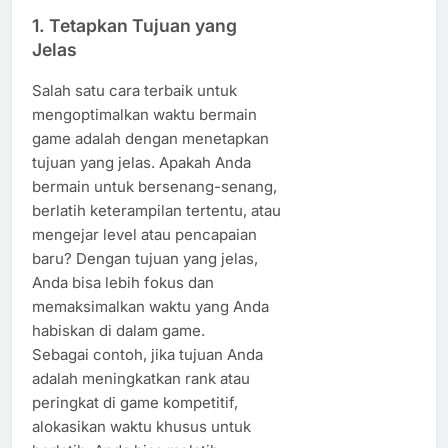
1.
Tetapkan Tujuan yang
Jelas
Salah satu cara terbaik untuk
mengoptimalkan waktu bermain
game adalah dengan menetapkan
tujuan yang jelas. Apakah Anda
bermain untuk bersenang-senang,
berlatih keterampilan tertentu, atau
mengejar level atau pencapaian
baru? Dengan tujuan yang jelas,
Anda bisa lebih fokus dan
memaksimalkan waktu yang Anda
habiskan di dalam game.
Sebagai contoh, jika tujuan Anda
adalah meningkatkan rank atau
peringkat di game kompetitif,
alokasikan waktu khusus untuk