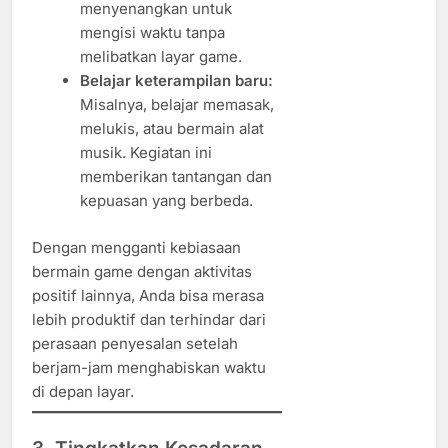
menyenangkan untuk
mengisi waktu tanpa
melibatkan layar game.
Belajar keterampilan baru:
Misalnya, belajar memasak,
melukis, atau bermain alat
musik. Kegiatan ini
memberikan tantangan dan
kepuasan yang berbeda.
Dengan mengganti kebiasaan
bermain game dengan aktivitas
positif lainnya, Anda bisa merasa
lebih produktif dan terhindar dari
perasaan penyesalan setelah
berjam-jam menghabiskan waktu
di depan layar.