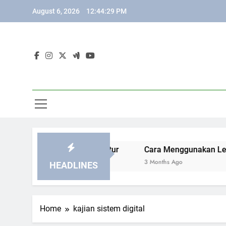
Skip
August 6, 2026
12:44:30 PM
to
content
NR
NRIPJA Me
Digital Lebih Teratur
Cara Menggunakan Lebah4D Alter
3 Months Ago
HEADLINES
Home
kajian sistem digital