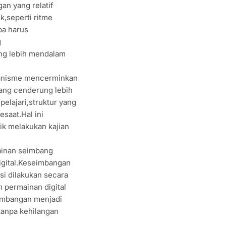
an yang relatif
,seperti ritme
pa harus
g
ng lebih mendalam
kanisme mencerminkan
ang cenderung lebih
elajari,struktur yang
saat.Hal ini
ik melakukan kajian
ainan seimbang
igital.Keseimbangan
si dilakukan secara
m permainan digital
imbangan menjadi
anpa kehilangan