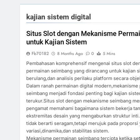
kajian sistem digital
Situs Slot dengan Mekanisme Perma
untuk Kajian Sistem
Fb70182
8 Months Ago
0
5 Mins
Pembahasan komprehensif mengenai situs slot d
permainan seimbang yang dirancang untuk kajian s
berulang,dan analisis perilaku platform secara objek
Dalam ranah permainan digital modern,mekanisme
seimbang menjadi fondasi penting bagi kajian siste
terukur.Situs slot dengan mekanisme seimbang m
pengamat memahami bagaimana sistem bekerja tan
ekstremitas desain yang mengaburkan struktur inti
tidak berarti seragam,tetapi merujuk pada proporsi 
variasi,dinamika,dan stabilitas sistem.
Mekanisme permainan seimbang tercipta ketika se