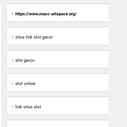
https://www.macc-artspace.org/
situs link slot gacor
slot gacor
slot online
link situs slot