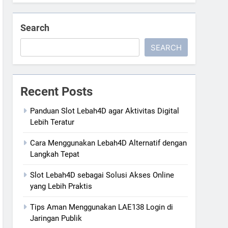
Search
SEARCH
Recent Posts
Panduan Slot Lebah4D agar Aktivitas Digital
Lebih Teratur
Cara Menggunakan Lebah4D Alternatif dengan
Langkah Tepat
Slot Lebah4D sebagai Solusi Akses Online
yang Lebih Praktis
Tips Aman Menggunakan LAE138 Login di
Jaringan Publik