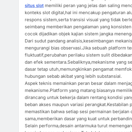
situs slot
memiliki peran yang jelas dan saling me
konteks slot digital,hal ini mencakup pengaturan al
respons sistem,serta transisi visual yang tidak ber
seimbang memberikan pengalaman yang konsisten 
cocok dijadikan objek kajian sistem jangka menen
Dari sudut pandang analisis,keseimbangan mekan
mengurangi bias observasi.Jika sebuah platform ter
fluktuatif,perubahan perilaku sistem sulit dibedakan
dan efek sementara.Sebaliknya,mekanisme yang s
dasar tetap utuh,memungkinkan pengamat memfoku
hubungan sebab akibat yang lebih substansial.
Aspek teknis memainkan peran besar dalam menja
mekanisme.Platform yang matang biasanya memiliki
dirancang untuk bekerja dalam rentang kondisi yang 
beban akses maupun variasi perangkat.Kestabilan p
memastikan bahwa setiap sesi permainan berjalan 
sama,memberikan dasar yang kuat untuk perbandin
Selain performa,desain antarmuka turut memengar