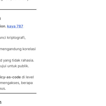
n
tion
.
kaya 787
unci kriptografi,
ng mengandung korelasi
ld yang tidak rahasia.
ujui untuk publik.
licy-as-code
di level
h mengakses, berapa
pus.
n