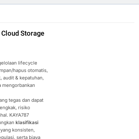
e Cloud Storage
elolaan lifecycle
simpan/hapus otomatis,
k, audit & kepatuhan,
npa mengorbankan
ang tegas dan dapat
engkak, risiko
ahal. KAYA787
bungkan
klasifikasi
yang konsisten,
gulasi, serta biaya