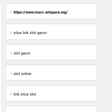
https://www.macc-artspace.org/
situs link slot gacor
slot gacor
slot online
link situs slot