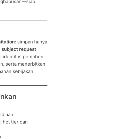
enghapusan—siap
itation
: simpan hanya
 subject request
i identitas pemohon,
n, serta menerbitkan
ahan kebijakan
ankan
ediaan:
i hot tier dan
g.