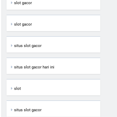
slot gacor
slot gacor
situs slot gacor
situs slot gacor hari ini
slot
situs slot gacor