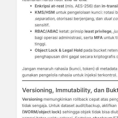
Enkripsi at-rest
(mis. AES-256) dan
in-transi
KMS/HSM
untuk pengelolaan kunci: rotasi b
separation
, otorisasi berjenjang, dan
dual co
sensitif.
RBAC/ABAC
ketat: prinsip
least privilege
,
ju
bagi operasi administrasi, serta
MFA
untuk t
tinggi.
Object Lock & Legal Hold
pada bucket reten
penghapusan dini gagal secara kriptografis d
Jangan menaruh rahasia (kunci, token) di metadata
gunakan pengelola rahasia untuk injeksi terkontrol.
Versioning, Immutability, dan Bukt
Versioning
memungkinkan rollback cepat atas pe
tidak sengaja. Untuk dataset audit/backup, aktifkan
(WORM/object lock)
sehingga objek tidak bisa diu