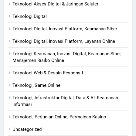
Teknologi Akses Digital & Jaringan Seluler
Teknologi Digital
Teknologi Digital, Inovasi Platform, Keamanan Siber
Teknologi Digital, Inovasi Platform, Layanan Online
Teknologi Keamanan, Inovasi Digital, Keamanan Siber,
Manajemen Risiko Online
Teknologi Web & Desain Responsif
Teknologi, Game Online
Teknologi, Infrastruktur Digital, Data & AI, Keamanan
Informasi
Teknologi, Perjudian Online, Permainan Kasino
Uncategorized