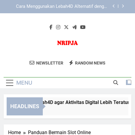
Skip
Slot Lebah4D sebagai Solusi Akses Online yang
to
Lebih Praktis
content
Tips Aman Menggunakan LAE138 Login di
Jaringan Publik
Panduan Slot Lebah4D agar Aktivitas Digital Lebih
Teratur
Cara Menggunakan Lebah4D Alternatif dengan
Langkah Tepat
NRIPJA
NRIPJA Menyediakan Solusi
Slot Lebah4D sebagai Solusi Akses Online yang
NEWSLETTER
RANDOM NEWS
Lebih Praktis
Pengembangan Jaringan Dan
Tips Aman Menggunakan LAE138 Login di
Infrastruktur Yang Andal Untuk Bisnis
Jaringan Publik
MENU
Anda.
nduan Slot Lebah4D agar Aktivitas Digital Lebih Teratur
HEADLINES
Months Ago
Home
Panduan Bermain Slot Online