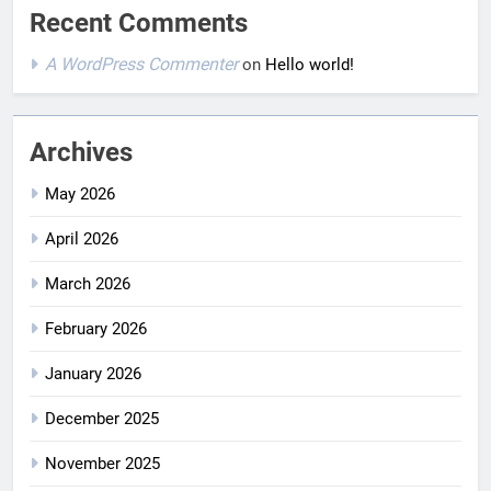
Recent Comments
A WordPress Commenter
on
Hello world!
Archives
May 2026
April 2026
March 2026
February 2026
January 2026
December 2025
November 2025