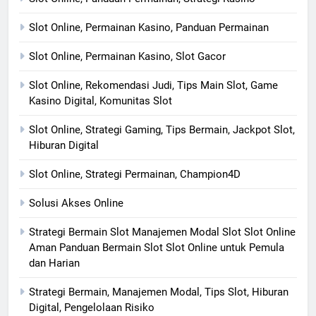
Slot Online, Permainan Kasino, Panduan Permainan
Slot Online, Permainan Kasino, Slot Gacor
Slot Online, Rekomendasi Judi, Tips Main Slot, Game
Kasino Digital, Komunitas Slot
Slot Online, Strategi Gaming, Tips Bermain, Jackpot Slot,
Hiburan Digital
Slot Online, Strategi Permainan, Champion4D
Solusi Akses Online
Strategi Bermain Slot Manajemen Modal Slot Slot Online
Aman Panduan Bermain Slot Slot Online untuk Pemula
dan Harian
Strategi Bermain, Manajemen Modal, Tips Slot, Hiburan
Digital, Pengelolaan Risiko