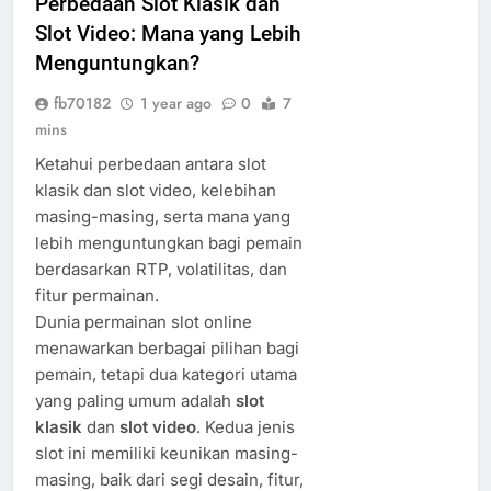
Perbedaan Slot Klasik dan
Slot Video: Mana yang Lebih
Menguntungkan?
fb70182
1 year ago
0
7
mins
Ketahui perbedaan antara slot
klasik dan slot video, kelebihan
masing-masing, serta mana yang
lebih menguntungkan bagi pemain
berdasarkan RTP, volatilitas, dan
fitur permainan.
Dunia permainan slot online
menawarkan berbagai pilihan bagi
pemain, tetapi dua kategori utama
yang paling umum adalah
slot
klasik
dan
slot video
. Kedua jenis
slot ini memiliki keunikan masing-
masing, baik dari segi desain, fitur,