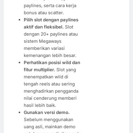
paylines, serta cara kerja
bonus atau scatter.
Pilih slot dengan paylines
aktif dan fleksibel.
Slot
dengan 20+ paylines atau
sistem Megaways
memberikan variasi
kemenangan lebih besar.
Perhatikan posisi wild dan
fitur multiplier.
Slot yang
menempatkan wild di
tengah reels atau sering
menghadirkan pengganda
nilai cenderung memberi
hasil lebih baik.
Gunakan versi demo.
Sebelum menggunakan
uang asli, mainkan demo