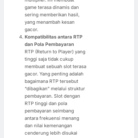
game terasa dinamis dan
sering memberikan hasil,
yang menambah kesan
gacor.
Kompatibilitas antara RTP
dan Pola Pembayaran
RTP (Return to Player) yang
tinggi saja tidak cukup
membuat sebuah slot terasa
gacor. Yang penting adalah
bagaimana RTP tersebut
“dibagikan” melalui struktur
pembayaran. Slot dengan
RTP tinggi dan pola
pembayaran seimbang
antara frekuensi menang
dan nilai kemenangan
cenderung lebih disukai