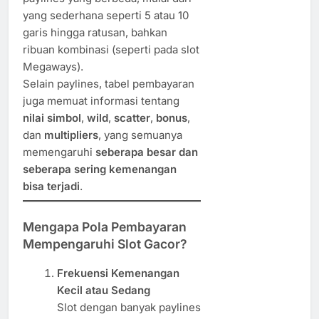
yang sederhana seperti 5 atau 10
garis hingga ratusan, bahkan
ribuan kombinasi (seperti pada slot
Megaways).
Selain paylines, tabel pembayaran
juga memuat informasi tentang
nilai simbol
,
wild
,
scatter
,
bonus
,
dan
multipliers
, yang semuanya
memengaruhi
seberapa besar dan
seberapa sering kemenangan
bisa terjadi
.
Mengapa Pola Pembayaran
Mempengaruhi Slot Gacor?
Frekuensi Kemenangan
Kecil atau Sedang
Slot dengan banyak paylines