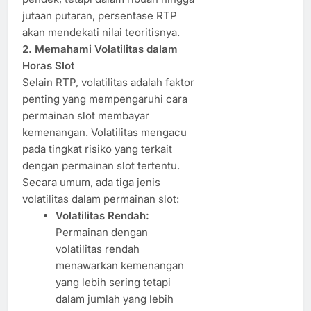
jutaan putaran, persentase RTP
akan mendekati nilai teoritisnya.
2. Memahami Volatilitas dalam
Horas Slot
Selain RTP, volatilitas adalah faktor
penting yang mempengaruhi cara
permainan slot membayar
kemenangan. Volatilitas mengacu
pada tingkat risiko yang terkait
dengan permainan slot tertentu.
Secara umum, ada tiga jenis
volatilitas dalam permainan slot:
Volatilitas Rendah:
Permainan dengan
volatilitas rendah
menawarkan kemenangan
yang lebih sering tetapi
dalam jumlah yang lebih