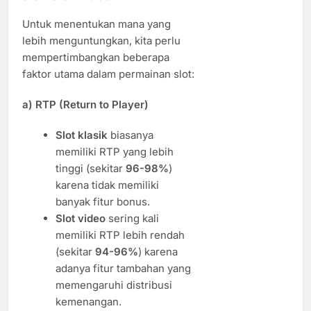
Untuk menentukan mana yang
lebih menguntungkan, kita perlu
mempertimbangkan beberapa
faktor utama dalam permainan slot:
a) RTP (Return to Player)
Slot klasik
biasanya
memiliki RTP yang lebih
tinggi (sekitar
96-98%
)
karena tidak memiliki
banyak fitur bonus.
Slot video
sering kali
memiliki RTP lebih rendah
(sekitar
94-96%
) karena
adanya fitur tambahan yang
memengaruhi distribusi
kemenangan.