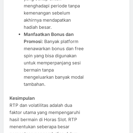
menghadapi periode tanpa
kemenangan sebelum
akhirnya mendapatkan
hadiah besar.
Manfaatkan Bonus dan
Promosi:
Banyak platform
menawarkan bonus dan free
spin yang bisa digunakan
untuk memperpanjang sesi
bermain tanpa
mengeluarkan banyak modal
tambahan.
Kesimpulan
RTP dan volatilitas adalah dua
faktor utama yang mempengaruhi
hasil bermain di Horas Slot. RTP
menentukan seberapa besar