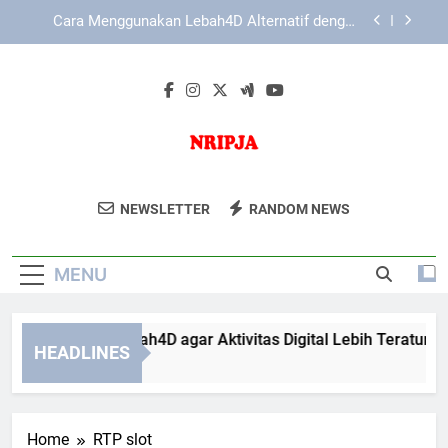
Skip
Slot Lebah4D sebagai Solusi Akses Online yang
to
Lebih Praktis
content
Tips Aman Menggunakan LAE138 Login di
Jaringan Publik
Panduan Slot Lebah4D agar Aktivitas Digital Lebih
Teratur
Cara Menggunakan Lebah4D Alternatif dengan
Langkah Tepat
NRIPJA
NRIPJA Menyediakan Solusi
Slot Lebah4D sebagai Solusi Akses Online yang
NEWSLETTER
RANDOM NEWS
Lebih Praktis
Pengembangan Jaringan Dan
Tips Aman Menggunakan LAE138 Login di
Infrastruktur Yang Andal Untuk Bisnis
Jaringan Publik
MENU
Anda.
nduan Slot Lebah4D agar Aktivitas Digital Lebih Teratur
HEADLINES
Months Ago
Home
RTP slot