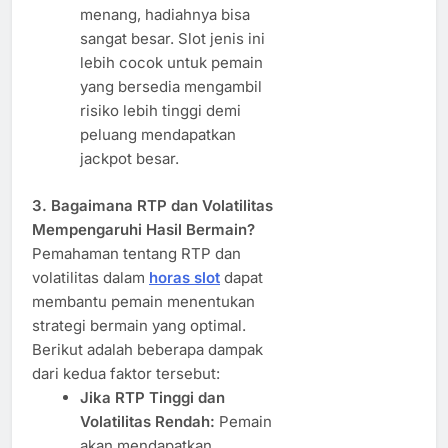
menang, hadiahnya bisa
sangat besar. Slot jenis ini
lebih cocok untuk pemain
yang bersedia mengambil
risiko lebih tinggi demi
peluang mendapatkan
jackpot besar.
3. Bagaimana RTP dan Volatilitas
Mempengaruhi Hasil Bermain?
Pemahaman tentang RTP dan
volatilitas dalam
horas slot
dapat
membantu pemain menentukan
strategi bermain yang optimal.
Berikut adalah beberapa dampak
dari kedua faktor tersebut:
Jika RTP Tinggi dan
Volatilitas Rendah:
Pemain
akan mendapatkan