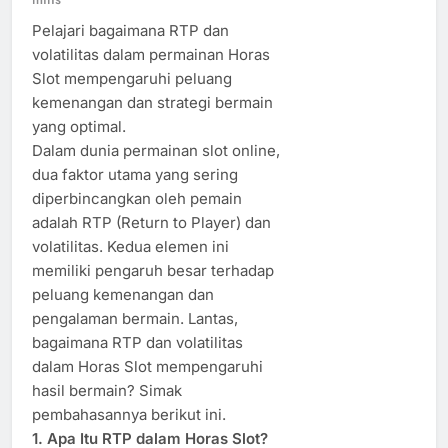
Pelajari bagaimana RTP dan
volatilitas dalam permainan Horas
Slot mempengaruhi peluang
kemenangan dan strategi bermain
yang optimal.
Dalam dunia permainan slot online,
dua faktor utama yang sering
diperbincangkan oleh pemain
adalah RTP (Return to Player) dan
volatilitas. Kedua elemen ini
memiliki pengaruh besar terhadap
peluang kemenangan dan
pengalaman bermain. Lantas,
bagaimana RTP dan volatilitas
dalam Horas Slot mempengaruhi
hasil bermain? Simak
pembahasannya berikut ini.
1. Apa Itu RTP dalam Horas Slot?