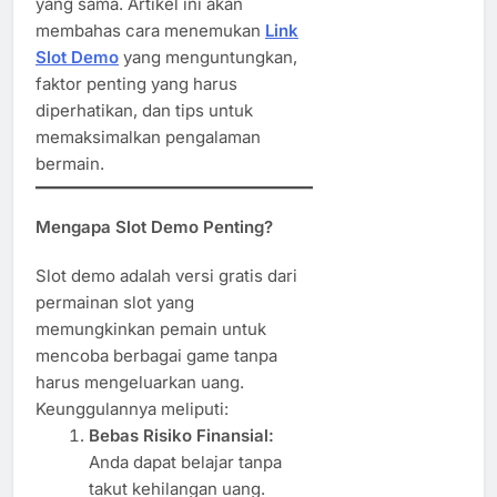
yang sama. Artikel ini akan
membahas cara menemukan
Link
Slot Demo
yang menguntungkan,
faktor penting yang harus
diperhatikan, dan tips untuk
memaksimalkan pengalaman
bermain.
Mengapa Slot Demo Penting?
Slot demo adalah versi gratis dari
permainan slot yang
memungkinkan pemain untuk
mencoba berbagai game tanpa
harus mengeluarkan uang.
Keunggulannya meliputi:
Bebas Risiko Finansial:
Anda dapat belajar tanpa
takut kehilangan uang.