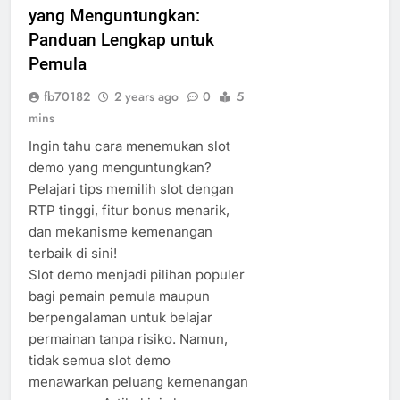
yang Menguntungkan:
Panduan Lengkap untuk
Pemula
fb70182
2 years ago
0
5
mins
Ingin tahu cara menemukan slot
demo yang menguntungkan?
Pelajari tips memilih slot dengan
RTP tinggi, fitur bonus menarik,
dan mekanisme kemenangan
terbaik di sini!
Slot demo menjadi pilihan populer
bagi pemain pemula maupun
berpengalaman untuk belajar
permainan tanpa risiko. Namun,
tidak semua slot demo
menawarkan peluang kemenangan