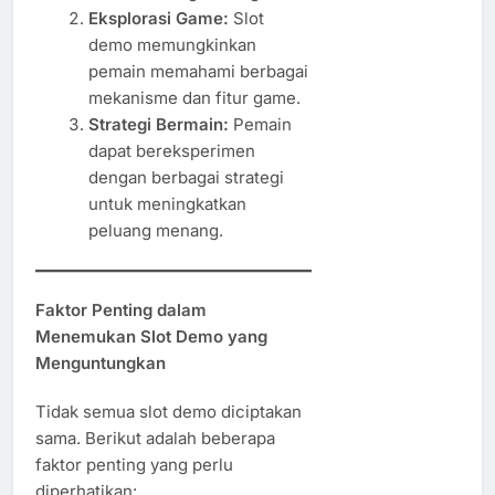
Eksplorasi Game:
Slot
demo memungkinkan
pemain memahami berbagai
mekanisme dan fitur game.
Strategi Bermain:
Pemain
dapat bereksperimen
dengan berbagai strategi
untuk meningkatkan
peluang menang.
Faktor Penting dalam
Menemukan Slot Demo yang
Menguntungkan
Tidak semua slot demo diciptakan
sama. Berikut adalah beberapa
faktor penting yang perlu
diperhatikan: