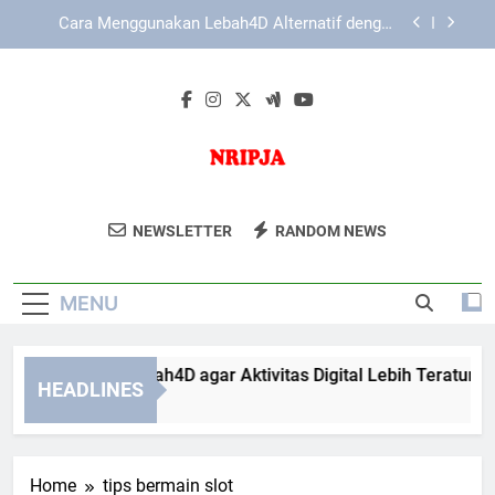
Skip
Slot Lebah4D sebagai Solusi Akses Online yang
to
Lebih Praktis
content
Tips Aman Menggunakan LAE138 Login di
Jaringan Publik
Panduan Slot Lebah4D agar Aktivitas Digital Lebih
Teratur
Cara Menggunakan Lebah4D Alternatif dengan
Langkah Tepat
NRIPJA
NRIPJA Menyediakan Solusi
Slot Lebah4D sebagai Solusi Akses Online yang
NEWSLETTER
RANDOM NEWS
Lebih Praktis
Pengembangan Jaringan Dan
Tips Aman Menggunakan LAE138 Login di
Infrastruktur Yang Andal Untuk Bisnis
Jaringan Publik
MENU
Anda.
nduan Slot Lebah4D agar Aktivitas Digital Lebih Teratur
HEADLINES
Months Ago
Home
tips bermain slot