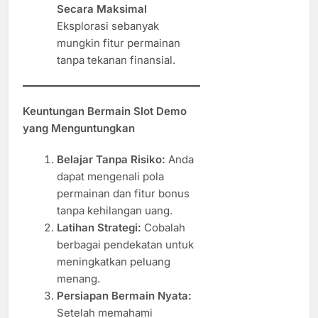
Secara Maksimal
Eksplorasi sebanyak
mungkin fitur permainan
tanpa tekanan finansial.
Keuntungan Bermain Slot Demo
yang Menguntungkan
Belajar Tanpa Risiko:
Anda
dapat mengenali pola
permainan dan fitur bonus
tanpa kehilangan uang.
Latihan Strategi:
Cobalah
berbagai pendekatan untuk
meningkatkan peluang
menang.
Persiapan Bermain Nyata:
Setelah memahami