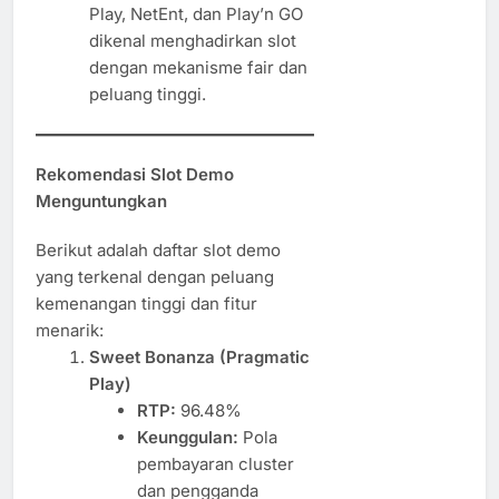
Play, NetEnt, dan Play’n GO
dikenal menghadirkan slot
dengan mekanisme fair dan
peluang tinggi.
Rekomendasi Slot Demo
Menguntungkan
Berikut adalah daftar slot demo
yang terkenal dengan peluang
kemenangan tinggi dan fitur
menarik:
Sweet Bonanza (Pragmatic
Play)
RTP:
96.48%
Keunggulan:
Pola
pembayaran cluster
dan pengganda