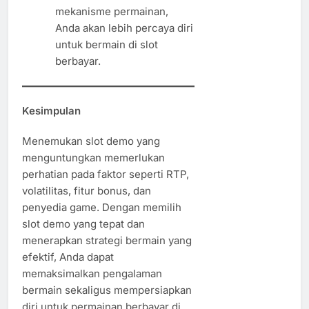
mekanisme permainan,
Anda akan lebih percaya diri
untuk bermain di slot
berbayar.
Kesimpulan
Menemukan slot demo yang
menguntungkan memerlukan
perhatian pada faktor seperti RTP,
volatilitas, fitur bonus, dan
penyedia game. Dengan memilih
slot demo yang tepat dan
menerapkan strategi bermain yang
efektif, Anda dapat
memaksimalkan pengalaman
bermain sekaligus mempersiapkan
diri untuk permainan berbayar di