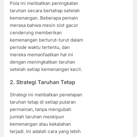
Pola ini melibatkan peningkatan
taruhan secara bertahap setelah
kemenangan. Beberapa pemain
merasa bahwa mesin slot gacor
cenderung memberikan
kemenangan berturut-turut dalam
periode waktu tertentu, dan
mereka memanfaatkan hal ini
dengan meningkatkan taruhan
setelah setiap kemenangan kecil.
2.
Strategi Taruhan Tetap
Strategi ini melibatkan penetapan
taruhan tetap di setiap putaran
permainan, tanpa mengubah
jumlah taruhan meskipun
kemenangan atau kekalahan
terjadi. Ini adalah cara yang lebih