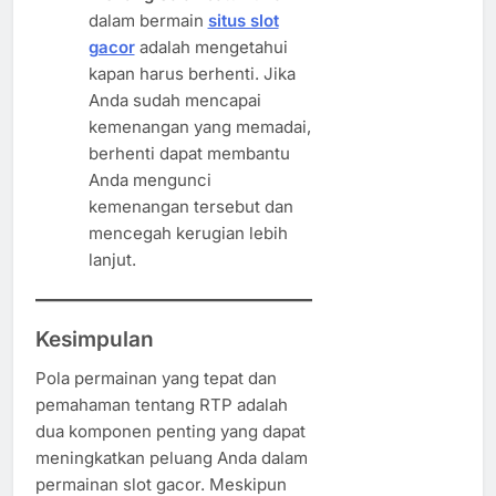
dalam bermain
situs slot
gacor
adalah mengetahui
kapan harus berhenti. Jika
Anda sudah mencapai
kemenangan yang memadai,
berhenti dapat membantu
Anda mengunci
kemenangan tersebut dan
mencegah kerugian lebih
lanjut.
Kesimpulan
Pola permainan yang tepat dan
pemahaman tentang RTP adalah
dua komponen penting yang dapat
meningkatkan peluang Anda dalam
permainan slot gacor. Meskipun