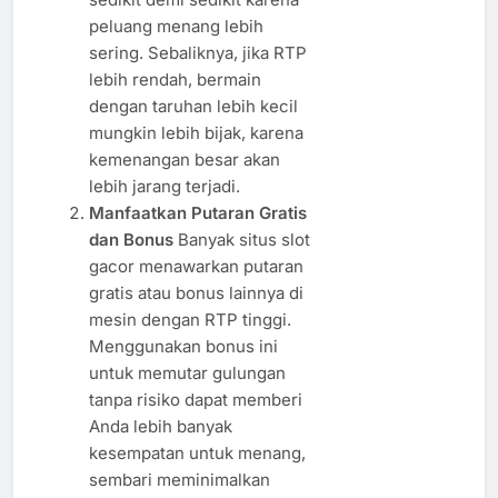
peluang menang lebih
sering. Sebaliknya, jika RTP
lebih rendah, bermain
dengan taruhan lebih kecil
mungkin lebih bijak, karena
kemenangan besar akan
lebih jarang terjadi.
Manfaatkan Putaran Gratis
dan Bonus
Banyak situs slot
gacor menawarkan putaran
gratis atau bonus lainnya di
mesin dengan RTP tinggi.
Menggunakan bonus ini
untuk memutar gulungan
tanpa risiko dapat memberi
Anda lebih banyak
kesempatan untuk menang,
sembari meminimalkan