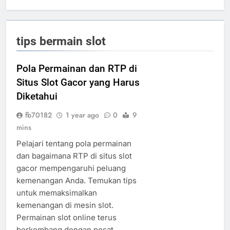
tips bermain slot
Pola Permainan dan RTP di
Situs Slot Gacor yang Harus
Diketahui
fb70182
1 year ago
0
9
mins
Pelajari tentang pola permainan
dan bagaimana RTP di situs slot
gacor mempengaruhi peluang
kemenangan Anda. Temukan tips
untuk memaksimalkan
kemenangan di mesin slot.
Permainan slot online terus
berkembang dengan pesat,