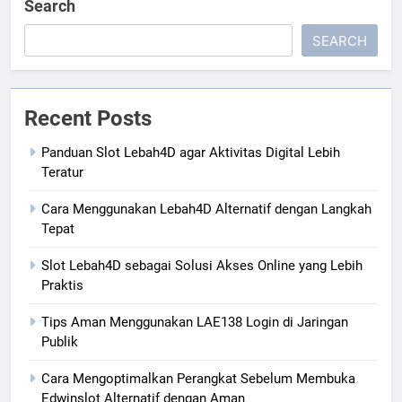
Search
SEARCH
Recent Posts
Panduan Slot Lebah4D agar Aktivitas Digital Lebih
Teratur
Cara Menggunakan Lebah4D Alternatif dengan Langkah
Tepat
Slot Lebah4D sebagai Solusi Akses Online yang Lebih
Praktis
Tips Aman Menggunakan LAE138 Login di Jaringan
Publik
Cara Mengoptimalkan Perangkat Sebelum Membuka
Edwinslot Alternatif dengan Aman