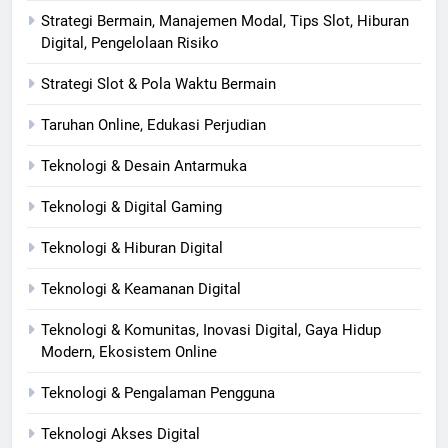
Strategi Bermain, Manajemen Modal, Tips Slot, Hiburan
Digital, Pengelolaan Risiko
Strategi Slot & Pola Waktu Bermain
Taruhan Online, Edukasi Perjudian
Teknologi & Desain Antarmuka
Teknologi & Digital Gaming
Teknologi & Hiburan Digital
Teknologi & Keamanan Digital
Teknologi & Komunitas, Inovasi Digital, Gaya Hidup
Modern, Ekosistem Online
Teknologi & Pengalaman Pengguna
Teknologi Akses Digital