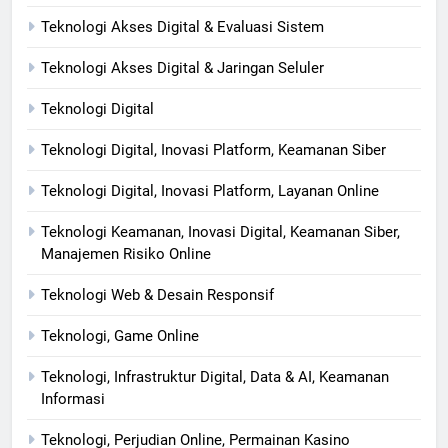
Teknologi Akses Digital & Evaluasi Sistem
Teknologi Akses Digital & Jaringan Seluler
Teknologi Digital
Teknologi Digital, Inovasi Platform, Keamanan Siber
Teknologi Digital, Inovasi Platform, Layanan Online
Teknologi Keamanan, Inovasi Digital, Keamanan Siber,
Manajemen Risiko Online
Teknologi Web & Desain Responsif
Teknologi, Game Online
Teknologi, Infrastruktur Digital, Data & AI, Keamanan
Informasi
Teknologi, Perjudian Online, Permainan Kasino