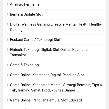
Analisis Permainan
Berita & Update Slot
Digital Wellness Gaming Lifestyle Mental Health Healthy
Gaming
Edukasi Game / Teknologi Slot
Fintech, Teknologi Digital, Slot Online, Keamanan
Transaksi
Game & Teknologi
Game Online, Keamanan Digital, Panduan Slot
Game Online, Kesehatan Mental, Strategi Bermain, Tips &
Trik, Gaming Sehat, Produktivitas Gamer
Game Online, Panduan Pemula, Slot Edukatif