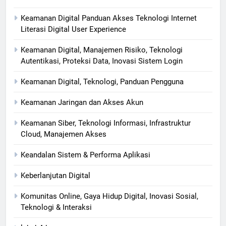
Keamanan Digital Panduan Akses Teknologi Internet
Literasi Digital User Experience
Keamanan Digital, Manajemen Risiko, Teknologi
Autentikasi, Proteksi Data, Inovasi Sistem Login
Keamanan Digital, Teknologi, Panduan Pengguna
Keamanan Jaringan dan Akses Akun
Keamanan Siber, Teknologi Informasi, Infrastruktur
Cloud, Manajemen Akses
Keandalan Sistem & Performa Aplikasi
Keberlanjutan Digital
Komunitas Online, Gaya Hidup Digital, Inovasi Sosial,
Teknologi & Interaksi