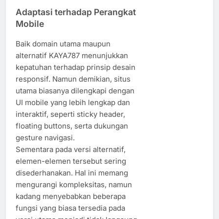
Adaptasi terhadap Perangkat
Mobile
Baik domain utama maupun
alternatif KAYA787 menunjukkan
kepatuhan terhadap prinsip desain
responsif. Namun demikian, situs
utama biasanya dilengkapi dengan
UI mobile yang lebih lengkap dan
interaktif, seperti sticky header,
floating buttons, serta dukungan
gesture navigasi.
Sementara pada versi alternatif,
elemen-elemen tersebut sering
disederhanakan. Hal ini memang
mengurangi kompleksitas, namun
kadang menyebabkan beberapa
fungsi yang biasa tersedia pada