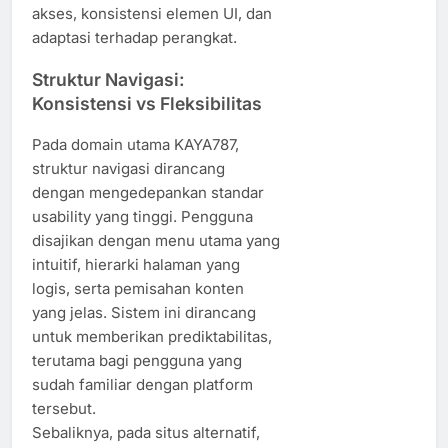
akses, konsistensi elemen UI, dan
adaptasi terhadap perangkat.
Struktur Navigasi:
Konsistensi vs Fleksibilitas
Pada domain utama KAYA787,
struktur navigasi dirancang
dengan mengedepankan standar
usability yang tinggi. Pengguna
disajikan dengan menu utama yang
intuitif, hierarki halaman yang
logis, serta pemisahan konten
yang jelas. Sistem ini dirancang
untuk memberikan prediktabilitas,
terutama bagi pengguna yang
sudah familiar dengan platform
tersebut.
Sebaliknya, pada situs alternatif,