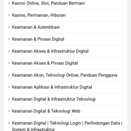
Kasino Online, Slot, Panduan Bermain
Kasino, Permainan, Hiburan
Keamanan & Autentikasi
Keamanan & Privasi Digital
Keamanan Akses & Infrastruktur Digital
Keamanan Akses & Privasi Digital
Keamanan Akun, Teknologi Online, Panduan Pengguna
Keamanan Aplikasi & Infrastruktur Digital
Keamanan Digital & Infrastruktur Teknologi
Keamanan Digital & Teknologi Web
Keamanan Digital | Teknologi Login | Perlindungan Data |
Sistem & Infrastruktur