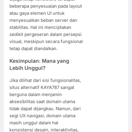
beberapa penyesuaian pada layout
atau gaya elemen UI untuk
menyesuaikan beban server dan
stabilitas. Hal ini menciptakan
sedikit pergeseran dalam persepsi
visual, meskipun secara fungsional
tetap dapat diandalkan.
Kesimpulan: Mana yang
Lebih Unggul?
Jika dilihat dari sisi fungsionalitas,
situs alternatif KAYA787 sangat
berguna dalam menjamin
aksesibilitas saat domain utama
tidak dapat dijangkau. Namun, dari
segi UX navigasi, domain utama
masih unggul dalam hal
konsistensi desain, interaktivitas,