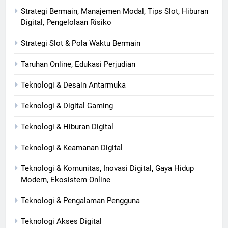
Strategi Bermain, Manajemen Modal, Tips Slot, Hiburan
Digital, Pengelolaan Risiko
Strategi Slot & Pola Waktu Bermain
Taruhan Online, Edukasi Perjudian
Teknologi & Desain Antarmuka
Teknologi & Digital Gaming
Teknologi & Hiburan Digital
Teknologi & Keamanan Digital
Teknologi & Komunitas, Inovasi Digital, Gaya Hidup
Modern, Ekosistem Online
Teknologi & Pengalaman Pengguna
Teknologi Akses Digital