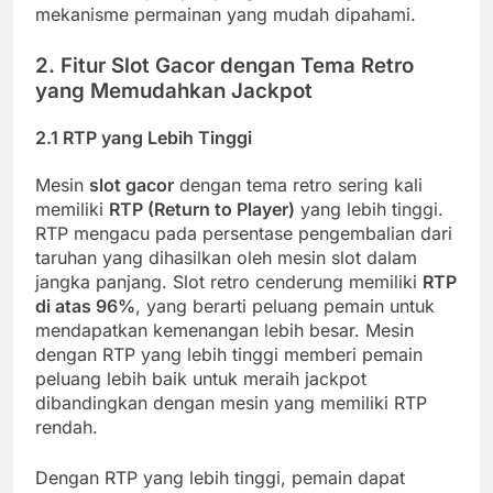
mekanisme permainan yang mudah dipahami.
2.
Fitur Slot Gacor dengan Tema Retro
yang Memudahkan Jackpot
2.1
RTP yang Lebih Tinggi
Mesin
slot gacor
dengan tema retro sering kali
memiliki
RTP (Return to Player)
yang lebih tinggi.
RTP mengacu pada persentase pengembalian dari
taruhan yang dihasilkan oleh mesin slot dalam
jangka panjang. Slot retro cenderung memiliki
RTP
di atas 96%
, yang berarti peluang pemain untuk
mendapatkan kemenangan lebih besar. Mesin
dengan RTP yang lebih tinggi memberi pemain
peluang lebih baik untuk meraih jackpot
dibandingkan dengan mesin yang memiliki RTP
rendah.
Dengan RTP yang lebih tinggi, pemain dapat