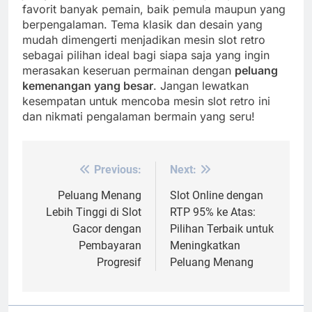
favorit banyak pemain, baik pemula maupun yang
berpengalaman. Tema klasik dan desain yang
mudah dimengerti menjadikan mesin slot retro
sebagai pilihan ideal bagi siapa saja yang ingin
merasakan keseruan permainan dengan
peluang
kemenangan yang besar
. Jangan lewatkan
kesempatan untuk mencoba mesin slot retro ini
dan nikmati pengalaman bermain yang seru!
Previous:
Next:
Post
navigation
Peluang Menang
Slot Online dengan
Lebih Tinggi di Slot
RTP 95% ke Atas:
Gacor dengan
Pilihan Terbaik untuk
Pembayaran
Meningkatkan
Progresif
Peluang Menang