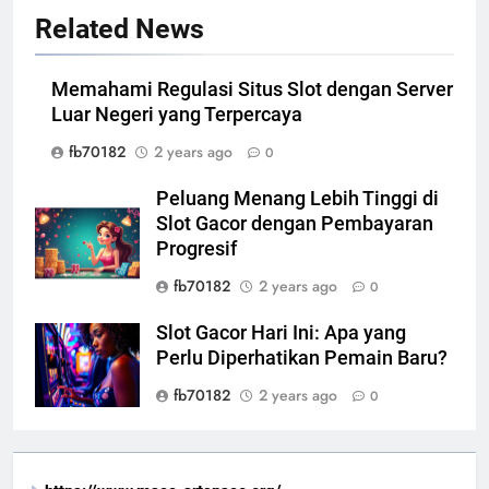
Related News
Memahami Regulasi Situs Slot dengan Server
Luar Negeri yang Terpercaya
fb70182
2 years ago
0
Peluang Menang Lebih Tinggi di
Slot Gacor dengan Pembayaran
Progresif
fb70182
2 years ago
0
Slot Gacor Hari Ini: Apa yang
Perlu Diperhatikan Pemain Baru?
fb70182
2 years ago
0