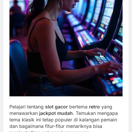
Pelajari tentang
slot gacor
bertema
retro
yang
menawarkan
jackpot mudah
. Temukan mengapa
tema klasik ini tetap populer di kalangan pemain
dan bagaimana fitur-fitur menariknya bisa