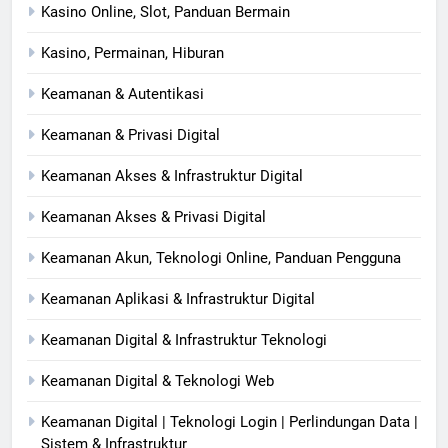
Kasino Online, Slot, Panduan Bermain
Kasino, Permainan, Hiburan
Keamanan & Autentikasi
Keamanan & Privasi Digital
Keamanan Akses & Infrastruktur Digital
Keamanan Akses & Privasi Digital
Keamanan Akun, Teknologi Online, Panduan Pengguna
Keamanan Aplikasi & Infrastruktur Digital
Keamanan Digital & Infrastruktur Teknologi
Keamanan Digital & Teknologi Web
Keamanan Digital | Teknologi Login | Perlindungan Data |
Sistem & Infrastruktur