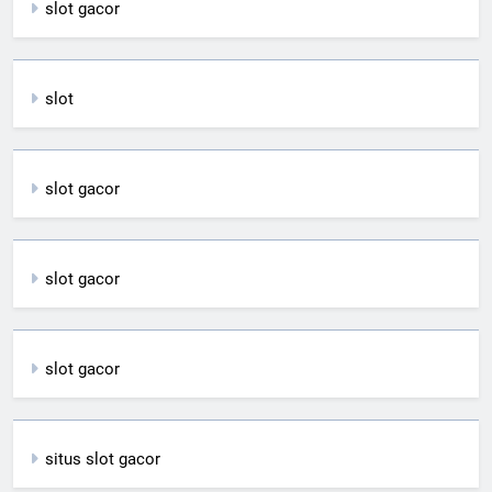
slot gacor
slot
slot gacor
slot gacor
slot gacor
situs slot gacor