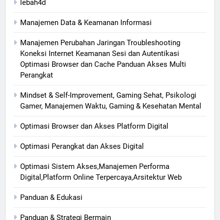
lebah4d
Manajemen Data & Keamanan Informasi
Manajemen Perubahan Jaringan Troubleshooting
Koneksi Internet Keamanan Sesi dan Autentikasi
Optimasi Browser dan Cache Panduan Akses Multi
Perangkat
Mindset & Self-Improvement, Gaming Sehat, Psikologi
Gamer, Manajemen Waktu, Gaming & Kesehatan Mental
Optimasi Browser dan Akses Platform Digital
Optimasi Perangkat dan Akses Digital
Optimasi Sistem Akses,Manajemen Performa
Digital,Platform Online Terpercaya,Arsitektur Web
Panduan & Edukasi
Panduan & Strategi Bermain