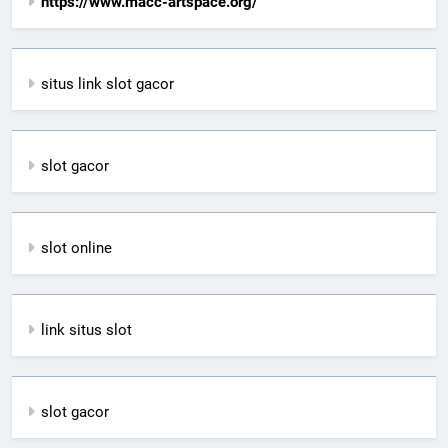
https://www.macc-artspace.org/
situs link slot gacor
slot gacor
slot online
link situs slot
slot gacor