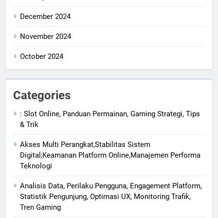
December 2024
November 2024
October 2024
Categories
: Slot Online, Panduan Permainan, Gaming Strategi, Tips
& Trik
Akses Multi Perangkat,Stabilitas Sistem
Digital,Keamanan Platform Online,Manajemen Performa
Teknologi
Analisis Data, Perilaku Pengguna, Engagement Platform,
Statistik Pengunjung, Optimasi UX, Monitoring Trafik,
Tren Gaming