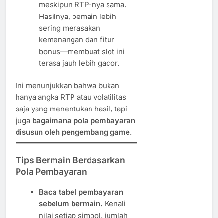
meskipun RTP-nya sama.
Hasilnya, pemain lebih
sering merasakan
kemenangan dan fitur
bonus—membuat slot ini
terasa jauh lebih gacor.
Ini menunjukkan bahwa bukan
hanya angka RTP atau volatilitas
saja yang menentukan hasil, tapi
juga
bagaimana pola pembayaran
disusun oleh pengembang game
.
Tips Bermain Berdasarkan
Pola Pembayaran
Baca tabel pembayaran
sebelum bermain.
Kenali
nilai setiap simbol, jumlah