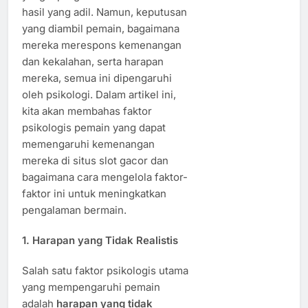
hasil yang adil. Namun, keputusan
yang diambil pemain, bagaimana
mereka merespons kemenangan
dan kekalahan, serta harapan
mereka, semua ini dipengaruhi
oleh psikologi. Dalam artikel ini,
kita akan membahas faktor
psikologis pemain yang dapat
memengaruhi kemenangan
mereka di situs slot gacor dan
bagaimana cara mengelola faktor-
faktor ini untuk meningkatkan
pengalaman bermain.
1.
Harapan yang Tidak Realistis
Salah satu faktor psikologis utama
yang mempengaruhi pemain
adalah
harapan yang tidak