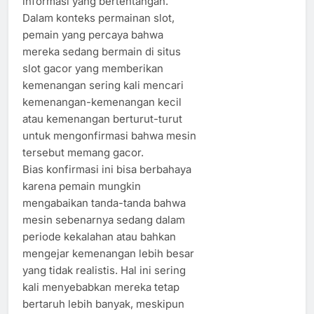
informasi yang bertentangan.
Dalam konteks permainan slot,
pemain yang percaya bahwa
mereka sedang bermain di situs
slot gacor yang memberikan
kemenangan sering kali mencari
kemenangan-kemenangan kecil
atau kemenangan berturut-turut
untuk mengonfirmasi bahwa mesin
tersebut memang gacor.
Bias konfirmasi ini bisa berbahaya
karena pemain mungkin
mengabaikan tanda-tanda bahwa
mesin sebenarnya sedang dalam
periode kekalahan atau bahkan
mengejar kemenangan lebih besar
yang tidak realistis. Hal ini sering
kali menyebabkan mereka tetap
bertaruh lebih banyak, meskipun