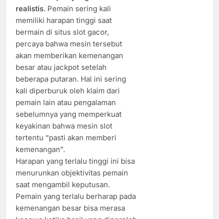
realistis
. Pemain sering kali
memiliki harapan tinggi saat
bermain di situs slot gacor,
percaya bahwa mesin tersebut
akan memberikan kemenangan
besar atau jackpot setelah
beberapa putaran. Hal ini sering
kali diperburuk oleh klaim dari
pemain lain atau pengalaman
sebelumnya yang memperkuat
keyakinan bahwa mesin slot
tertentu “pasti akan memberi
kemenangan”.
Harapan yang terlalu tinggi ini bisa
menurunkan objektivitas pemain
saat mengambil keputusan.
Pemain yang terlalu berharap pada
kemenangan besar bisa merasa