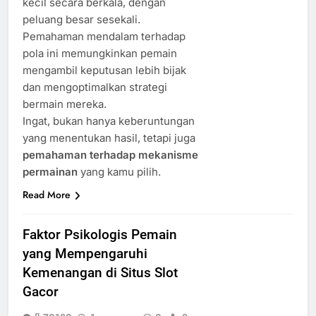
kecil secara berkala, dengan
peluang besar sesekali.
Pemahaman mendalam terhadap
pola ini memungkinkan pemain
mengambil keputusan lebih bijak
dan mengoptimalkan strategi
bermain mereka.
Ingat, bukan hanya keberuntungan
yang menentukan hasil, tetapi juga
pemahaman terhadap mekanisme
permainan
yang kamu pilih.
Read More
Faktor Psikologis Pemain
yang Mempengaruhi
Kemenangan di Situs Slot
Gacor