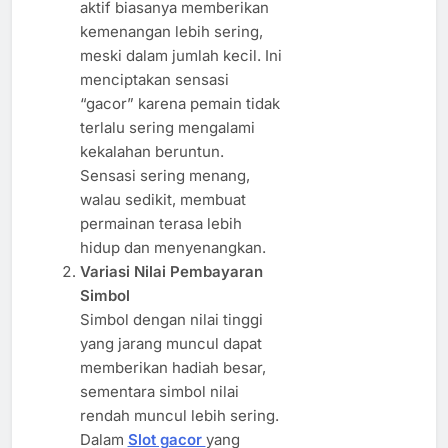
aktif biasanya memberikan
kemenangan lebih sering,
meski dalam jumlah kecil. Ini
menciptakan sensasi
“gacor” karena pemain tidak
terlalu sering mengalami
kekalahan beruntun.
Sensasi sering menang,
walau sedikit, membuat
permainan terasa lebih
hidup dan menyenangkan.
Variasi Nilai Pembayaran
Simbol
Simbol dengan nilai tinggi
yang jarang muncul dapat
memberikan hadiah besar,
sementara simbol nilai
rendah muncul lebih sering.
Dalam
Slot gacor
yang