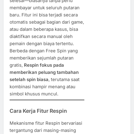
selesai—biasanya tanpa perlu
membayar untuk seluruh putaran
baru. Fitur ini bisa terjadi secara
otomatis sebagai bagian dari game,
atau dalam beberapa kasus, bisa
diaktifkan secara manual oleh
pemain dengan biaya tertentu.
Berbeda dengan Free Spin yang
memberikan sejumlah putaran
gratis,
Respin fokus pada
memberikan peluang tambahan
setelah spin biasa
, terutama saat
kombinasi hampir menang atau
simbol khusus muncul.
Cara Kerja Fitur Respin
Mekanisme fitur Respin bervariasi
tergantung dari masing-masing