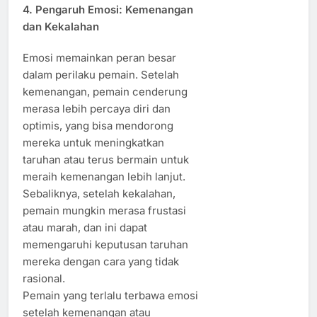
4.
Pengaruh Emosi: Kemenangan
dan Kekalahan
Emosi memainkan peran besar
dalam perilaku pemain. Setelah
kemenangan, pemain cenderung
merasa lebih percaya diri dan
optimis, yang bisa mendorong
mereka untuk meningkatkan
taruhan atau terus bermain untuk
meraih kemenangan lebih lanjut.
Sebaliknya, setelah kekalahan,
pemain mungkin merasa frustasi
atau marah, dan ini dapat
memengaruhi keputusan taruhan
mereka dengan cara yang tidak
rasional.
Pemain yang terlalu terbawa emosi
setelah kemenangan atau