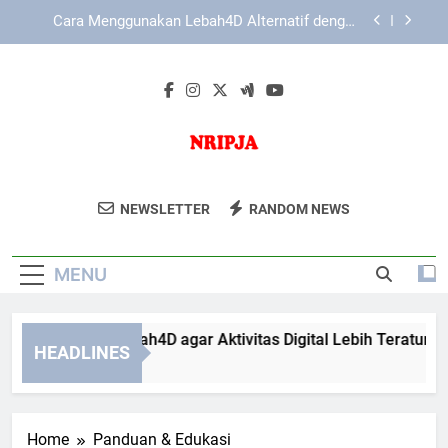
Skip
Slot Lebah4D sebagai Solusi Akses Online yang
to
Lebih Praktis
content
Tips Aman Menggunakan LAE138 Login di
Jaringan Publik
Panduan Slot Lebah4D agar Aktivitas Digital Lebih
Teratur
Cara Menggunakan Lebah4D Alternatif dengan
Langkah Tepat
NRIPJA
NRIPJA Menyediakan Solusi
Slot Lebah4D sebagai Solusi Akses Online yang
NEWSLETTER
RANDOM NEWS
Lebih Praktis
Pengembangan Jaringan Dan
Tips Aman Menggunakan LAE138 Login di
Infrastruktur Yang Andal Untuk Bisnis
Jaringan Publik
MENU
Anda.
anduan Slot Lebah4D agar Aktivitas Digital Lebih Teratur
HEADLINES
 Months Ago
Home
Panduan & Edukasi