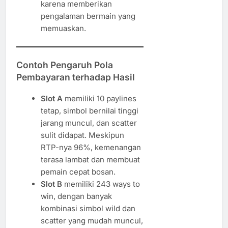
karena memberikan
pengalaman bermain yang
memuaskan.
Contoh Pengaruh Pola
Pembayaran terhadap Hasil
Slot A
memiliki 10 paylines
tetap, simbol bernilai tinggi
jarang muncul, dan scatter
sulit didapat. Meskipun
RTP-nya 96%, kemenangan
terasa lambat dan membuat
pemain cepat bosan.
Slot B
memiliki 243 ways to
win, dengan banyak
kombinasi simbol wild dan
scatter yang mudah muncul,