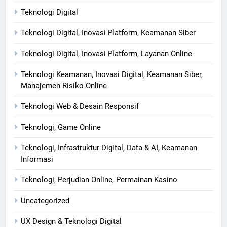
Teknologi Digital
Teknologi Digital, Inovasi Platform, Keamanan Siber
Teknologi Digital, Inovasi Platform, Layanan Online
Teknologi Keamanan, Inovasi Digital, Keamanan Siber,
Manajemen Risiko Online
Teknologi Web & Desain Responsif
Teknologi, Game Online
Teknologi, Infrastruktur Digital, Data & AI, Keamanan
Informasi
Teknologi, Perjudian Online, Permainan Kasino
Uncategorized
UX Design & Teknologi Digital