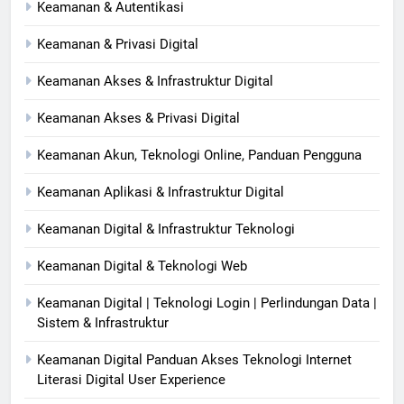
Keamanan & Autentikasi
Keamanan & Privasi Digital
Keamanan Akses & Infrastruktur Digital
Keamanan Akses & Privasi Digital
Keamanan Akun, Teknologi Online, Panduan Pengguna
Keamanan Aplikasi & Infrastruktur Digital
Keamanan Digital & Infrastruktur Teknologi
Keamanan Digital & Teknologi Web
Keamanan Digital | Teknologi Login | Perlindungan Data |
Sistem & Infrastruktur
Keamanan Digital Panduan Akses Teknologi Internet
Literasi Digital User Experience