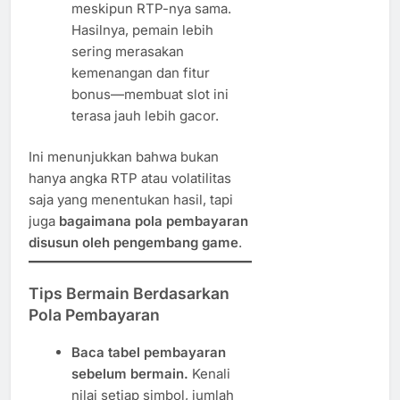
meskipun RTP-nya sama.
Hasilnya, pemain lebih
sering merasakan
kemenangan dan fitur
bonus—membuat slot ini
terasa jauh lebih gacor.
Ini menunjukkan bahwa bukan
hanya angka RTP atau volatilitas
saja yang menentukan hasil, tapi
juga
bagaimana pola pembayaran
disusun oleh pengembang game
.
Tips Bermain Berdasarkan
Pola Pembayaran
Baca tabel pembayaran
sebelum bermain.
Kenali
nilai setiap simbol, jumlah