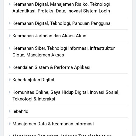
Keamanan Digital, Manajemen Risiko, Teknologi
Autentikasi, Proteksi Data, Inovasi Sistem Login
Keamanan Digital, Teknologi, Panduan Pengguna
Keamanan Jaringan dan Akses Akun
Keamanan Siber, Teknologi Informasi, Infrastruktur
Cloud, Manajemen Akses
Keandalan Sistem & Performa Aplikasi
Keberlanjutan Digital
Komunitas Online, Gaya Hidup Digital, Inovasi Sosial,
Teknologi & Interaksi
lebah4d
Manajemen Data & Keamanan Informasi