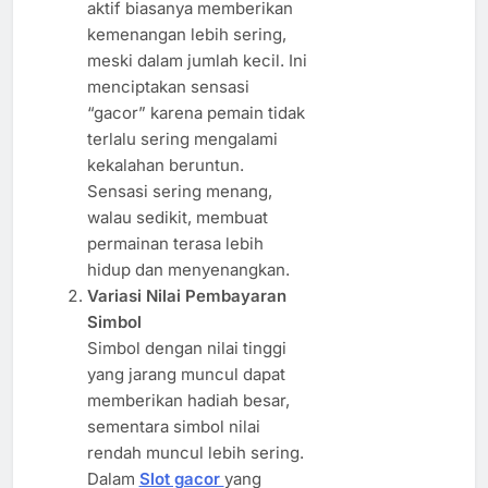
aktif biasanya memberikan
kemenangan lebih sering,
meski dalam jumlah kecil. Ini
menciptakan sensasi
“gacor” karena pemain tidak
terlalu sering mengalami
kekalahan beruntun.
Sensasi sering menang,
walau sedikit, membuat
permainan terasa lebih
hidup dan menyenangkan.
Variasi Nilai Pembayaran
Simbol
Simbol dengan nilai tinggi
yang jarang muncul dapat
memberikan hadiah besar,
sementara simbol nilai
rendah muncul lebih sering.
Dalam
Slot gacor
yang