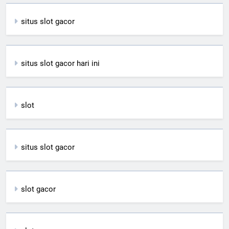
situs slot gacor
situs slot gacor hari ini
slot
situs slot gacor
slot gacor