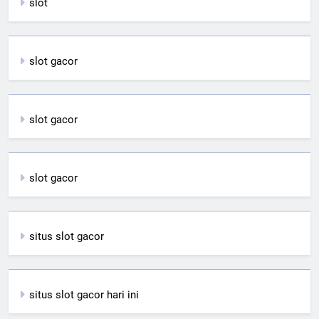
slot
slot gacor
slot gacor
slot gacor
situs slot gacor
situs slot gacor hari ini