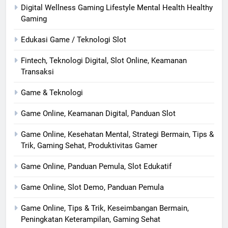
Digital Wellness Gaming Lifestyle Mental Health Healthy
Gaming
Edukasi Game / Teknologi Slot
Fintech, Teknologi Digital, Slot Online, Keamanan
Transaksi
Game & Teknologi
Game Online, Keamanan Digital, Panduan Slot
Game Online, Kesehatan Mental, Strategi Bermain, Tips &
Trik, Gaming Sehat, Produktivitas Gamer
Game Online, Panduan Pemula, Slot Edukatif
Game Online, Slot Demo, Panduan Pemula
Game Online, Tips & Trik, Keseimbangan Bermain,
Peningkatan Keterampilan, Gaming Sehat