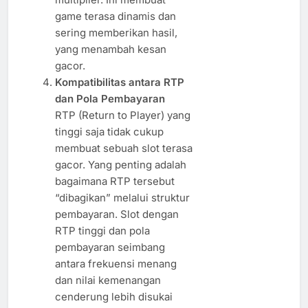
game terasa dinamis dan
sering memberikan hasil,
yang menambah kesan
gacor.
Kompatibilitas antara RTP
dan Pola Pembayaran
RTP (Return to Player) yang
tinggi saja tidak cukup
membuat sebuah slot terasa
gacor. Yang penting adalah
bagaimana RTP tersebut
“dibagikan” melalui struktur
pembayaran. Slot dengan
RTP tinggi dan pola
pembayaran seimbang
antara frekuensi menang
dan nilai kemenangan
cenderung lebih disukai