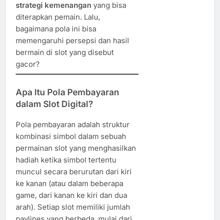
strategi kemenangan
yang bisa
diterapkan pemain. Lalu,
bagaimana pola ini bisa
memengaruhi persepsi dan hasil
bermain di slot yang disebut
gacor?
Apa Itu Pola Pembayaran
dalam Slot Digital?
Pola pembayaran adalah struktur
kombinasi simbol dalam sebuah
permainan slot yang menghasilkan
hadiah ketika simbol tertentu
muncul secara berurutan dari kiri
ke kanan (atau dalam beberapa
game, dari kanan ke kiri dan dua
arah). Setiap slot memiliki jumlah
paylines yang berbeda, mulai dari