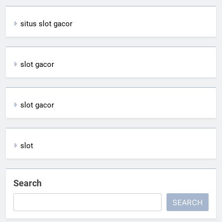
situs slot gacor
slot gacor
slot gacor
slot
Search
SEARCH