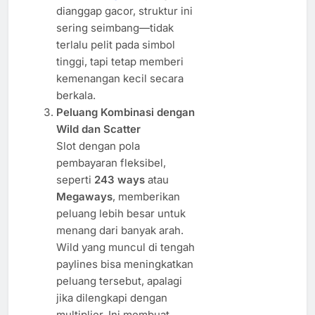
dianggap gacor, struktur ini
sering seimbang—tidak
terlalu pelit pada simbol
tinggi, tapi tetap memberi
kemenangan kecil secara
berkala.
Peluang Kombinasi dengan
Wild dan Scatter
Slot dengan pola
pembayaran fleksibel,
seperti
243 ways
atau
Megaways
, memberikan
peluang lebih besar untuk
menang dari banyak arah.
Wild yang muncul di tengah
paylines bisa meningkatkan
peluang tersebut, apalagi
jika dilengkapi dengan
multiplier. Ini membuat