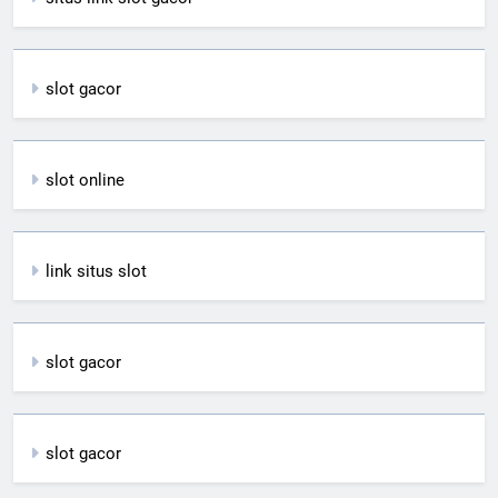
slot gacor
slot online
link situs slot
slot gacor
slot gacor