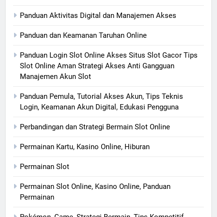
Panduan Aktivitas Digital dan Manajemen Akses
Panduan dan Keamanan Taruhan Online
Panduan Login Slot Online Akses Situs Slot Gacor Tips
Slot Online Aman Strategi Akses Anti Gangguan
Manajemen Akun Slot
Panduan Pemula, Tutorial Akses Akun, Tips Teknis
Login, Keamanan Akun Digital, Edukasi Pengguna
Perbandingan dan Strategi Bermain Slot Online
Permainan Kartu, Kasino Online, Hiburan
Permainan Slot
Permainan Slot Online, Kasino Online, Panduan
Permainan