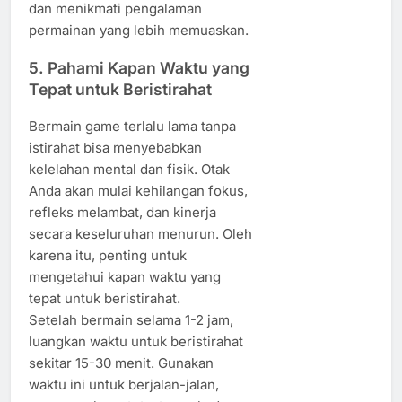
dan menikmati pengalaman
permainan yang lebih memuaskan.
5.
Pahami Kapan Waktu yang
Tepat untuk Beristirahat
Bermain game terlalu lama tanpa
istirahat bisa menyebabkan
kelelahan mental dan fisik. Otak
Anda akan mulai kehilangan fokus,
refleks melambat, dan kinerja
secara keseluruhan menurun. Oleh
karena itu, penting untuk
mengetahui kapan waktu yang
tepat untuk beristirahat.
Setelah bermain selama 1-2 jam,
luangkan waktu untuk beristirahat
sekitar 15-30 menit. Gunakan
waktu ini untuk berjalan-jalan,