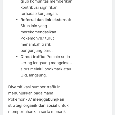
grup komunitas memberikan
kontribusi signifikan
terhadap kunjungan.
Referral dan link eksternal:
Situs lain yang
merekomendasikan
Pokemon787 turut
menambah trafik
pengunjung baru.
Direct traffic:
Pemain setia
sering langsung mengakses
situs melalui bookmark atau
URL langsung.
Diversifikasi sumber trafik ini
menunjukkan bagaimana
Pokemon787
menggabungkan
strategi organik dan sosial
untuk
mempertahankan serta menarik