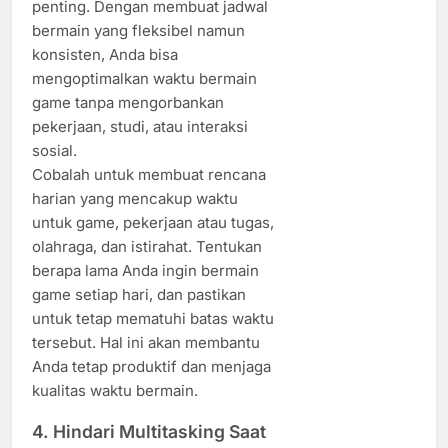
penting. Dengan membuat jadwal
bermain yang fleksibel namun
konsisten, Anda bisa
mengoptimalkan waktu bermain
game tanpa mengorbankan
pekerjaan, studi, atau interaksi
sosial.
Cobalah untuk membuat rencana
harian yang mencakup waktu
untuk game, pekerjaan atau tugas,
olahraga, dan istirahat. Tentukan
berapa lama Anda ingin bermain
game setiap hari, dan pastikan
untuk tetap mematuhi batas waktu
tersebut. Hal ini akan membantu
Anda tetap produktif dan menjaga
kualitas waktu bermain.
4.
Hindari Multitasking Saat