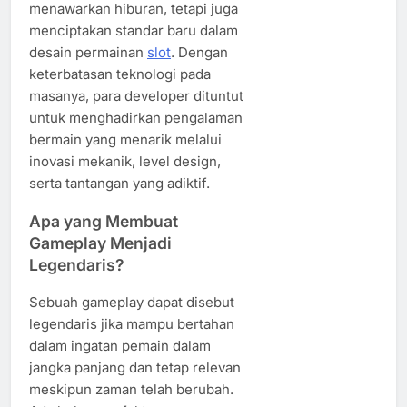
menawarkan hiburan, tetapi juga
menciptakan standar baru dalam
desain permainan
slot
. Dengan
keterbatasan teknologi pada
masanya, para developer dituntut
untuk menghadirkan pengalaman
bermain yang menarik melalui
inovasi mekanik, level design,
serta tantangan yang adiktif.
Apa yang Membuat
Gameplay Menjadi
Legendaris?
Sebuah gameplay dapat disebut
legendaris jika mampu bertahan
dalam ingatan pemain dalam
jangka panjang dan tetap relevan
meskipun zaman telah berubah.