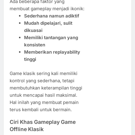
Ada beberapa faktor yang
membuat gameplay menjadi ikonik:
Sederhana namun adiktif
Mudah dipelajari, sulit
dikuasai
Memiliki tantangan yang
konsisten
Memberikan replayability
tinggi
Game klasik sering kali memiliki
kontrol yang sederhana, tetapi
membutuhkan keterampilan tinggi
untuk mencapai hasil maksimal.
Hal inilah yang membuat pemain
terus kembali untuk bermain.
Ciri Khas Gameplay Game
Offline Klasik