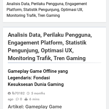
Analisis Data, Perilaku Pengguna, Engagement
Platform, Statistik Pengunjung, Optimasi UX,
Monitoring Trafik, Tren Gaming
Analisis Data, Perilaku Pengguna,
Engagement Platform, Statistik
Pengunjung, Optimasi UX,
Monitoring Trafik, Tren Gaming
Gameplay Game Offline yang
Legendaris: Fondasi
Kesuksesan Dunia Gaming
fb70182
5 months
ago
0
6 mins
Artikel: Gameplay Game