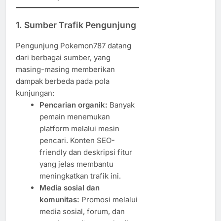
1. Sumber Trafik Pengunjung
Pengunjung Pokemon787 datang
dari berbagai sumber, yang
masing-masing memberikan
dampak berbeda pada pola
kunjungan:
Pencarian organik:
Banyak
pemain menemukan
platform melalui mesin
pencari. Konten SEO-
friendly dan deskripsi fitur
yang jelas membantu
meningkatkan trafik ini.
Media sosial dan
komunitas:
Promosi melalui
media sosial, forum, dan