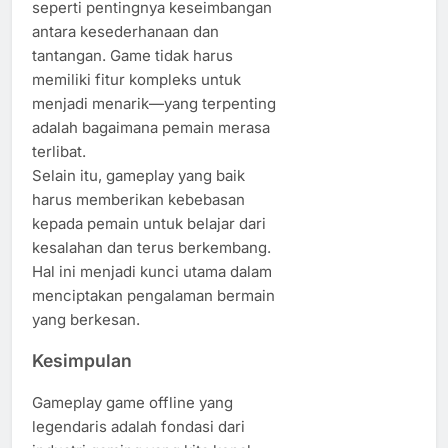
seperti pentingnya keseimbangan
antara kesederhanaan dan
tantangan. Game tidak harus
memiliki fitur kompleks untuk
menjadi menarik—yang terpenting
adalah bagaimana pemain merasa
terlibat.
Selain itu, gameplay yang baik
harus memberikan kebebasan
kepada pemain untuk belajar dari
kesalahan dan terus berkembang.
Hal ini menjadi kunci utama dalam
menciptakan pengalaman bermain
yang berkesan.
Kesimpulan
Gameplay game offline yang
legendaris adalah fondasi dari