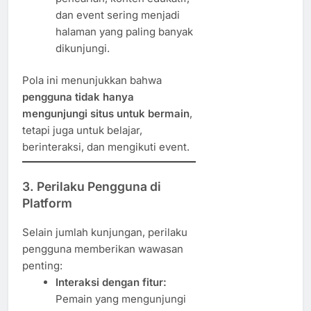
dan event sering menjadi
halaman yang paling banyak
dikunjungi.
Pola ini menunjukkan bahwa
pengguna tidak hanya
mengunjungi situs untuk bermain
,
tetapi juga untuk belajar,
berinteraksi, dan mengikuti event.
3. Perilaku Pengguna di
Platform
Selain jumlah kunjungan, perilaku
pengguna memberikan wawasan
penting:
Interaksi dengan fitur:
Pemain yang mengunjungi