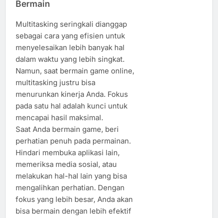
Bermain
Multitasking seringkali dianggap
sebagai cara yang efisien untuk
menyelesaikan lebih banyak hal
dalam waktu yang lebih singkat.
Namun, saat bermain game online,
multitasking justru bisa
menurunkan kinerja Anda. Fokus
pada satu hal adalah kunci untuk
mencapai hasil maksimal.
Saat Anda bermain game, beri
perhatian penuh pada permainan.
Hindari membuka aplikasi lain,
memeriksa media sosial, atau
melakukan hal-hal lain yang bisa
mengalihkan perhatian. Dengan
fokus yang lebih besar, Anda akan
bisa bermain dengan lebih efektif