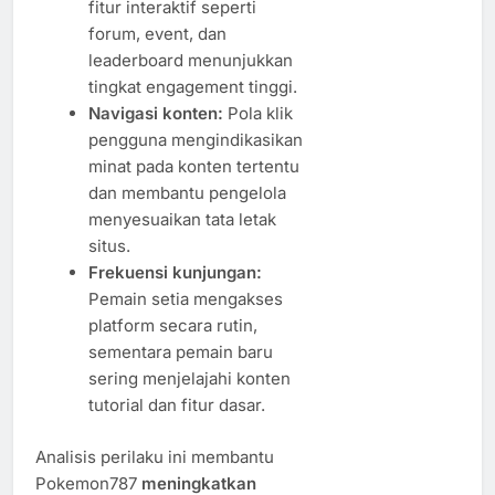
fitur interaktif seperti
forum, event, dan
leaderboard menunjukkan
tingkat engagement tinggi.
Navigasi konten:
Pola klik
pengguna mengindikasikan
minat pada konten tertentu
dan membantu pengelola
menyesuaikan tata letak
situs.
Frekuensi kunjungan:
Pemain setia mengakses
platform secara rutin,
sementara pemain baru
sering menjelajahi konten
tutorial dan fitur dasar.
Analisis perilaku ini membantu
Pokemon787
meningkatkan