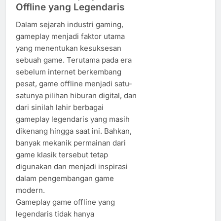
Offline yang Legendaris
Dalam sejarah industri gaming,
gameplay menjadi faktor utama
yang menentukan kesuksesan
sebuah game. Terutama pada era
sebelum internet berkembang
pesat, game offline menjadi satu-
satunya pilihan hiburan digital, dan
dari sinilah lahir berbagai
gameplay legendaris yang masih
dikenang hingga saat ini. Bahkan,
banyak mekanik permainan dari
game klasik tersebut tetap
digunakan dan menjadi inspirasi
dalam pengembangan game
modern.
Gameplay game offline yang
legendaris tidak hanya