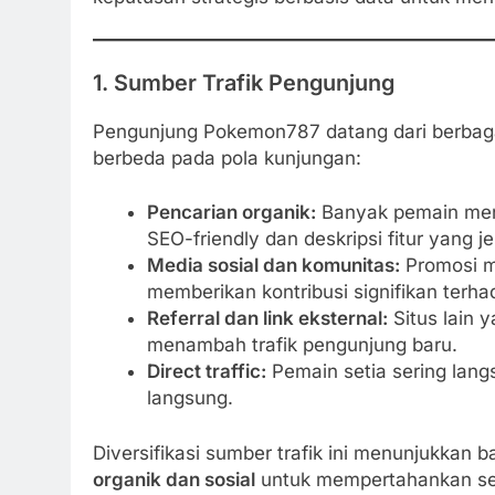
1. Sumber Trafik Pengunjung
Pengunjung Pokemon787 datang dari berba
berbeda pada pola kunjungan:
Pencarian organik:
Banyak pemain mene
SEO-friendly dan deskripsi fitur yang j
Media sosial dan komunitas:
Promosi me
memberikan kontribusi signifikan terh
Referral dan link eksternal:
Situs lain
menambah trafik pengunjung baru.
Direct traffic:
Pemain setia sering lan
langsung.
Diversifikasi sumber trafik ini menunjukka
organik dan sosial
untuk mempertahankan ser