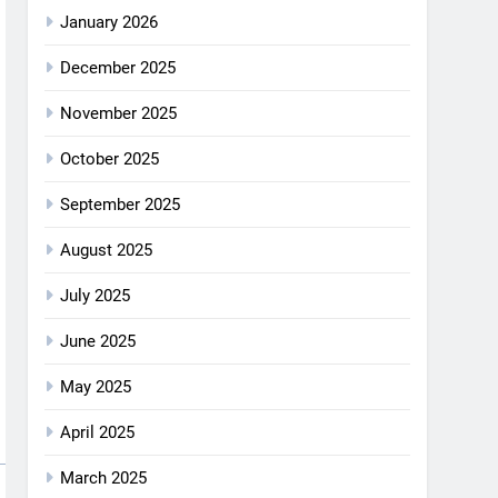
January 2026
December 2025
November 2025
October 2025
September 2025
August 2025
July 2025
June 2025
May 2025
April 2025
March 2025