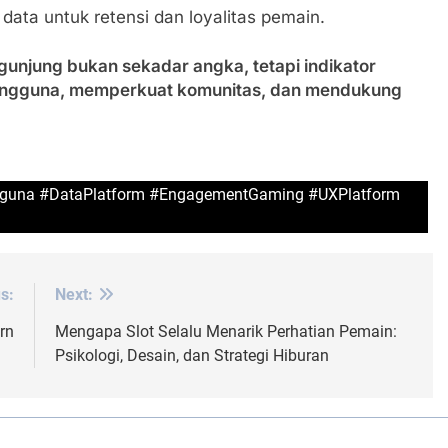
data untuk retensi dan loyalitas pemain.
ngunjung bukan sekadar angka, tetapi indikator
engguna, memperkuat komunitas, dan mendukung
gguna #DataPlatform #EngagementGaming #UXPlatform
s:
Next:
rn
Mengapa Slot Selalu Menarik Perhatian Pemain:
Psikologi, Desain, dan Strategi Hiburan