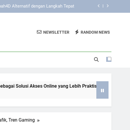
ah4D Alternatif dengan Langkah Tepat
olusi Akses Online yang Lebih Praktis
akan LAE138 Login di Jaringan Publik
NEWSLETTER
RANDOM NEWS
D agar Aktivitas Digital Lebih Teratur
ng Andal Untuk Bisnis Anda.
ah4D Alternatif dengan Langkah Tepat
olusi Akses Online yang Lebih Praktis
akan LAE138 Login di Jaringan Publik
i Akses Online yang Lebih Praktis
Tips Aman Menggunak
3 Months Ago
afik, Tren Gaming