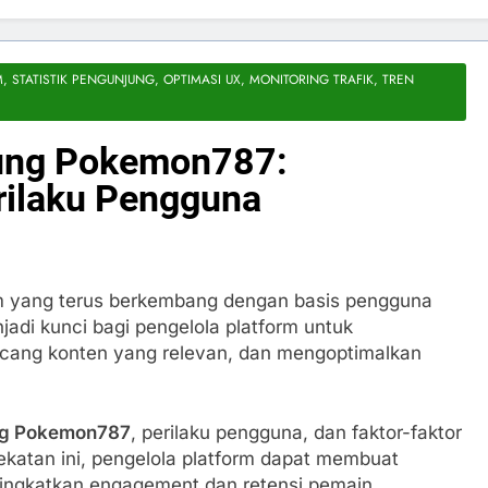
 STATISTIK PENGUNJUNG, OPTIMASI UX, MONITORING TRAFIK, TREN
jung Pokemon787:
ilaku Pengguna
rm yang terus berkembang dengan basis pengguna
adi kunci bagi pengelola platform untuk
ang konten yang relevan, dan mengoptimalkan
ung Pokemon787
, perilaku pengguna, dan faktor-faktor
atan ini, pengelola platform dapat membuat
ningkatkan engagement dan retensi pemain.