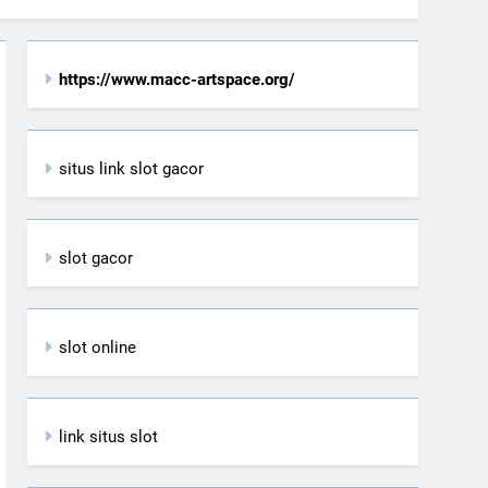
https://www.macc-artspace.org/
situs link slot gacor
slot gacor
slot online
link situs slot