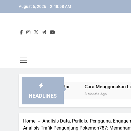
Skip
August 6, 2026
2:48:59 AM
to
content
NR
NRIPJA Me
Digital Lebih Teratur
Cara Menggunakan Lebah4D Altern
3 Months Ago
HEADLINES
Home
Analisis Data, Perilaku Pengguna, Engagem
Analisis Trafik Pengunjung Pokemon787: Memahami