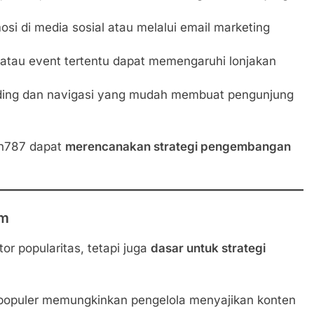
osi di media sosial atau melalui email marketing
 atau event tertentu dapat memengaruhi lonjakan
ing dan navigasi yang mudah membuat pengunjung
on787 dapat
merencanakan strategi pengembangan
rm
or popularitas, tetapi juga
dasar untuk strategi
populer memungkinkan pengelola menyajikan konten