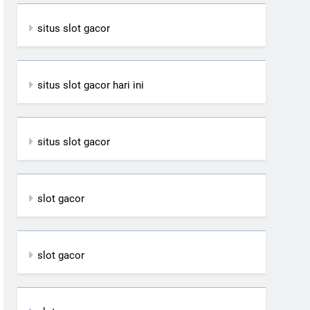
situs slot gacor
situs slot gacor hari ini
situs slot gacor
slot gacor
slot gacor