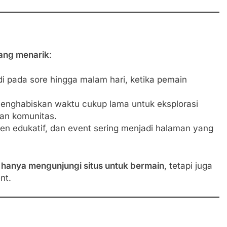
ang menarik
:
i pada sore hingga malam hari, ketika pemain
menghabiskan waktu cukup lama untuk eksplorasi
gan komunitas.
ten edukatif, dan event sering menjadi halaman yang
 hanya mengunjungi situs untuk bermain
, tetapi juga
nt.