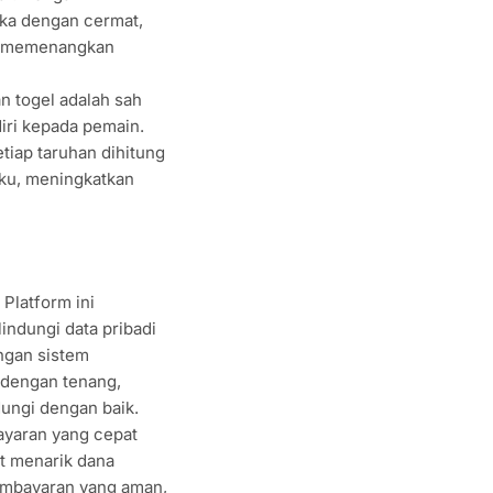
gka dengan cermat,
k memenangkan
n togel adalah sah
iri kepada pemain.
tiap taruhan dihitung
aku, meningkatkan
Platform ini
indungi data pribadi
engan sistem
 dengan tenang,
ungi dengan baik.
ayaran yang cepat
t menarik dana
embayaran yang aman,