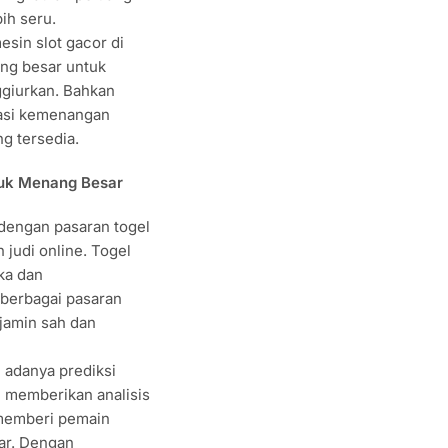
ih seru.
esin slot gacor di
ng besar untuk
ggiurkan. Bahkan
asi kemenangan
ng tersedia.
ntuk Menang Besar
 dengan pasaran togel
 judi online. Togel
ka dan
 berbagai pasaran
ijamin sah dan
 adanya prediksi
n memberikan analisis
, memberi pemain
ar. Dengan