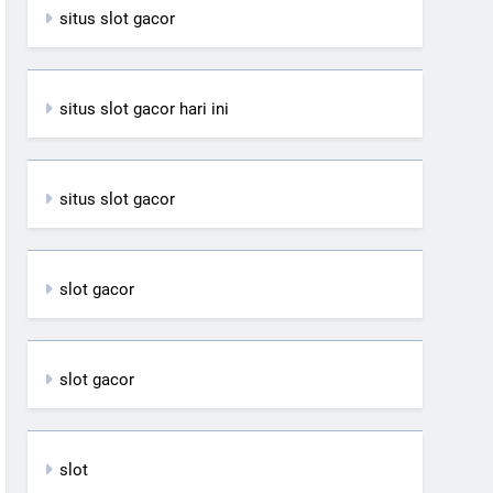
situs slot gacor
situs slot gacor hari ini
situs slot gacor
slot gacor
slot gacor
slot