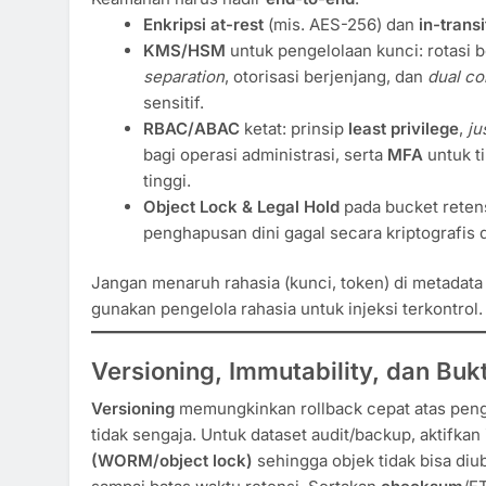
Enkripsi at-rest
(mis. AES-256) dan
in-transi
KMS/HSM
untuk pengelolaan kunci: rotasi b
separation
, otorisasi berjenjang, dan
dual co
sensitif.
RBAC/ABAC
ketat: prinsip
least privilege
,
ju
bagi operasi administrasi, serta
MFA
untuk t
tinggi.
Object Lock & Legal Hold
pada bucket reten
penghapusan dini gagal secara kriptografis d
Jangan menaruh rahasia (kunci, token) di metadata
gunakan pengelola rahasia untuk injeksi terkontrol.
Versioning, Immutability, dan Bukt
Versioning
memungkinkan rollback cepat atas pe
tidak sengaja. Untuk dataset audit/backup, aktifkan
(WORM/object lock)
sehingga objek tidak bisa diu