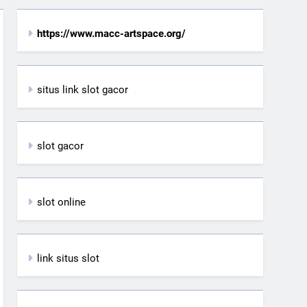
https://www.macc-artspace.org/
situs link slot gacor
slot gacor
slot online
link situs slot