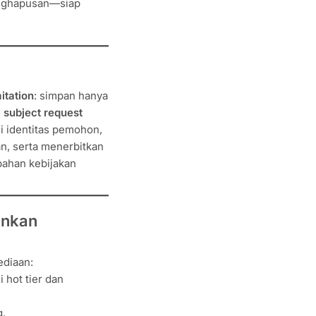
enghapusan—siap
itation
: simpan hanya
 subject request
i identitas pemohon,
n, serta menerbitkan
ahan kebijakan
ankan
ediaan:
i hot tier dan
g.