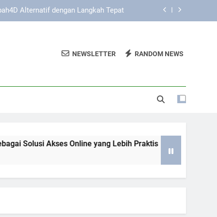
ah4D Alternatif dengan Langkah Tepat
olusi Akses Online yang Lebih Praktis
akan LAE138 Login di Jaringan Publik
NEWSLETTER
RANDOM NEWS
D agar Aktivitas Digital Lebih Teratur
ng Andal Untuk Bisnis Anda.
ah4D Alternatif dengan Langkah Tepat
olusi Akses Online yang Lebih Praktis
akan LAE138 Login di Jaringan Publik
 Akses Online yang Lebih Praktis
Tips Aman Menggunaka
3 Months Ago