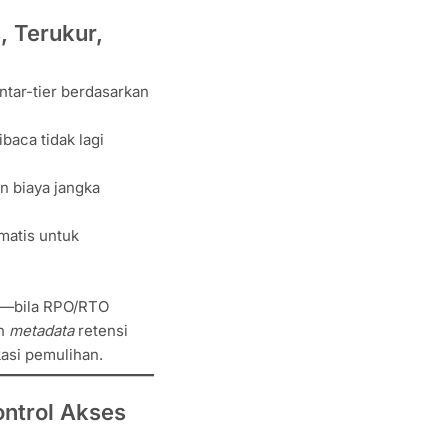
, Terukur,
tar-tier berdasarkan
ibaca tidak lagi
n biaya jangka
matis untuk
—bila RPO/RTO
an
metadata
retensi
kasi pemulihan.
ontrol Akses