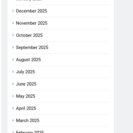
December 2025
November 2025
October 2025
September 2025
August 2025
July 2025
June 2025
May 2025
April 2025
March 2025
February 2025