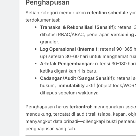
Penghapusan
Setiap kategori memerlukan
retention schedule
yan
terdokumentasi:
Transaksi & Rekonsiliasi (Sensitif)
: retensi
dibatasi RBAC/ABAC; penerapan
versioning
a
granuler.
Log Operasional (Internal)
: retensi 90–365 ha
up) setelah 30–60 hari untuk menghemat rua
Artefak Pengembangan
: retensi 30–180 har
ketika digantikan rilis baru.
Cadangan/Audit (Sangat Sensitif)
: retensi 
hukum;
immutability
aktif (object lock/WORM
dihapus sebelum waktunya.
Penghapusan harus
terkontrol
: menggunakan
secu
mendukung, tercatat di audit trail (siapa, kapan, ob
menyangkut data pribadi—dilengkapi bukti pemen
penghapusan yang sah.