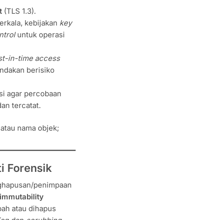
t
(TLS 1.3).
erkala, kebijakan
key
ntrol
untuk operasi
st-in-time access
indakan berisiko
si agar percobaan
an tercatat.
 atau nama objek;
i Forensik
nghapusan/penimpaan
immutability
bah atau dihapus