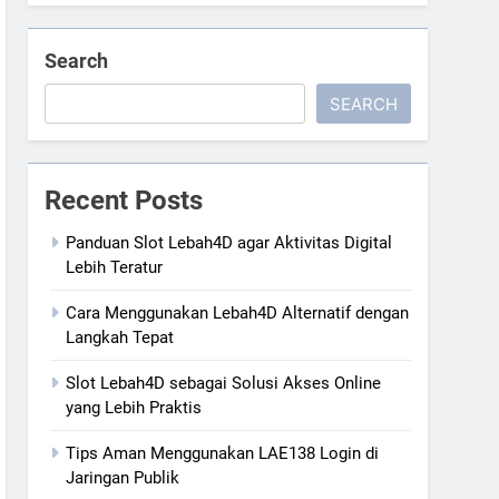
Search
SEARCH
Recent Posts
Panduan Slot Lebah4D agar Aktivitas Digital
Lebih Teratur
Cara Menggunakan Lebah4D Alternatif dengan
Langkah Tepat
Slot Lebah4D sebagai Solusi Akses Online
yang Lebih Praktis
Tips Aman Menggunakan LAE138 Login di
Jaringan Publik