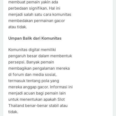
membuat pemain yakin ada
perbedaan signifikan. Hal ini
menjadi salah satu cara komunitas
membedakan permainan gacor
atau tidak.
Umpan Balik dari Komunitas
Komunitas digital memiliki
pengaruh besar dalam membentuk
persepsi. Banyak pemain
membagikan pengalaman mereka
di forum dan media sosial,
termasuk tentang pola yang
mereka anggap gacor. Informasi ini
menjadi acuan bagi pemain lain
untuk menentukan apakah Slot
Thailand benar-benar stabil atau
tidak.