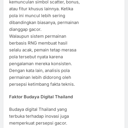
kemunculan simbol scatter, bonus,
atau fitur khusus lainnya. Ketika
pola ini muncul lebih sering
dibandingkan biasanya, permainan
dianggap gacor.
Walaupun sistem permainan
berbasis RNG membuat hasil
selalu acak, pemain tetap merasa
pola tersebut nyata karena
pengalaman mereka konsisten.
Dengan kata lain, analisis pola
permainan lebih didorong oleh
persepsi ketimbang fakta teknis.
Faktor Budaya Digital Thailand
Budaya digital Thailand yang
terbuka terhadap inovasi juga
memperkuat persepsi gacor.