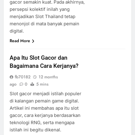
gacor semakin kuat. Pada akhirnya,
persepsi kolektif inilah yang
menjadikan Slot Thailand tetap
menonjol di mata banyak pemain
digital.
Read More
Apa Itu Slot Gacor dan
Bagaimana Cara Kerjanya?
fb70182
12 months
ago
0
5 mins
Slot gacor menjadi istilah populer
di kalangan pemain game digital.
Artikel ini membahas apa itu slot
gacor, cara kerjanya berdasarkan
teknologi RNG, serta mengapa
istilah ini begitu dikenal.