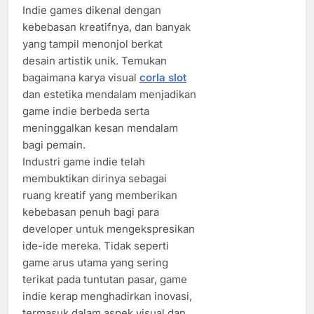
Indie games dikenal dengan
kebebasan kreatifnya, dan banyak
yang tampil menonjol berkat
desain artistik unik. Temukan
bagaimana karya visual
corla slot
dan estetika mendalam menjadikan
game indie berbeda serta
meninggalkan kesan mendalam
bagi pemain.
Industri game indie telah
membuktikan dirinya sebagai
ruang kreatif yang memberikan
kebebasan penuh bagi para
developer untuk mengekspresikan
ide-ide mereka. Tidak seperti
game arus utama yang sering
terikat pada tuntutan pasar, game
indie kerap menghadirkan inovasi,
termasuk dalam aspek visual dan