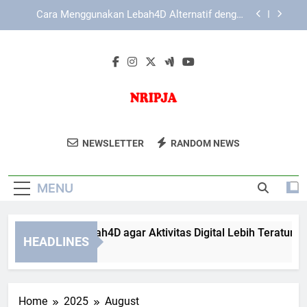
Skip
Slot Lebah4D sebagai Solusi Akses Online yang
to
Lebih Praktis
content
Tips Aman Menggunakan LAE138 Login di
Jaringan Publik
Panduan Slot Lebah4D agar Aktivitas Digital Lebih
Teratur
Cara Menggunakan Lebah4D Alternatif dengan
Langkah Tepat
NRIPJA
NRIPJA Menyediakan Solusi
Slot Lebah4D sebagai Solusi Akses Online yang
NEWSLETTER
RANDOM NEWS
Lebih Praktis
Pengembangan Jaringan Dan
Tips Aman Menggunakan LAE138 Login di
Infrastruktur Yang Andal Untuk Bisnis
Jaringan Publik
MENU
Anda.
nduan Slot Lebah4D agar Aktivitas Digital Lebih Teratur
HEADLINES
onths Ago
Home
2025
August