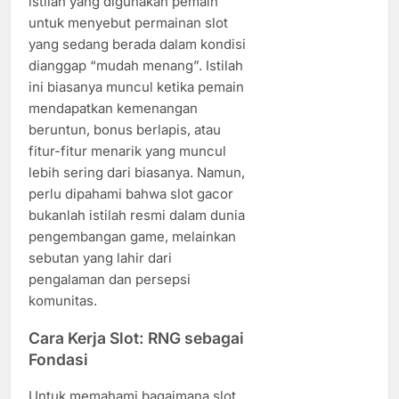
istilah yang digunakan pemain
untuk menyebut permainan slot
yang sedang berada dalam kondisi
dianggap “mudah menang”. Istilah
ini biasanya muncul ketika pemain
mendapatkan kemenangan
beruntun, bonus berlapis, atau
fitur-fitur menarik yang muncul
lebih sering dari biasanya. Namun,
perlu dipahami bahwa slot gacor
bukanlah istilah resmi dalam dunia
pengembangan game, melainkan
sebutan yang lahir dari
pengalaman dan persepsi
komunitas.
Cara Kerja Slot: RNG sebagai
Fondasi
Untuk memahami bagaimana slot