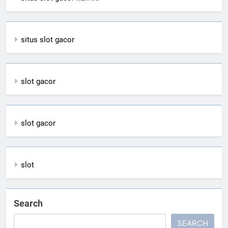
situs slot gacor
slot gacor
slot gacor
slot
Search
SEARCH