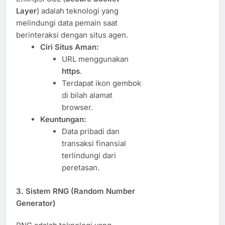
Layer
) adalah teknologi yang
melindungi data pemain saat
berinteraksi dengan situs agen.
Ciri Situs Aman:
URL menggunakan
https
.
Terdapat ikon gembok
di bilah alamat
browser.
Keuntungan:
Data pribadi dan
transaksi finansial
terlindungi dari
peretasan.
3. Sistem RNG (Random Number
Generator)