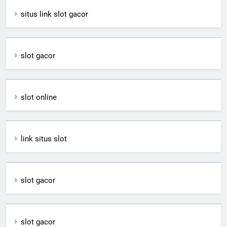
situs link slot gacor
slot gacor
slot online
link situs slot
slot gacor
slot gacor