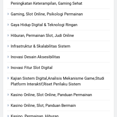
Peningkatan Keterampilan, Gaming Sehat
Gaming, Slot Online, Psikologi Permainan
Gaya Hidup Digital & Teknologi Ringan
Hiburan, Permainan Slot, Judi Online
Infrastruktur & Skalabilitas Sistem
Inovasi Desain Aksesibilitas
Inovasi Fitur Slot Digital
Kajian Sistem Digital,Analisis Mekanisme Game,Studi
Platform Interaktif,Riset Perilaku Sistem
Kasino Online, Slot Online, Panduan Permainan
Kasino Online, Slot, Panduan Bermain
Kasino, Permainan, Hiburan