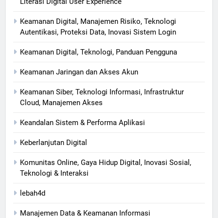
Literasi Digital User Experience
Keamanan Digital, Manajemen Risiko, Teknologi
Autentikasi, Proteksi Data, Inovasi Sistem Login
Keamanan Digital, Teknologi, Panduan Pengguna
Keamanan Jaringan dan Akses Akun
Keamanan Siber, Teknologi Informasi, Infrastruktur
Cloud, Manajemen Akses
Keandalan Sistem & Performa Aplikasi
Keberlanjutan Digital
Komunitas Online, Gaya Hidup Digital, Inovasi Sosial,
Teknologi & Interaksi
lebah4d
Manajemen Data & Keamanan Informasi