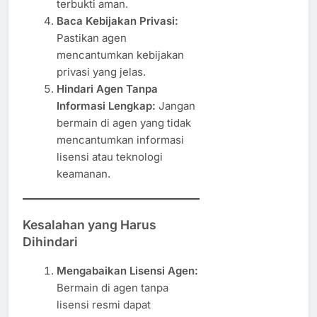
terbukti aman.
Baca Kebijakan Privasi:
Pastikan agen
mencantumkan kebijakan
privasi yang jelas.
Hindari Agen Tanpa
Informasi Lengkap:
Jangan
bermain di agen yang tidak
mencantumkan informasi
lisensi atau teknologi
keamanan.
Kesalahan yang Harus
Dihindari
Mengabaikan Lisensi Agen:
Bermain di agen tanpa
lisensi resmi dapat