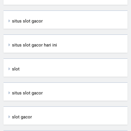
situs slot gacor
situs slot gacor hari ini
slot
situs slot gacor
slot gacor