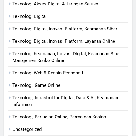
Teknologi Akses Digital & Jaringan Seluler
Teknologi Digital
Teknologi Digital, Inovasi Platform, Keamanan Siber
Teknologi Digital, Inovasi Platform, Layanan Online
Teknologi Keamanan, Inovasi Digital, Keamanan Siber,
Manajemen Risiko Online
Teknologi Web & Desain Responsif
Teknologi, Game Online
Teknologi, Infrastruktur Digital, Data & AI, Keamanan
Informasi
Teknologi, Perjudian Online, Permainan Kasino
Uncategorized