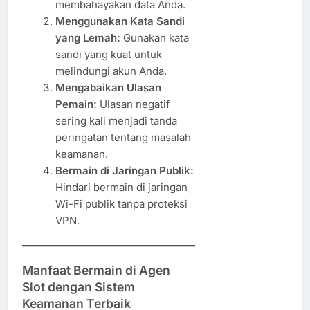
membahayakan data Anda.
Menggunakan Kata Sandi
yang Lemah:
Gunakan kata
sandi yang kuat untuk
melindungi akun Anda.
Mengabaikan Ulasan
Pemain:
Ulasan negatif
sering kali menjadi tanda
peringatan tentang masalah
keamanan.
Bermain di Jaringan Publik:
Hindari bermain di jaringan
Wi-Fi publik tanpa proteksi
VPN.
Manfaat Bermain di Agen
Slot dengan Sistem
Keamanan Terbaik