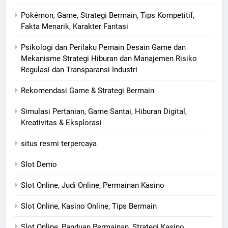
Pokémon, Game, Strategi Bermain, Tips Kompetitif,
Fakta Menarik, Karakter Fantasi
Psikologi dan Perilaku Pemain Desain Game dan
Mekanisme Strategi Hiburan dan Manajemen Risiko
Regulasi dan Transparansi Industri
Rekomendasi Game & Strategi Bermain
Simulasi Pertanian, Game Santai, Hiburan Digital,
Kreativitas & Eksplorasi
situs resmi terpercaya
Slot Demo
Slot Online, Judi Online, Permainan Kasino
Slot Online, Kasino Online, Tips Bermain
Slot Online, Panduan Permainan, Strategi Kasino