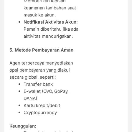
Memberikan lapisan
keamanan tambahan saat
masuk ke akun.
Notifikasi Aktivitas Akun:
Pemain diberitahu jika ada
aktivitas mencurigakan.
5. Metode Pembayaran Aman
Agen terpercaya menyediakan
opsi pembayaran yang diakui
secara global, seperti:
Transfer bank
E-wallet (OVO, GoPay,
DANA)
Kartu kredit/debit
Cryptocurrency
Keunggulan: