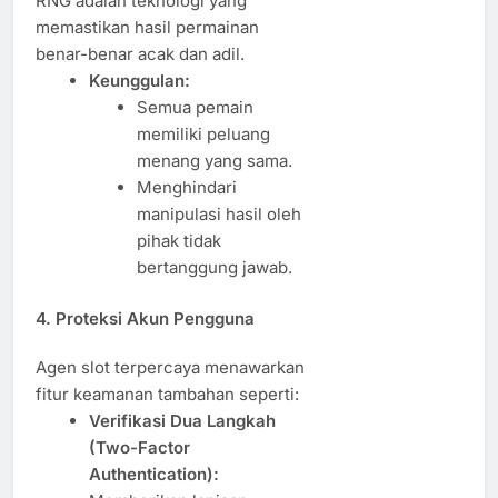
RNG adalah teknologi yang
memastikan hasil permainan
benar-benar acak dan adil.
Keunggulan:
Semua pemain
memiliki peluang
menang yang sama.
Menghindari
manipulasi hasil oleh
pihak tidak
bertanggung jawab.
4. Proteksi Akun Pengguna
Agen slot terpercaya menawarkan
fitur keamanan tambahan seperti:
Verifikasi Dua Langkah
(Two-Factor
Authentication):