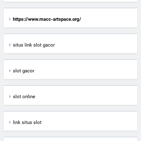
https://www.macc-artspace.org/
situs link slot gacor
slot gacor
slot online
link situs slot