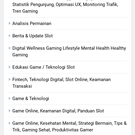
Statistik Pengunjung, Optimasi UX, Monitoring Trafik,
Tren Gaming
Analisis Permainan
Berita & Update Slot
Digital Wellness Gaming Lifestyle Mental Health Healthy
Gaming
Edukasi Game / Teknologi Slot
Fintech, Teknologi Digital, Slot Online, Keamanan
Transaksi
Game & Teknologi
Game Online, Keamanan Digital, Panduan Slot
Game Online, Kesehatan Mental, Strategi Bermain, Tips &
Trik, Gaming Sehat, Produktivitas Gamer