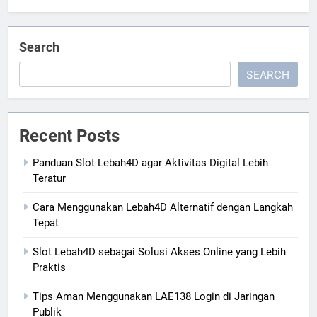
Search
SEARCH
Recent Posts
Panduan Slot Lebah4D agar Aktivitas Digital Lebih
Teratur
Cara Menggunakan Lebah4D Alternatif dengan Langkah
Tepat
Slot Lebah4D sebagai Solusi Akses Online yang Lebih
Praktis
Tips Aman Menggunakan LAE138 Login di Jaringan
Publik