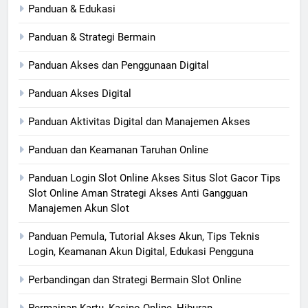
Panduan & Edukasi
Panduan & Strategi Bermain
Panduan Akses dan Penggunaan Digital
Panduan Akses Digital
Panduan Aktivitas Digital dan Manajemen Akses
Panduan dan Keamanan Taruhan Online
Panduan Login Slot Online Akses Situs Slot Gacor Tips
Slot Online Aman Strategi Akses Anti Gangguan
Manajemen Akun Slot
Panduan Pemula, Tutorial Akses Akun, Tips Teknis
Login, Keamanan Akun Digital, Edukasi Pengguna
Perbandingan dan Strategi Bermain Slot Online
Permainan Kartu, Kasino Online, Hiburan