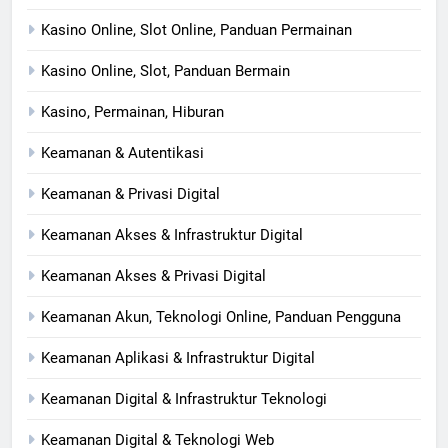
Kasino Online, Slot Online, Panduan Permainan
Kasino Online, Slot, Panduan Bermain
Kasino, Permainan, Hiburan
Keamanan & Autentikasi
Keamanan & Privasi Digital
Keamanan Akses & Infrastruktur Digital
Keamanan Akses & Privasi Digital
Keamanan Akun, Teknologi Online, Panduan Pengguna
Keamanan Aplikasi & Infrastruktur Digital
Keamanan Digital & Infrastruktur Teknologi
Keamanan Digital & Teknologi Web