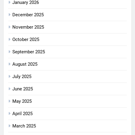
January 2026
December 2025
November 2025
October 2025
September 2025
August 2025
July 2025
June 2025
May 2025
April 2025
March 2025