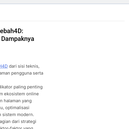
Lebah4D:
an Dampaknya
H4D
dari sisi teknis,
laman pengguna serta
kator paling penting
am ekosistem online
an halaman yang
u, optimalisasi
n sistem modern.
ian dari strategi
ktor-faktor yang