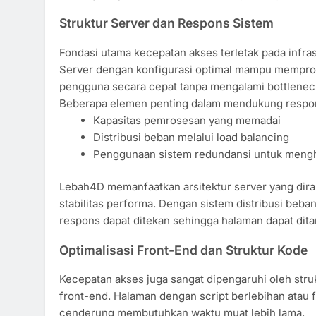
Struktur Server dan Respons Sistem
Fondasi utama kecepatan akses terletak pada infras
Server dengan konfigurasi optimal mampu mempro
pengguna secara cepat tanpa mengalami bottlenec
Beberapa elemen penting dalam mendukung respons
Kapasitas pemrosesan yang memadai
Distribusi beban melalui load balancing
Penggunaan sistem redundansi untuk mengh
Lebah4D memanfaatkan arsitektur server yang dir
stabilitas performa. Dengan sistem distribusi beba
respons dapat ditekan sehingga halaman dapat dita
Optimalisasi Front-End dan Struktur Kode
Kecepatan akses juga sangat dipengaruhi oleh struk
front-end. Halaman dengan script berlebihan atau f
cenderung membutuhkan waktu muat lebih lama.