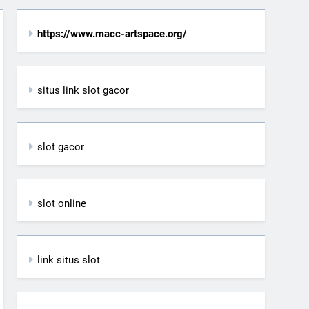
https://www.macc-artspace.org/
situs link slot gacor
slot gacor
slot online
link situs slot