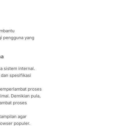
embantu
gi pengguna yang
na
 sistem internal.
 dan spesifikasi
t memperlambat proses
imal. Demikian pula,
ambat proses
tampilan agar
rowser populer.