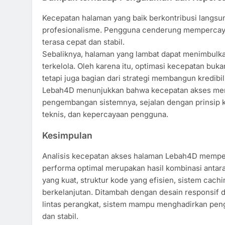
Kecepatan halaman yang baik berkontribusi langsu
profesionalisme. Pengguna cenderung mempercaya
terasa cepat dan stabil.
Sebaliknya, halaman yang lambat dapat menimbulk
terkelola. Oleh karena itu, optimasi kecepatan buka
tetapi juga bagian dari strategi membangun kredibili
Lebah4D menunjukkan bahwa kecepatan akses menj
pengembangan sistemnya, sejalan dengan prinsip ku
teknis, dan kepercayaan pengguna.
Kesimpulan
Analisis kecepatan akses halaman Lebah4D mempe
performa optimal merupakan hasil kombinasi antara 
yang kuat, struktur kode yang efisien, sistem cachi
berkelanjutan. Ditambah dengan desain responsif d
lintas perangkat, sistem mampu menghadirkan pen
dan stabil.