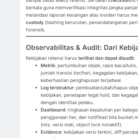
sampai batas waktu retensi. Sertakan
checksum
/E
berkala guna memverifikasi integritas jangka panja
melandasi laporan keuangan atau insiden harus m
custody
(hashing berurutan, penandatanganan perio
forensik.
Observabilitas & Audit: Dari Kebij
Kebijakan retensi harus
terlihat dan dapat diaudit
:
Metrik
: pertumbuhan objek, rasio baca/tulis,
jumlah transisi tier/hari, kegagalan kebijakan
keberhasilan penghapusan terjadwal.
Log terstruktur
: pembuatan/ubah/hapus obje
kebijakan, penetapan legal hold, dan kegaga
dengan identitas pelaku.
Dashboard
: ringkasan kepatuhan per katego
penggunaan tier, dan notifikasi bila bucket 
(mis. versi mati, object lock nonaktif).
Evidence
: kebijakan versi terkini,
diff
perubah