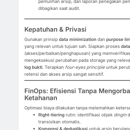
pemulihan arsip, dan laporan penegakan p
dibagikan saat audit.
Kepatuhan & Privasi
Gunakan prinsip
data minimization
dan
purpose lim
yang relevan untuk tujuan sah. Siapkan proses
data
(akses/perbaikan/penghapusan) yang memverifikas
mengeksekusi perubahan pada storage yang releva
log bukti
. Terapkan
four-eyes principle
untuk perub
retensi dan akses arsip sangat sensitif.
FinOps: Efisiensi Tanpa Mengorb
Ketahanan
Optimasi biaya dilakukan tanpa melemahkan keters
Right-tiering
rutin: identifikasi objek
dingin
d
transisikan otomatis.
Kompresi & deduplikasi
untuk arsip berulan