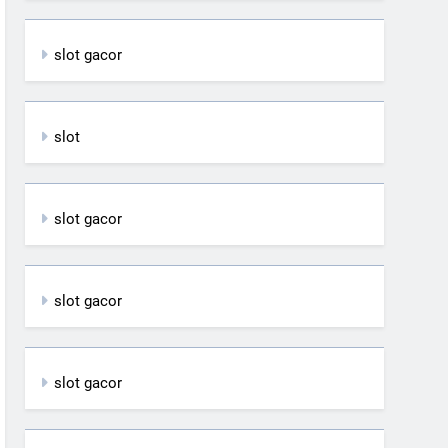
slot gacor
slot
slot gacor
slot gacor
slot gacor