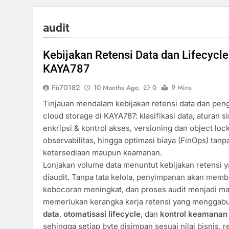
audit
Kebijakan Retensi Data dan Lifecycl
KAYA787
Fb70182
10 Months Ago
0
9 Mins
Tinjauan mendalam kebijakan retensi data dan peng
cloud storage di KAYA787: klasifikasi data, aturan 
enkripsi & kontrol akses, versioning dan object loc
observabilitas, hingga optimasi biaya (FinOps) ta
ketersediaan maupun keamanan.
Lonjakan volume data menuntut kebijakan retensi y
diaudit. Tanpa tata kelola, penyimpanan akan memb
kebocoran meningkat, dan proses audit menjadi m
memerlukan kerangka kerja retensi yang mengga
data
,
otomatisasi lifecycle
, dan
kontrol keamanan
sehingga setiap byte disimpan sesuai nilai bisnis, re