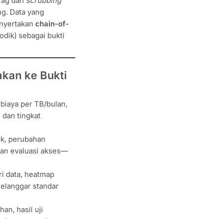
Tag dan
scrubbing
ng. Data yang
enyertakan
chain-of-
dik) sebagai bukti
akan ke Bukti
 biaya per TB/bulan,
, dan tingkat
k, perubahan
lan evaluasi akses—
ri data, heatmap
melanggar standar
an, hasil uji