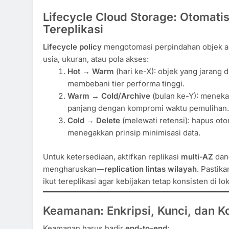
Lifecycle Cloud Storage: Otomatis
Tereplikasi
Lifecycle policy
mengotomasi perpindahan objek an
usia, ukuran, atau pola akses:
Hot → Warm
(hari ke-X): objek yang jarang d
membebani tier performa tinggi.
Warm → Cold/Archive
(bulan ke-Y): meneka
panjang dengan kompromi waktu pemulihan.
Cold → Delete
(melewati retensi): hapus oto
menegakkan prinsip minimisasi data.
Untuk ketersediaan, aktifkan replikasi
multi-AZ
dan
mengharuskan—
replication lintas wilayah
. Pastik
ikut tereplikasi agar kebijakan tetap konsisten di lo
Keamanan: Enkripsi, Kunci, dan K
Keamanan harus hadir
end-to-end
: