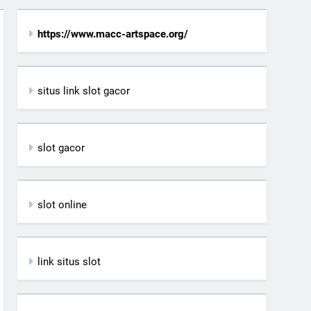
https://www.macc-artspace.org/
situs link slot gacor
slot gacor
slot online
link situs slot