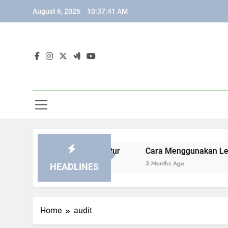
Skip
August 6, 2026
10:37:42 AM
to
content
NR
NRIPJA Me
Digital Lebih Teratur
Cara Menggunakan Lebah4D Altern
3 Months Ago
HEADLINES
Home
audit