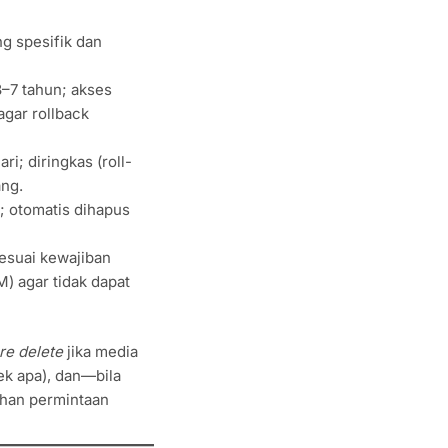
g spesifik dan
 3–7 tahun; akses
gar rollback
ri; diringkas (roll-
ng.
i; otomatis dihapus
sesuai kewajiban
) agar tidak dapat
re delete
jika media
jek apa), dan—bila
uhan permintaan