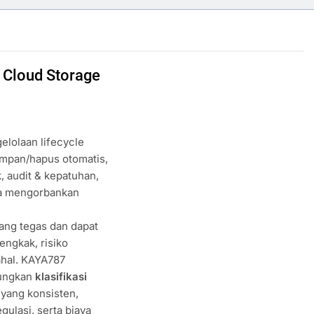
e Cloud Storage
elolaan lifecycle
simpan/hapus otomatis,
k, audit & kepatuhan,
npa mengorbankan
ang tegas dan dapat
engkak, risiko
ahal. KAYA787
bungkan
klasifikasi
yang konsisten,
gulasi, serta biaya