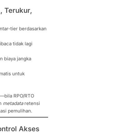
, Terukur,
tar-tier berdasarkan
ibaca tidak lagi
n biaya jangka
matis untuk
—bila RPO/RTO
an
metadata
retensi
kasi pemulihan.
ontrol Akses