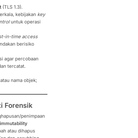
t
(TLS 1.3).
erkala, kebijakan
key
ntrol
untuk operasi
st-in-time access
indakan berisiko
si agar percobaan
an tercatat.
 atau nama objek;
i Forensik
nghapusan/penimpaan
immutability
bah atau dihapus