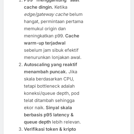
cache dingin.
Ketika
edge/gateway cache
belum
hangat, permintaan pertama
memukul origin dan
meningkatkan p99.
Cache
warm-up terjadwal
sebelum jam sibuk efektif
menurunkan lonjakan awal.
Autoscaling yang reaktif
menambah puncak.
Jika
skala berdasarkan CPU,
tetapi bottleneck adalah
koneksi/queue depth, pod
telat ditambah sehingga
ekor naik.
Sinyal skala
berbasis p95 latency &
queue depth
lebih relevan.
Verifikasi token & kripto