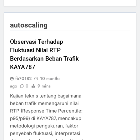
autoscaling
Observasi Terhadap
Fluktuasi Nilai RTP
Berdasarkan Beban Trafik
KAYA787
fb70182
10 months
ago
0
9 mins
Kajian teknis tentang bagaimana
beban trafik memengaruhi nilai
RTP (Response Time Percentile:
p95/p99) di KAYA787, mencakup
metodologi pengukuran, faktor
penyebab fluktuasi, interpretasi