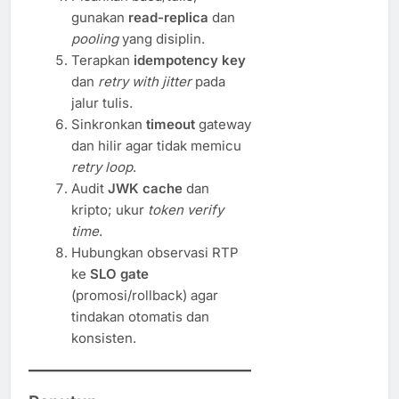
gunakan
read-replica
dan
pooling
yang disiplin.
Terapkan
idempotency key
dan
retry with jitter
pada
jalur tulis.
Sinkronkan
timeout
gateway
dan hilir agar tidak memicu
retry loop
.
Audit
JWK cache
dan
kripto; ukur
token verify
time
.
Hubungkan observasi RTP
ke
SLO gate
(promosi/rollback) agar
tindakan otomatis dan
konsisten.