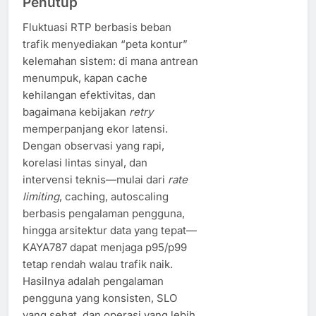
Penutup
Fluktuasi RTP berbasis beban
trafik menyediakan “peta kontur”
kelemahan sistem: di mana antrean
menumpuk, kapan cache
kehilangan efektivitas, dan
bagaimana kebijakan
retry
memperpanjang ekor latensi.
Dengan observasi yang rapi,
korelasi lintas sinyal, dan
intervensi teknis—mulai dari
rate
limiting
, caching, autoscaling
berbasis pengalaman pengguna,
hingga arsitektur data yang tepat—
KAYA787 dapat menjaga p95/p99
tetap rendah walau trafik naik.
Hasilnya adalah pengalaman
pengguna yang konsisten, SLO
yang sehat, dan operasi yang lebih