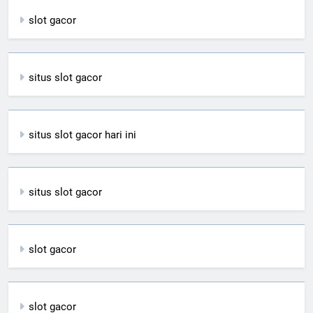
slot gacor
situs slot gacor
situs slot gacor hari ini
situs slot gacor
slot gacor
slot gacor