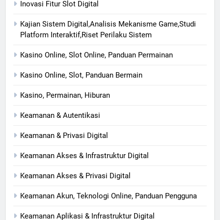
Inovasi Fitur Slot Digital
Kajian Sistem Digital,Analisis Mekanisme Game,Studi
Platform Interaktif,Riset Perilaku Sistem
Kasino Online, Slot Online, Panduan Permainan
Kasino Online, Slot, Panduan Bermain
Kasino, Permainan, Hiburan
Keamanan & Autentikasi
Keamanan & Privasi Digital
Keamanan Akses & Infrastruktur Digital
Keamanan Akses & Privasi Digital
Keamanan Akun, Teknologi Online, Panduan Pengguna
Keamanan Aplikasi & Infrastruktur Digital