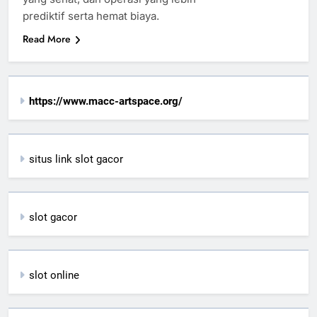
prediktif serta hemat biaya.
Read More
https://www.macc-artspace.org/
situs link slot gacor
slot gacor
slot online