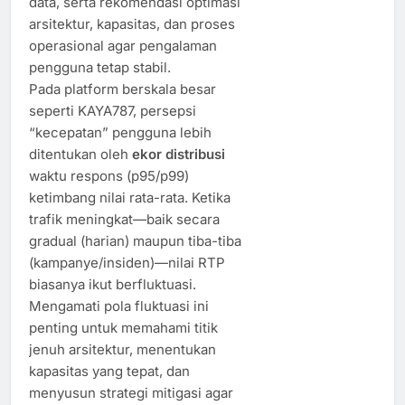
data, serta rekomendasi optimasi
arsitektur, kapasitas, dan proses
operasional agar pengalaman
pengguna tetap stabil.
Pada platform berskala besar
seperti KAYA787, persepsi
“kecepatan” pengguna lebih
ditentukan oleh
ekor distribusi
waktu respons (p95/p99)
ketimbang nilai rata-rata. Ketika
trafik meningkat—baik secara
gradual (harian) maupun tiba-tiba
(kampanye/insiden)—nilai RTP
biasanya ikut berfluktuasi.
Mengamati pola fluktuasi ini
penting untuk memahami titik
jenuh arsitektur, menentukan
kapasitas yang tepat, dan
menyusun strategi mitigasi agar