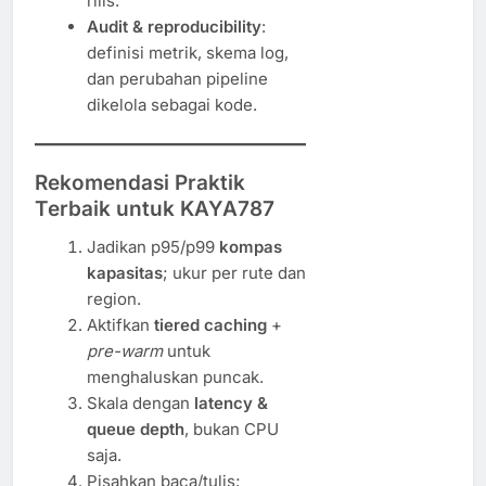
rilis.
Audit & reproducibility
:
definisi metrik, skema log,
dan perubahan pipeline
dikelola sebagai kode.
Rekomendasi Praktik
Terbaik untuk KAYA787
Jadikan p95/p99
kompas
kapasitas
; ukur per rute dan
region.
Aktifkan
tiered caching
+
pre-warm
untuk
menghaluskan puncak.
Skala dengan
latency &
queue depth
, bukan CPU
saja.
Pisahkan baca/tulis;