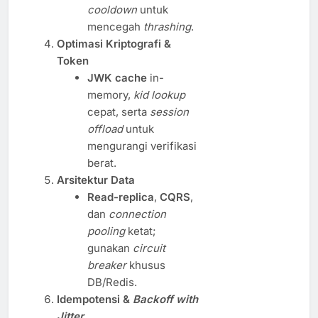
cooldown
untuk
mencegah
thrashing
.
Optimasi Kriptografi &
Token
JWK cache
in-
memory,
kid lookup
cepat, serta
session
offload
untuk
mengurangi verifikasi
berat.
Arsitektur Data
Read-replica
,
CQRS
,
dan
connection
pooling
ketat;
gunakan
circuit
breaker
khusus
DB/Redis.
Idempotensi &
Backoff with
Jitter