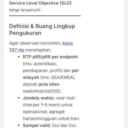
Service Level Objective (SLO)
tetap terpenuhi.
Definisi & Ruang Lingkup
Pengukuran
Agar observasi konsisten,
kaya
787 rtp
menetapkan:
RTP p95/p99 per endpoint
(mis. autentikasi,
pembayaran, profil) dan
per
wilayah
(mis. SEA/EMEA),
dipisah
jenis klien
(web/Android/iOS).
Jendela waktu
:
near real-
time
per 1–5 menit untuk
operasional; agregat
harian/mingguan untuk tren.
Sampel valid
: 2xx dan 5xx