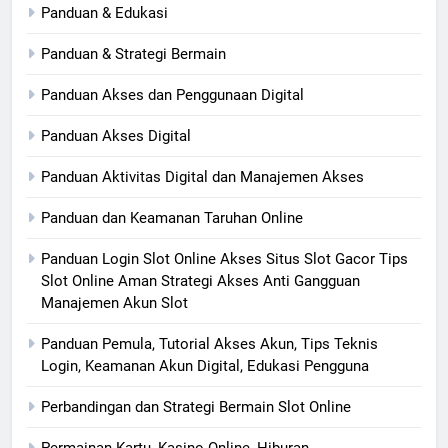
Panduan & Edukasi
Panduan & Strategi Bermain
Panduan Akses dan Penggunaan Digital
Panduan Akses Digital
Panduan Aktivitas Digital dan Manajemen Akses
Panduan dan Keamanan Taruhan Online
Panduan Login Slot Online Akses Situs Slot Gacor Tips
Slot Online Aman Strategi Akses Anti Gangguan
Manajemen Akun Slot
Panduan Pemula, Tutorial Akses Akun, Tips Teknis
Login, Keamanan Akun Digital, Edukasi Pengguna
Perbandingan dan Strategi Bermain Slot Online
Permainan Kartu, Kasino Online, Hiburan