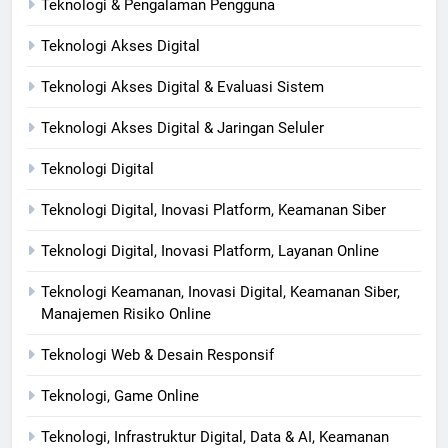
Teknologi & Pengalaman Pengguna
Teknologi Akses Digital
Teknologi Akses Digital & Evaluasi Sistem
Teknologi Akses Digital & Jaringan Seluler
Teknologi Digital
Teknologi Digital, Inovasi Platform, Keamanan Siber
Teknologi Digital, Inovasi Platform, Layanan Online
Teknologi Keamanan, Inovasi Digital, Keamanan Siber,
Manajemen Risiko Online
Teknologi Web & Desain Responsif
Teknologi, Game Online
Teknologi, Infrastruktur Digital, Data & AI, Keamanan