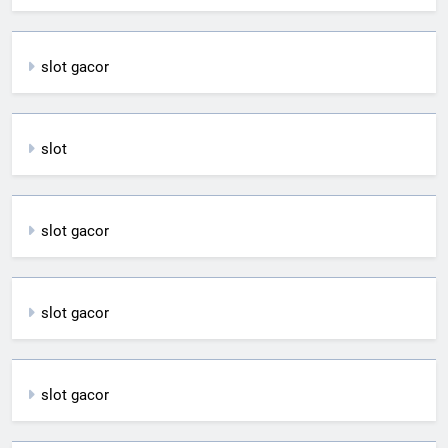
slot gacor
slot
slot gacor
slot gacor
slot gacor