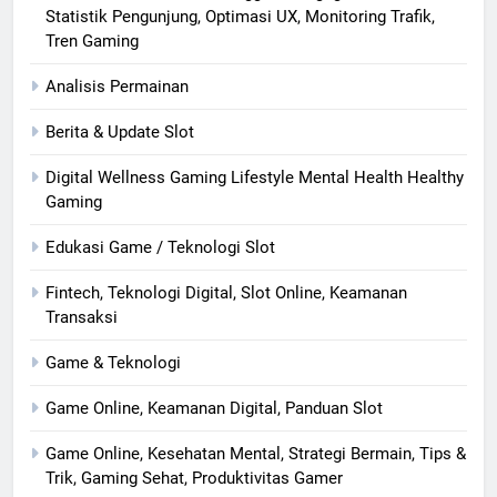
Statistik Pengunjung, Optimasi UX, Monitoring Trafik,
Tren Gaming
Analisis Permainan
Berita & Update Slot
Digital Wellness Gaming Lifestyle Mental Health Healthy
Gaming
Edukasi Game / Teknologi Slot
Fintech, Teknologi Digital, Slot Online, Keamanan
Transaksi
Game & Teknologi
Game Online, Keamanan Digital, Panduan Slot
Game Online, Kesehatan Mental, Strategi Bermain, Tips &
Trik, Gaming Sehat, Produktivitas Gamer