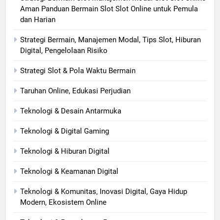
Aman Panduan Bermain Slot Slot Online untuk Pemula
dan Harian
Strategi Bermain, Manajemen Modal, Tips Slot, Hiburan
Digital, Pengelolaan Risiko
Strategi Slot & Pola Waktu Bermain
Taruhan Online, Edukasi Perjudian
Teknologi & Desain Antarmuka
Teknologi & Digital Gaming
Teknologi & Hiburan Digital
Teknologi & Keamanan Digital
Teknologi & Komunitas, Inovasi Digital, Gaya Hidup
Modern, Ekosistem Online