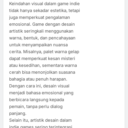
Keindahan visual dalam game indie
tidak hanya sekadar estetika, tetapi
juga memperkuat pengalaman
emosional. Game dengan desain
artistik seringkali menggunakan
warna, bentuk, dan pencahayaan
untuk menyampaikan nuansa
cerita. Misalnya, palet warna gelap
dapat memperkuat kesan misteri
atau kesedihan, sementara warna
cerah bisa menonjolkan suasana
bahagia atau penuh harapan.
Dengan cara ini, desain visual
menjadi bahasa emosional yang
berbicara langsung kepada
pemain, tanpa perlu dialog
panjang.
Selain itu, artistik desain dalam
indie games sering terintegrasi