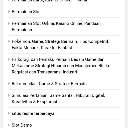
Permainan Slot
Permainan Slot Online, Kasino Online, Panduan
Permainan
Pokémon, Game, Strategi Bermain, Tips Kompetitif,
Fakta Menarik, Karakter Fantasi
Psikologi dan Perilaku Pemain Desain Game dan
Mekanisme Strategi Hiburan dan Manajemen Risiko
Regulasi dan Transparansi Industri
Rekomendasi Game & Strategi Bermain
Simulasi Pertanian, Game Santai, Hiburan Digital,
Kreativitas & Eksplorasi
situs resmi terpercaya
Slot Demo