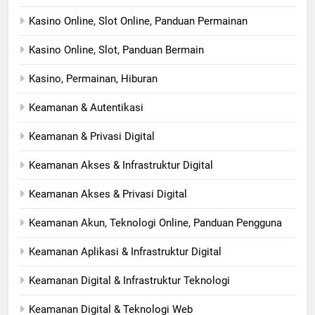
Kasino Online, Slot Online, Panduan Permainan
Kasino Online, Slot, Panduan Bermain
Kasino, Permainan, Hiburan
Keamanan & Autentikasi
Keamanan & Privasi Digital
Keamanan Akses & Infrastruktur Digital
Keamanan Akses & Privasi Digital
Keamanan Akun, Teknologi Online, Panduan Pengguna
Keamanan Aplikasi & Infrastruktur Digital
Keamanan Digital & Infrastruktur Teknologi
Keamanan Digital & Teknologi Web