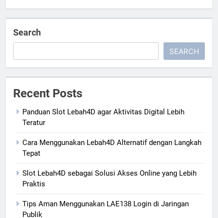
Search
SEARCH
Recent Posts
Panduan Slot Lebah4D agar Aktivitas Digital Lebih
Teratur
Cara Menggunakan Lebah4D Alternatif dengan Langkah
Tepat
Slot Lebah4D sebagai Solusi Akses Online yang Lebih
Praktis
Tips Aman Menggunakan LAE138 Login di Jaringan
Publik