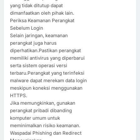
yang tidak ditutup dapat
dimanfaatkan oleh pihak lain.
Periksa Keamanan Perangkat
Sebelum Login
Selain jaringan, keamanan
perangkat juga harus
diperhatikan.Pastikan perangkat
memiliki antivirus yang diperbarui
serta sistem operasi versi
terbaru.Perangkat yang terinfeksi
malware dapat merekam data login
meskipun koneksi menggunakan
HTTPS.
Jika memungkinkan, gunakan
perangkat pribadi dibanding
komputer umum untuk
meminimalkan risiko keamanan.
Waspadai Phishing dan Redirect