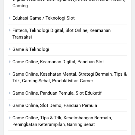
Gaming
Edukasi Game / Teknologi Slot
Fintech, Teknologi Digital, Slot Online, Keamanan
Transaksi
Game & Teknologi
Game Online, Keamanan Digital, Panduan Slot
Game Online, Kesehatan Mental, Strategi Bermain, Tips &
Trik, Gaming Sehat, Produktivitas Gamer
Game Online, Panduan Pemula, Slot Edukatif
Game Online, Slot Demo, Panduan Pemula
Game Online, Tips & Trik, Keseimbangan Bermain,
Peningkatan Keterampilan, Gaming Sehat