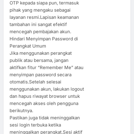
OTP kepada siapa pun, termasuk
pihak yang mengaku sebagai
layanan resmi.Lapisan keamanan
tambahan ini sangat efektif
mencegah pembajakan akun.
Hindari Menyimpan Password di
Perangkat Umum
Jika menggunakan perangkat
publik atau bersama, jangan
aktifkan fitur “Remember Me” atau
menyimpan password secara
otomatis.Setelah selesai
menggunakan akun, lakukan logout
dan hapus riwayat browser untuk
mencegah akses oleh pengguna
berikutnya.
Pastikan juga tidak meninggalkan
sesi login terbuka ketika
meninggalkan perangkat.Sesi aktif