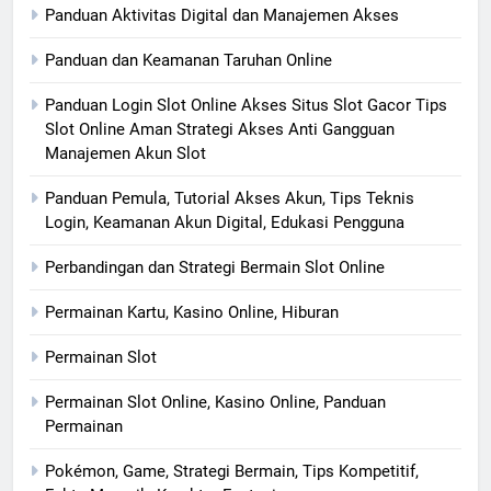
Panduan Aktivitas Digital dan Manajemen Akses
Panduan dan Keamanan Taruhan Online
Panduan Login Slot Online Akses Situs Slot Gacor Tips
Slot Online Aman Strategi Akses Anti Gangguan
Manajemen Akun Slot
Panduan Pemula, Tutorial Akses Akun, Tips Teknis
Login, Keamanan Akun Digital, Edukasi Pengguna
Perbandingan dan Strategi Bermain Slot Online
Permainan Kartu, Kasino Online, Hiburan
Permainan Slot
Permainan Slot Online, Kasino Online, Panduan
Permainan
Pokémon, Game, Strategi Bermain, Tips Kompetitif,