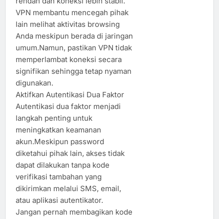
rendah dan koneksi lebih stabil.
VPN membantu mencegah pihak
lain melihat aktivitas browsing
Anda meskipun berada di jaringan
umum.Namun, pastikan VPN tidak
memperlambat koneksi secara
signifikan sehingga tetap nyaman
digunakan.
Aktifkan Autentikasi Dua Faktor
Autentikasi dua faktor menjadi
langkah penting untuk
meningkatkan keamanan
akun.Meskipun password
diketahui pihak lain, akses tidak
dapat dilakukan tanpa kode
verifikasi tambahan yang
dikirimkan melalui SMS, email,
atau aplikasi autentikator.
Jangan pernah membagikan kode