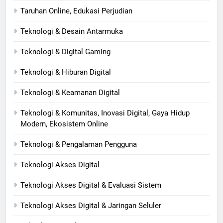
Taruhan Online, Edukasi Perjudian
Teknologi & Desain Antarmuka
Teknologi & Digital Gaming
Teknologi & Hiburan Digital
Teknologi & Keamanan Digital
Teknologi & Komunitas, Inovasi Digital, Gaya Hidup
Modern, Ekosistem Online
Teknologi & Pengalaman Pengguna
Teknologi Akses Digital
Teknologi Akses Digital & Evaluasi Sistem
Teknologi Akses Digital & Jaringan Seluler