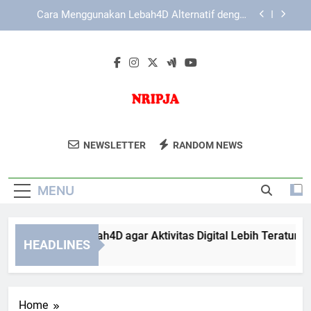
Skip
Slot Lebah4D sebagai Solusi Akses Online yang
to
Lebih Praktis
content
Tips Aman Menggunakan LAE138 Login di
Jaringan Publik
Panduan Slot Lebah4D agar Aktivitas Digital Lebih
Teratur
Cara Menggunakan Lebah4D Alternatif dengan
Langkah Tepat
NRIPJA
NRIPJA Menyediakan Solusi
Slot Lebah4D sebagai Solusi Akses Online yang
NEWSLETTER
RANDOM NEWS
Lebih Praktis
Pengembangan Jaringan Dan
Tips Aman Menggunakan LAE138 Login di
Infrastruktur Yang Andal Untuk Bisnis
Jaringan Publik
MENU
Anda.
nduan Slot Lebah4D agar Aktivitas Digital Lebih Teratur
HEADLINES
Months Ago
Home