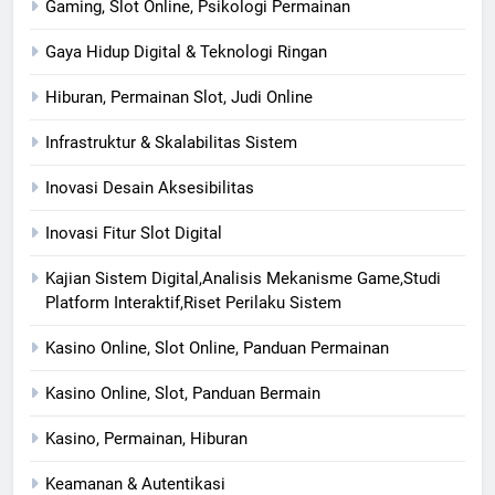
Gaming, Slot Online, Psikologi Permainan
Gaya Hidup Digital & Teknologi Ringan
Hiburan, Permainan Slot, Judi Online
Infrastruktur & Skalabilitas Sistem
Inovasi Desain Aksesibilitas
Inovasi Fitur Slot Digital
Kajian Sistem Digital,Analisis Mekanisme Game,Studi
Platform Interaktif,Riset Perilaku Sistem
Kasino Online, Slot Online, Panduan Permainan
Kasino Online, Slot, Panduan Bermain
Kasino, Permainan, Hiburan
Keamanan & Autentikasi