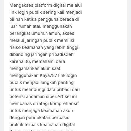
Mengakses platform digital melalui
link login publik sering kali menjadi
pilihan ketika pengguna berada di
luar rumah atau menggunakan
perangkat umum.Namun, akses
melalui jaringan publik memiliki
risiko keamanan yang lebih tinggi
dibanding jaringan pribadi.Oleh
karena itu, memahami cara
mengamankan akun saat
menggunakan Kaya787 link login
publik menjadi langkah penting
untuk melindungi data pribadi dari
potensi ancaman siber.Artikel ini
membahas strategi komprehensif
untuk menjaga keamanan akun
dengan pendekatan berbasis
praktik terbaik keamanan digital