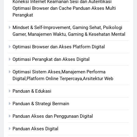
Koneksi Internet Keamanan Sesi dan Autentikasi
Optimasi Browser dan Cache Panduan Akses Multi
Perangkat
Mindset & Self-Improvement, Gaming Sehat, Psikologi
Gamer, Manajemen Waktu, Gaming & Kesehatan Mental
Optimasi Browser dan Akses Platform Digital
Optimasi Perangkat dan Akses Digital
Optimasi Sistem Akses,Manajemen Performa
Digital,Platform Online Terpercaya,Arsitektur Web
Panduan & Edukasi
Panduan & Strategi Bermain
Panduan Akses dan Penggunaan Digital
Panduan Akses Digital