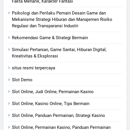
Fakta Menarik, Karakter Fantasi
Psikologi dan Perilaku Pemain Desain Game dan
Mekanisme Strategi Hiburan dan Manajemen Risiko
Regulasi dan Transparansi Industri
Rekomendasi Game & Strategi Bermain
Simulasi Pertanian, Game Santai, Hiburan Digital,
Kreativitas & Eksplorasi
situs resmi terpercaya
Slot Demo
Slot Online, Judi Online, Permainan Kasino
Slot Online, Kasino Online, Tips Bermain
Slot Online, Panduan Permainan, Strategi Kasino
Slot Online, Permainan Kasino, Panduan Permainan