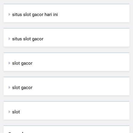
situs slot gacor hari ini
situs slot gacor
slot gacor
slot gacor
slot