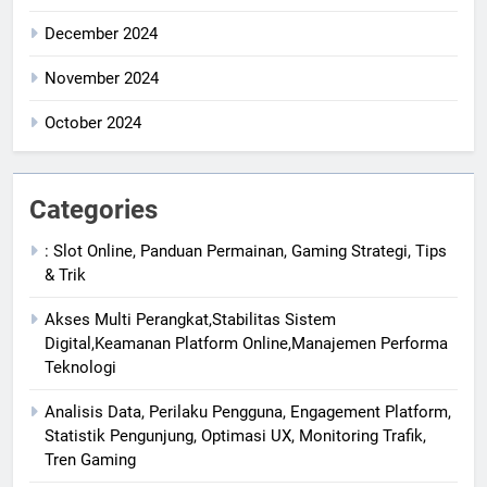
December 2024
November 2024
October 2024
Categories
: Slot Online, Panduan Permainan, Gaming Strategi, Tips
& Trik
Akses Multi Perangkat,Stabilitas Sistem
Digital,Keamanan Platform Online,Manajemen Performa
Teknologi
Analisis Data, Perilaku Pengguna, Engagement Platform,
Statistik Pengunjung, Optimasi UX, Monitoring Trafik,
Tren Gaming