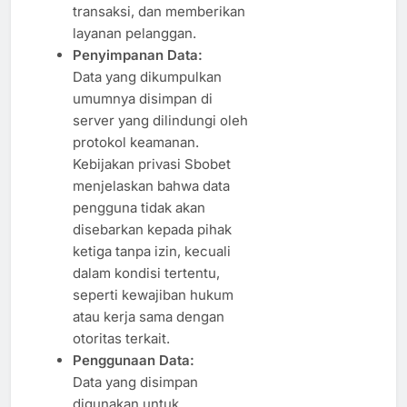
transaksi, dan memberikan
layanan pelanggan.
Penyimpanan Data:
Data yang dikumpulkan
umumnya disimpan di
server yang dilindungi oleh
protokol keamanan.
Kebijakan privasi Sbobet
menjelaskan bahwa data
pengguna tidak akan
disebarkan kepada pihak
ketiga tanpa izin, kecuali
dalam kondisi tertentu,
seperti kewajiban hukum
atau kerja sama dengan
otoritas terkait.
Penggunaan Data:
Data yang disimpan
digunakan untuk