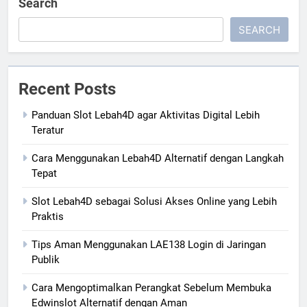
Search
SEARCH
Recent Posts
Panduan Slot Lebah4D agar Aktivitas Digital Lebih
Teratur
Cara Menggunakan Lebah4D Alternatif dengan Langkah
Tepat
Slot Lebah4D sebagai Solusi Akses Online yang Lebih
Praktis
Tips Aman Menggunakan LAE138 Login di Jaringan
Publik
Cara Mengoptimalkan Perangkat Sebelum Membuka
Edwinslot Alternatif dengan Aman