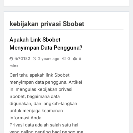
kebijakan privasi Sbobet
Apakah Link Sbobet
Menyimpan Data Pengguna?
fb70182
2 years ago
0
6
mins
Cari tahu apakah link Sbobet
menyimpan data pengguna. Artikel
ini mengulas kebijakan privasi
Sbobet, bagaimana data
digunakan, dan langkah-langkah
untuk menjaga keamanan
informasi Anda.
Privasi data adalah salah satu hal
yang paling penting bagi pengguna