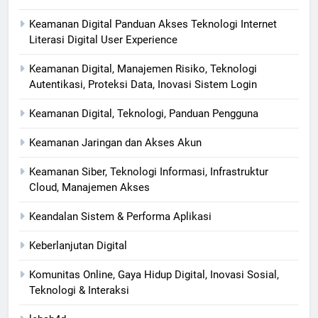
Keamanan Digital Panduan Akses Teknologi Internet
Literasi Digital User Experience
Keamanan Digital, Manajemen Risiko, Teknologi
Autentikasi, Proteksi Data, Inovasi Sistem Login
Keamanan Digital, Teknologi, Panduan Pengguna
Keamanan Jaringan dan Akses Akun
Keamanan Siber, Teknologi Informasi, Infrastruktur
Cloud, Manajemen Akses
Keandalan Sistem & Performa Aplikasi
Keberlanjutan Digital
Komunitas Online, Gaya Hidup Digital, Inovasi Sosial,
Teknologi & Interaksi