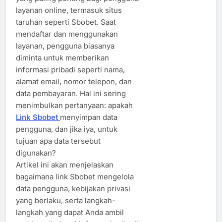
layanan online, termasuk situs
taruhan seperti Sbobet. Saat
mendaftar dan menggunakan
layanan, pengguna biasanya
diminta untuk memberikan
informasi pribadi seperti nama,
alamat email, nomor telepon, dan
data pembayaran. Hal ini sering
menimbulkan pertanyaan: apakah
Link Sbobet
menyimpan data
pengguna, dan jika iya, untuk
tujuan apa data tersebut
digunakan?
Artikel ini akan menjelaskan
bagaimana link Sbobet mengelola
data pengguna, kebijakan privasi
yang berlaku, serta langkah-
langkah yang dapat Anda ambil