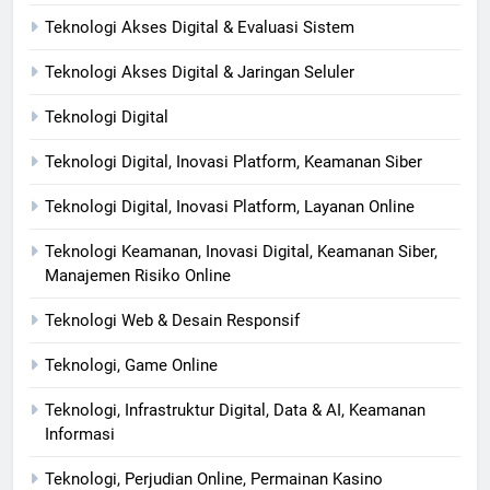
Teknologi Akses Digital & Evaluasi Sistem
Teknologi Akses Digital & Jaringan Seluler
Teknologi Digital
Teknologi Digital, Inovasi Platform, Keamanan Siber
Teknologi Digital, Inovasi Platform, Layanan Online
Teknologi Keamanan, Inovasi Digital, Keamanan Siber,
Manajemen Risiko Online
Teknologi Web & Desain Responsif
Teknologi, Game Online
Teknologi, Infrastruktur Digital, Data & AI, Keamanan
Informasi
Teknologi, Perjudian Online, Permainan Kasino