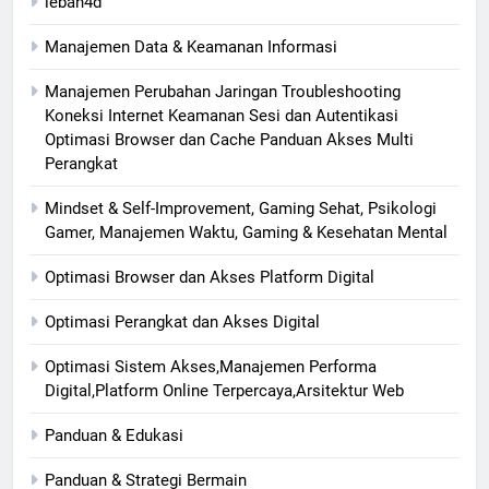
lebah4d
Manajemen Data & Keamanan Informasi
Manajemen Perubahan Jaringan Troubleshooting
Koneksi Internet Keamanan Sesi dan Autentikasi
Optimasi Browser dan Cache Panduan Akses Multi
Perangkat
Mindset & Self-Improvement, Gaming Sehat, Psikologi
Gamer, Manajemen Waktu, Gaming & Kesehatan Mental
Optimasi Browser dan Akses Platform Digital
Optimasi Perangkat dan Akses Digital
Optimasi Sistem Akses,Manajemen Performa
Digital,Platform Online Terpercaya,Arsitektur Web
Panduan & Edukasi
Panduan & Strategi Bermain