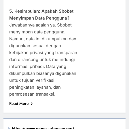
5. Kesimpulan: Apakah Sbobet
Menyimpan Data Pengguna?
Jawabannya adalah ya, Sbobet
menyimpan data pengguna.
Namun, data ini dikumpulkan dan
digunakan sesuai dengan
kebijakan privasi yang transparan
dan dirancang untuk melindungi
informasi pribadi. Data yang
dikumpulkan biasanya digunakan
untuk tujuan verifikasi,
peningkatan layanan, dan
pemrosesan transaksi.
Read More
https://www.macc-artspace.org/