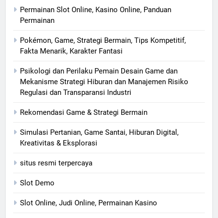
Permainan Slot Online, Kasino Online, Panduan
Permainan
Pokémon, Game, Strategi Bermain, Tips Kompetitif,
Fakta Menarik, Karakter Fantasi
Psikologi dan Perilaku Pemain Desain Game dan
Mekanisme Strategi Hiburan dan Manajemen Risiko
Regulasi dan Transparansi Industri
Rekomendasi Game & Strategi Bermain
Simulasi Pertanian, Game Santai, Hiburan Digital,
Kreativitas & Eksplorasi
situs resmi terpercaya
Slot Demo
Slot Online, Judi Online, Permainan Kasino