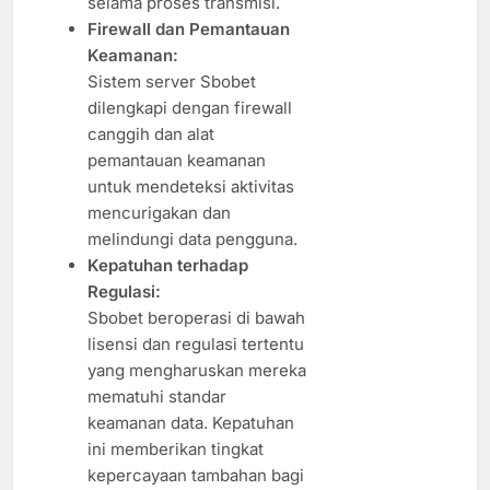
selama proses transmisi.
Firewall dan Pemantauan
Keamanan:
Sistem server Sbobet
dilengkapi dengan firewall
canggih dan alat
pemantauan keamanan
untuk mendeteksi aktivitas
mencurigakan dan
melindungi data pengguna.
Kepatuhan terhadap
Regulasi:
Sbobet beroperasi di bawah
lisensi dan regulasi tertentu
yang mengharuskan mereka
mematuhi standar
keamanan data. Kepatuhan
ini memberikan tingkat
kepercayaan tambahan bagi