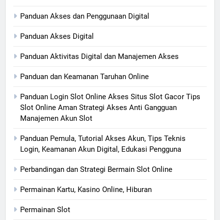
Panduan Akses dan Penggunaan Digital
Panduan Akses Digital
Panduan Aktivitas Digital dan Manajemen Akses
Panduan dan Keamanan Taruhan Online
Panduan Login Slot Online Akses Situs Slot Gacor Tips
Slot Online Aman Strategi Akses Anti Gangguan
Manajemen Akun Slot
Panduan Pemula, Tutorial Akses Akun, Tips Teknis
Login, Keamanan Akun Digital, Edukasi Pengguna
Perbandingan dan Strategi Bermain Slot Online
Permainan Kartu, Kasino Online, Hiburan
Permainan Slot