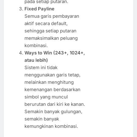
pada setiap putaran.
Fixed Payline
Semua garis pembayaran
aktif secara default,
sehingga setiap putaran
memaksimalkan peluang
kombinasi.
Ways to Win (243+, 1024+,
atau lebih)
Sistem ini tidak
menggunakan garis tetap,
melainkan menghitung
kemenangan berdasarkan
simbol yang muncul
berurutan dari kiri ke kanan.
Semakin banyak gulungan,
semakin banyak
kemungkinan kombinasi.