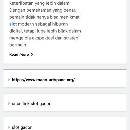
keterlibatan yang lebih dalam.
Dengan pemahaman yang benar,
pemain tidak hanya bisa menikmati
slot
modern sebagai hiburan
digital, tetapi juga lebih bijak dalam
mengelola ekspektasi dan strategi
bermain.
Read More
https://www.macc-artspace.org/
situs link slot gacor
slot gacor