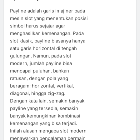
Payline adalah garis imajiner pada
mesin slot yang menentukan posisi
simbol harus sejajar agar
menghasilkan kemenangan. Pada
slot klasik, payline biasanya hanya
satu garis horizontal di tengah
gulungan. Namun, pada slot
modern, jumlah payline bisa
mencapai puluhan, bahkan
ratusan, dengan pola yang
beragam: horizontal, vertikal,
diagonal, hingga zig-zag.
Dengan kata lain, semakin banyak
payline yang tersedia, semakin
banyak kemungkinan kombinasi
kemenangan yang bisa terjadi.
Inilah alasan mengapa slot modern
menawarkan pengalaman bermain