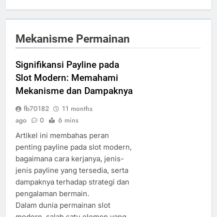
Mekanisme Permainan
Signifikansi Payline pada
Slot Modern: Memahami
Mekanisme dan Dampaknya
fb70182
11 months
ago
0
6 mins
Artikel ini membahas peran
penting payline pada slot modern,
bagaimana cara kerjanya, jenis-
jenis payline yang tersedia, serta
dampaknya terhadap strategi dan
pengalaman bermain.
Dalam dunia permainan slot
modern, salah satu elemen yang