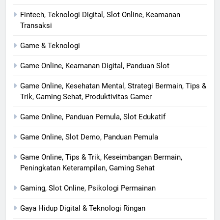
Fintech, Teknologi Digital, Slot Online, Keamanan
Transaksi
Game & Teknologi
Game Online, Keamanan Digital, Panduan Slot
Game Online, Kesehatan Mental, Strategi Bermain, Tips &
Trik, Gaming Sehat, Produktivitas Gamer
Game Online, Panduan Pemula, Slot Edukatif
Game Online, Slot Demo, Panduan Pemula
Game Online, Tips & Trik, Keseimbangan Bermain,
Peningkatan Keterampilan, Gaming Sehat
Gaming, Slot Online, Psikologi Permainan
Gaya Hidup Digital & Teknologi Ringan