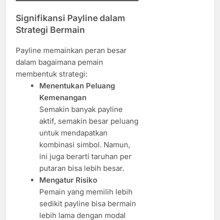
Signifikansi Payline dalam
Strategi Bermain
Payline memainkan peran besar
dalam bagaimana pemain
membentuk strategi:
Menentukan Peluang
Kemenangan
Semakin banyak payline
aktif, semakin besar peluang
untuk mendapatkan
kombinasi simbol. Namun,
ini juga berarti taruhan per
putaran bisa lebih besar.
Mengatur Risiko
Pemain yang memilih lebih
sedikit payline bisa bermain
lebih lama dengan modal