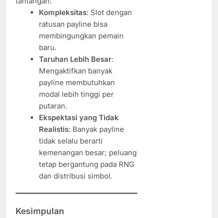
tantangan:
Kompleksitas
: Slot dengan
ratusan payline bisa
membingungkan pemain
baru.
Taruhan Lebih Besar
:
Mengaktifkan banyak
payline membutuhkan
modal lebih tinggi per
putaran.
Ekspektasi yang Tidak
Realistis
: Banyak payline
tidak selalu berarti
kemenangan besar; peluang
tetap bergantung pada RNG
dan distribusi simbol.
Kesimpulan