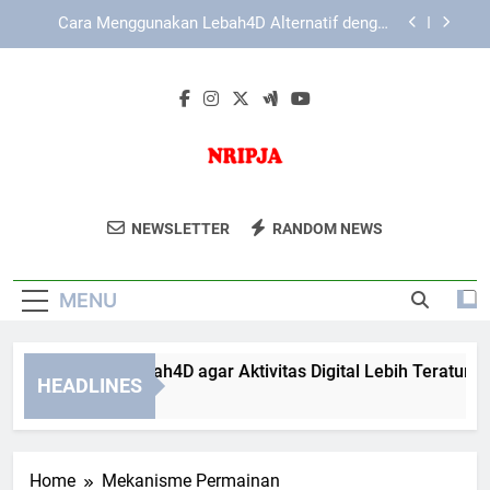
Skip
Slot Lebah4D sebagai Solusi Akses Online yang
to
Lebih Praktis
content
Tips Aman Menggunakan LAE138 Login di
Jaringan Publik
Panduan Slot Lebah4D agar Aktivitas Digital Lebih
Teratur
Cara Menggunakan Lebah4D Alternatif dengan
Langkah Tepat
NRIPJA
NRIPJA Menyediakan Solusi
Slot Lebah4D sebagai Solusi Akses Online yang
NEWSLETTER
RANDOM NEWS
Lebih Praktis
Pengembangan Jaringan Dan
Tips Aman Menggunakan LAE138 Login di
Infrastruktur Yang Andal Untuk Bisnis
Jaringan Publik
MENU
Anda.
nduan Slot Lebah4D agar Aktivitas Digital Lebih Teratur
HEADLINES
Months Ago
Home
Mekanisme Permainan