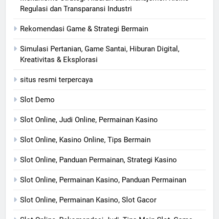
Regulasi dan Transparansi Industri
Rekomendasi Game & Strategi Bermain
Simulasi Pertanian, Game Santai, Hiburan Digital,
Kreativitas & Eksplorasi
situs resmi terpercaya
Slot Demo
Slot Online, Judi Online, Permainan Kasino
Slot Online, Kasino Online, Tips Bermain
Slot Online, Panduan Permainan, Strategi Kasino
Slot Online, Permainan Kasino, Panduan Permainan
Slot Online, Permainan Kasino, Slot Gacor