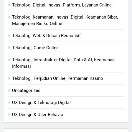
Teknologi Digital, Inovasi Platform, Layanan Online
Teknologi Keamanan, Inovasi Digital, Keamanan Siber,
Manajemen Risiko Online
Teknologi Web & Desain Responsif
Teknologi, Game Online
Teknologi, Infrastruktur Digital, Data & AI, Keamanan
Informasi
Teknologi, Perjudian Online, Permainan Kasino
Uncategorized
UX Design & Teknologi Digital
UX Design & User Behavior