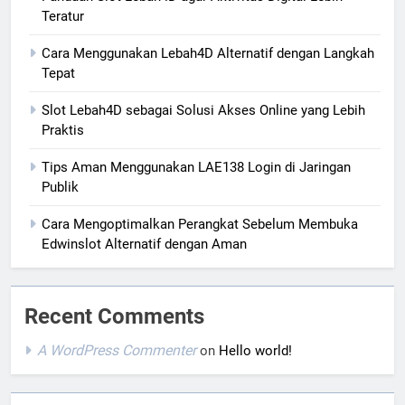
Teratur
Cara Menggunakan Lebah4D Alternatif dengan Langkah
Tepat
Slot Lebah4D sebagai Solusi Akses Online yang Lebih
Praktis
Tips Aman Menggunakan LAE138 Login di Jaringan
Publik
Cara Mengoptimalkan Perangkat Sebelum Membuka
Edwinslot Alternatif dengan Aman
Recent Comments
A WordPress Commenter
on
Hello world!