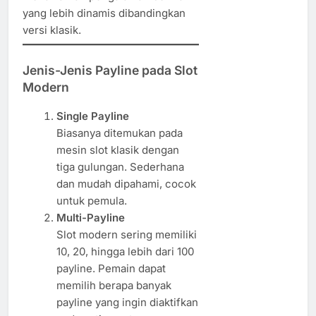
yang lebih dinamis dibandingkan
versi klasik.
Jenis-Jenis Payline pada Slot
Modern
Single Payline
Biasanya ditemukan pada
mesin slot klasik dengan
tiga gulungan. Sederhana
dan mudah dipahami, cocok
untuk pemula.
Multi-Payline
Slot modern sering memiliki
10, 20, hingga lebih dari 100
payline. Pemain dapat
memilih berapa banyak
payline yang ingin diaktifkan