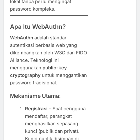
lokal tanpa perlu mengingat
password kompleks.
Apa Itu WebAuthn?
WebAuthn
adalah standar
autentikasi berbasis web yang
dikembangkan oleh W3C dan FIDO
Alliance. Teknologi ini
menggunakan
public-key
cryptography
untuk menggantikan
password tradisional.
Mekanisme Utama:
Registrasi
– Saat pengguna
mendaftar, perangkat
menghasilkan sepasang
kunci (publik dan privat).
Kunci publik disimpan di