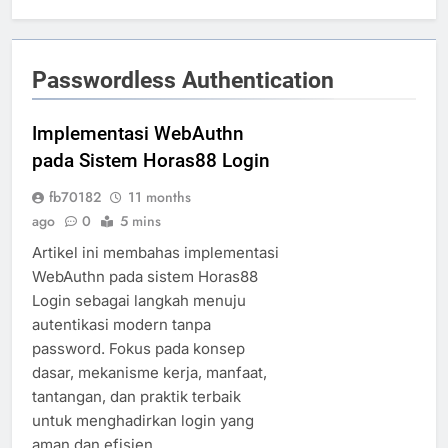
Passwordless Authentication
Implementasi WebAuthn
pada Sistem Horas88 Login
fb70182
11 months
ago
0
5 mins
Artikel ini membahas implementasi
WebAuthn pada sistem Horas88
Login sebagai langkah menuju
autentikasi modern tanpa
password. Fokus pada konsep
dasar, mekanisme kerja, manfaat,
tantangan, dan praktik terbaik
untuk menghadirkan login yang
aman dan efisien.