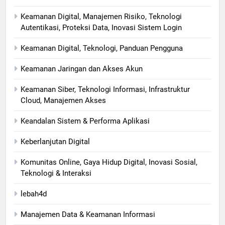
Keamanan Digital, Manajemen Risiko, Teknologi
Autentikasi, Proteksi Data, Inovasi Sistem Login
Keamanan Digital, Teknologi, Panduan Pengguna
Keamanan Jaringan dan Akses Akun
Keamanan Siber, Teknologi Informasi, Infrastruktur
Cloud, Manajemen Akses
Keandalan Sistem & Performa Aplikasi
Keberlanjutan Digital
Komunitas Online, Gaya Hidup Digital, Inovasi Sosial,
Teknologi & Interaksi
lebah4d
Manajemen Data & Keamanan Informasi