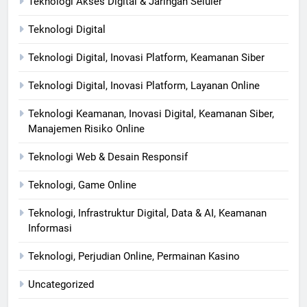
Teknologi Akses Digital & Jaringan Seluler
Teknologi Digital
Teknologi Digital, Inovasi Platform, Keamanan Siber
Teknologi Digital, Inovasi Platform, Layanan Online
Teknologi Keamanan, Inovasi Digital, Keamanan Siber,
Manajemen Risiko Online
Teknologi Web & Desain Responsif
Teknologi, Game Online
Teknologi, Infrastruktur Digital, Data & AI, Keamanan
Informasi
Teknologi, Perjudian Online, Permainan Kasino
Uncategorized