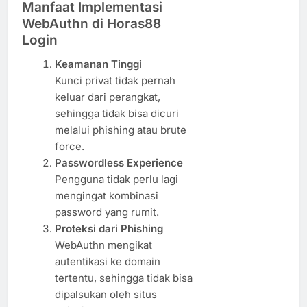
Manfaat Implementasi
WebAuthn di Horas88
Login
Keamanan Tinggi
Kunci privat tidak pernah
keluar dari perangkat,
sehingga tidak bisa dicuri
melalui phishing atau brute
force.
Passwordless Experience
Pengguna tidak perlu lagi
mengingat kombinasi
password yang rumit.
Proteksi dari Phishing
WebAuthn mengikat
autentikasi ke domain
tertentu, sehingga tidak bisa
dipalsukan oleh situs