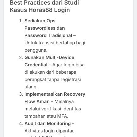
Best Practices dari Studi
Kasus Horas88 Login
Sediakan Opsi
Passwordless dan
Password Tradisional
–
Untuk transisi bertahap bagi
pengguna.
Gunakan Multi-Device
Credential
– Agar login bisa
dilakukan dari beberapa
perangkat tanpa registrasi
ulang.
Implementasikan Recovery
Flow Aman
– Misalnya
melalui verifikasi identitas
tambahan atau MFA.
Audit dan Monitoring
–
Aktivitas login dipantau