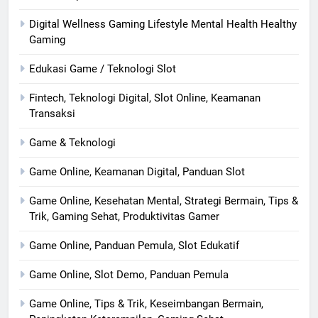
Digital Wellness Gaming Lifestyle Mental Health Healthy
Gaming
Edukasi Game / Teknologi Slot
Fintech, Teknologi Digital, Slot Online, Keamanan
Transaksi
Game & Teknologi
Game Online, Keamanan Digital, Panduan Slot
Game Online, Kesehatan Mental, Strategi Bermain, Tips &
Trik, Gaming Sehat, Produktivitas Gamer
Game Online, Panduan Pemula, Slot Edukatif
Game Online, Slot Demo, Panduan Pemula
Game Online, Tips & Trik, Keseimbangan Bermain,