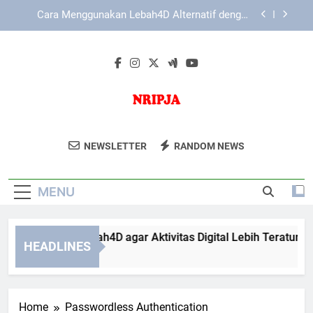
Skip
Slot Lebah4D sebagai Solusi Akses Online yang
to
Lebih Praktis
content
Tips Aman Menggunakan LAE138 Login di
Jaringan Publik
Panduan Slot Lebah4D agar Aktivitas Digital Lebih
Teratur
Cara Menggunakan Lebah4D Alternatif dengan
Langkah Tepat
NRIPJA
NRIPJA Menyediakan Solusi
Slot Lebah4D sebagai Solusi Akses Online yang
NEWSLETTER
RANDOM NEWS
Lebih Praktis
Pengembangan Jaringan Dan
Tips Aman Menggunakan LAE138 Login di
Infrastruktur Yang Andal Untuk Bisnis
Jaringan Publik
MENU
Anda.
nduan Slot Lebah4D agar Aktivitas Digital Lebih Teratur
HEADLINES
Months Ago
Home
Passwordless Authentication