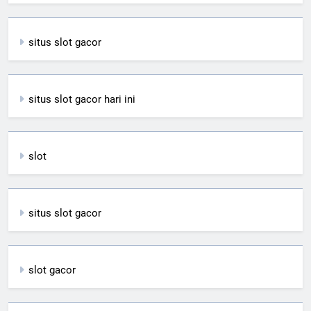
situs slot gacor
situs slot gacor hari ini
slot
situs slot gacor
slot gacor