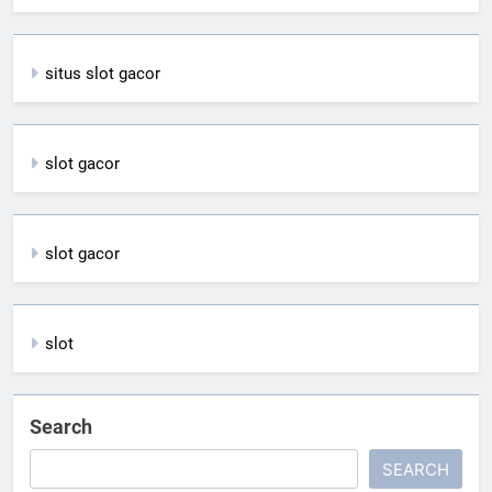
situs slot gacor
slot gacor
slot gacor
slot
Search
SEARCH