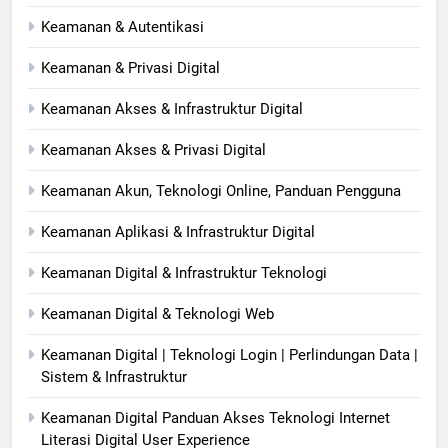
Keamanan & Autentikasi
Keamanan & Privasi Digital
Keamanan Akses & Infrastruktur Digital
Keamanan Akses & Privasi Digital
Keamanan Akun, Teknologi Online, Panduan Pengguna
Keamanan Aplikasi & Infrastruktur Digital
Keamanan Digital & Infrastruktur Teknologi
Keamanan Digital & Teknologi Web
Keamanan Digital | Teknologi Login | Perlindungan Data |
Sistem & Infrastruktur
Keamanan Digital Panduan Akses Teknologi Internet
Literasi Digital User Experience