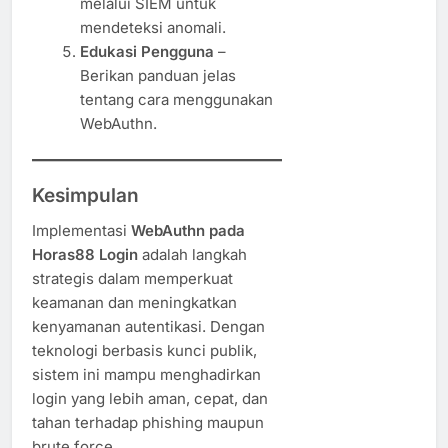
melalui SIEM untuk
mendeteksi anomali.
Edukasi Pengguna
–
Berikan panduan jelas
tentang cara menggunakan
WebAuthn.
Kesimpulan
Implementasi
WebAuthn pada
Horas88 Login
adalah langkah
strategis dalam memperkuat
keamanan dan meningkatkan
kenyamanan autentikasi. Dengan
teknologi berbasis kunci publik,
sistem ini mampu menghadirkan
login yang lebih aman, cepat, dan
tahan terhadap phishing maupun
brute force.