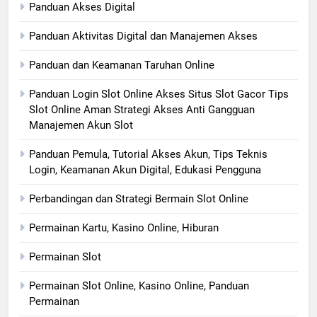
Panduan Akses Digital
Panduan Aktivitas Digital dan Manajemen Akses
Panduan dan Keamanan Taruhan Online
Panduan Login Slot Online Akses Situs Slot Gacor Tips
Slot Online Aman Strategi Akses Anti Gangguan
Manajemen Akun Slot
Panduan Pemula, Tutorial Akses Akun, Tips Teknis
Login, Keamanan Akun Digital, Edukasi Pengguna
Perbandingan dan Strategi Bermain Slot Online
Permainan Kartu, Kasino Online, Hiburan
Permainan Slot
Permainan Slot Online, Kasino Online, Panduan
Permainan