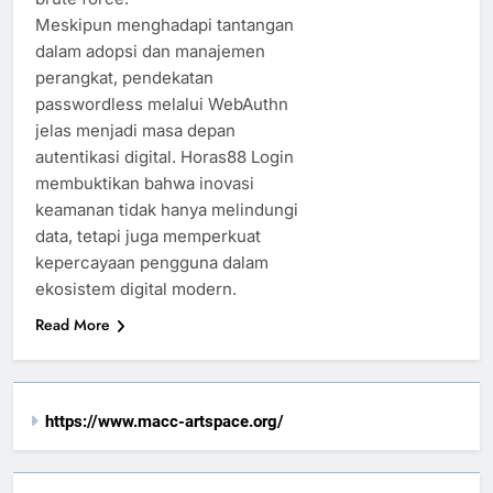
Meskipun menghadapi tantangan
dalam adopsi dan manajemen
perangkat, pendekatan
passwordless melalui WebAuthn
jelas menjadi masa depan
autentikasi digital. Horas88 Login
membuktikan bahwa inovasi
keamanan tidak hanya melindungi
data, tetapi juga memperkuat
kepercayaan pengguna dalam
ekosistem digital modern.
Read More
https://www.macc-artspace.org/