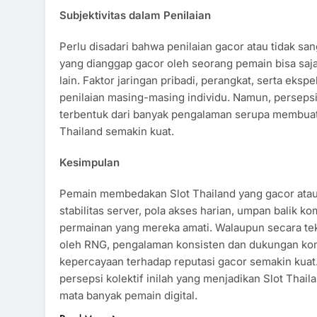
Subjektivitas dalam Penilaian
Perlu disadari bahwa penilaian gacor atau tidak san
yang dianggap gacor oleh seorang pemain bisa saj
lain. Faktor jaringan pribadi, perangkat, serta eks
penilaian masing-masing individu. Namun, persepsi
terbentuk dari banyak pengalaman serupa membuat 
Thailand semakin kuat.
Kesimpulan
Pemain membedakan Slot Thailand yang gacor atau
stabilitas server, pola akses harian, umpan balik ko
permainan yang mereka amati. Walaupun secara tekn
oleh RNG, pengalaman konsisten dan dukungan k
kepercayaan terhadap reputasi gacor semakin kuat.
persepsi kolektif inilah yang menjadikan Slot Thail
mata banyak pemain digital.