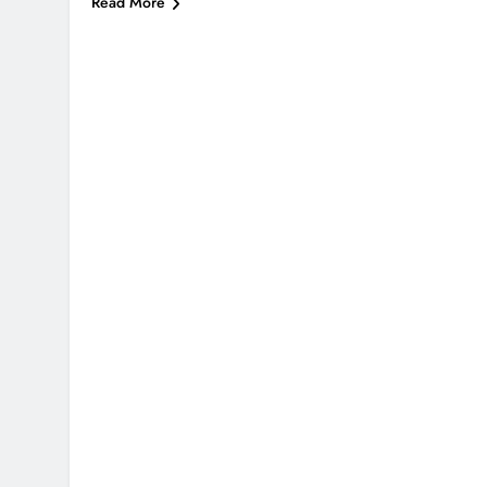
Read More