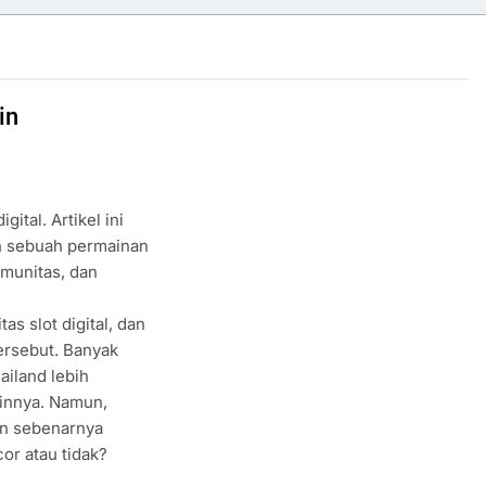
in
ital. Artikel ini
 sebuah permainan
omunitas, dan
s slot digital, dan
tersebut. Banyak
ailand lebih
ainnya. Namun,
in sebenarnya
or atau tidak?