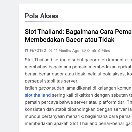
Pola Akses
Slot Thailand: Bagaimana Cara Pema
Membedakan Gacor atau Tidak
Fb70182
11 Months Ago
0
6 Mins
Slot Thailand sering disebut gacor oleh komunitas dig
membahas bagaimana pemain membedakan apakah
benar-benar gacor atau tidak melalui pola akses, k
persepsi stabilitas server.
Istilah
gacor
sudah lama dikenal di kalangan komunita
slot thailand
sering kali dikaitkan dengan sebutan 
pemain percaya bahwa server atau platform dari Th
konsisten dan stabil dibandingkan dengan server l
muncul pertanyaan menarik: bagaimana cara pema
membedakan apakah Slot Thailand benar-benar gac