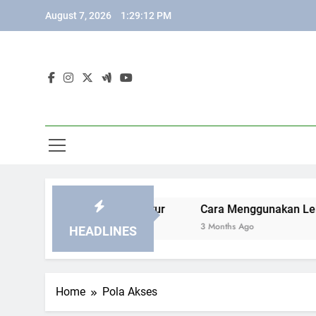
Skip
August 7, 2026
1:29:13 PM
to
content
NR
NRIPJA Me
igital Lebih Teratur
Cara Menggunakan Lebah4D Altern
3 Months Ago
HEADLINES
Home
Pola Akses