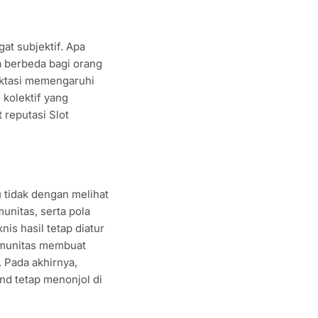
gat subjektif. Apa
a berbeda bagi orang
pektasi memengaruhi
 kolektif yang
reputasi Slot
 tidak dengan melihat
munitas, serta pola
is hasil tetap diatur
omunitas membuat
 Pada akhirnya,
and tetap menonjol di