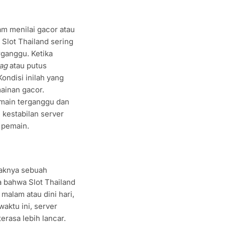
am menilai gacor atau
 Slot Thailand sering
rganggu. Ketika
lag
atau putus
Kondisi inilah yang
ainan gacor.
ermain terganggu dan
 kestabilan server
 pemain.
idaknya sebuah
a bahwa Slot Thailand
 malam atau dini hari,
waktu ini, server
erasa lebih lancar.