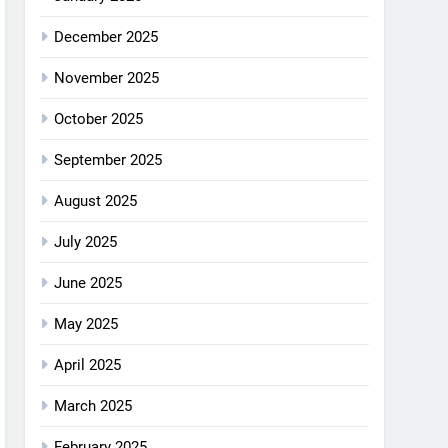
December 2025
November 2025
October 2025
September 2025
August 2025
July 2025
June 2025
May 2025
April 2025
March 2025
February 2025