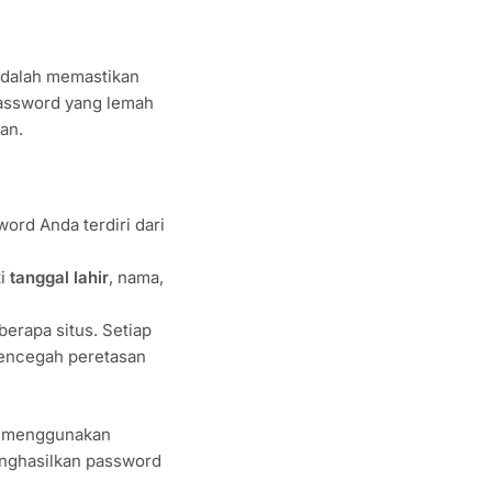
dalah memastikan
Password yang lemah
an.
word Anda terdiri dari
ti
tanggal lahir
, nama,
berapa situs. Setiap
encegah peretasan
a menggunakan
nghasilkan password