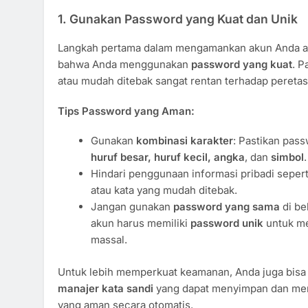
1.
Gunakan Password yang Kuat dan Unik
Langkah pertama dalam mengamankan akun Anda a
bahwa Anda menggunakan
password yang kuat
. 
atau mudah ditebak sangat rentan terhadap peretas
Tips Password yang Aman:
Gunakan
kombinasi karakter
: Pastikan pass
huruf besar, huruf kecil, angka
, dan
simbol
.
Hindari penggunaan informasi pribadi seper
atau kata yang mudah ditebak.
Jangan gunakan
password yang sama
di be
akun harus memiliki
password unik
untuk m
massal.
Untuk lebih memperkuat keamanan, Anda juga bis
manajer kata sandi
yang dapat menyimpan dan me
yang aman secara otomatis.