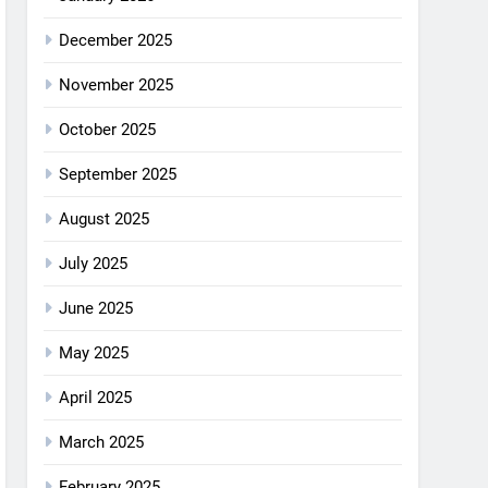
December 2025
November 2025
October 2025
September 2025
August 2025
July 2025
June 2025
May 2025
April 2025
March 2025
February 2025