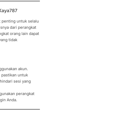
 Kaya787
 penting untuk selalu
snya dari perangkat
gkat orang lain dapat
yang tidak
ggunakan akun.
pastikan untuk
indari sesi yang
gunakan perangkat
ogin Anda.