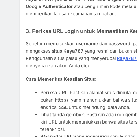
Google Authenticator
atau pengiriman kode melalu
memberikan lapisan keamanan tambahan.
3.
Periksa URL Login untuk Memastikan Kea
Sebelum memasukkan
username
dan
password
, p
mengakses
situs Kaya787
yang resmi dan bukan
s
Penggunaan situs palsu yang menyerupai
kaya787
menyebabkan akun Anda dicuri.
Cara Memeriksa Keaslian Situs:
Periksa URL
: Pastikan alamat situs dimulai
bukan
http://
, yang menunjukkan bahwa sit
enkripsi
SSL
untuk melindungi data Anda.
Lihat tanda gembok
: Pastikan ada ikon
gemb
kiri URL untuk menunjukkan bahwa situs ter
terenkripsi.
Waspadai URL yang mencurigakan
: Hindari