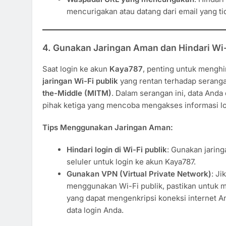
mencurigakan atau datang dari email yang tid
4.
Gunakan Jaringan Aman dan Hindari Wi-
Saat login ke akun
Kaya787
, penting untuk mengh
jaringan Wi-Fi publik
yang rentan terhadap serang
the-Middle (MITM)
. Dalam serangan ini, data Anda
pihak ketiga yang mencoba mengakses informasi lo
Tips Menggunakan Jaringan Aman:
Hindari login di Wi-Fi publik
: Gunakan jaring
seluler untuk login ke akun Kaya787.
Gunakan VPN (Virtual Private Network)
: Ji
menggunakan Wi-Fi publik, pastikan untuk 
yang dapat mengenkripsi koneksi internet A
data login Anda.