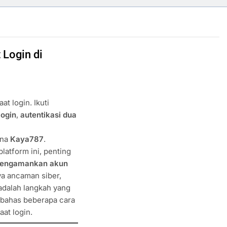
Login di
at login. Ikuti
ogin
,
autentikasi dua
una
Kaya787
.
atform ini, penting
engamankan akun
a ancaman siber,
adalah langkah yang
embahas beberapa cara
at login.