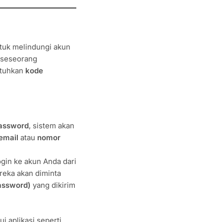
ntuk melindungi akun
a seseorang
tuhkan
kode
assword
, sistem akan
email
atau
nomor
gin ke akun Anda dari
ereka akan diminta
assword)
yang dikirim
i aplikasi seperti