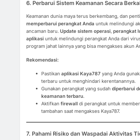
6.
Perbarui Sistem Keamanan Secara Berka
Keamanan dunia maya terus berkembang, dan penti
memperbarui perangkat Anda
untuk melindungi ak
ancaman baru.
Update sistem operasi
,
perangkat l
aplikasi
untuk melindungi perangkat Anda dari virus
program jahat lainnya yang bisa mengakses akun A
Rekomendasi:
Pastikan
aplikasi Kaya787
yang Anda gunaka
terbaru untuk menghindari kerentanannya.
Gunakan perangkat yang sudah
diperbarui 
keamanan terbaru
.
Aktifkan
firewall
di perangkat untuk member
tambahan saat mengakses Kaya787.
7.
Pahami Risiko dan Waspadai Aktivitas T