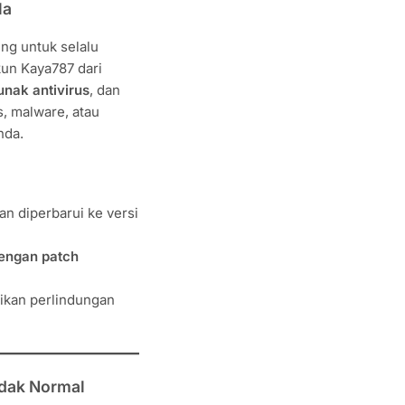
la
ng untuk selalu
un Kaya787 dari
unak antivirus
, dan
, malware, atau
nda.
n diperbarui ke versi
dengan patch
ikan perlindungan
idak Normal