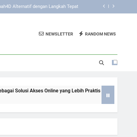
ah4D Alternatif dengan Langkah Tepat
olusi Akses Online yang Lebih Praktis
akan LAE138 Login di Jaringan Publik
NEWSLETTER
RANDOM NEWS
D agar Aktivitas Digital Lebih Teratur
ng Andal Untuk Bisnis Anda.
ah4D Alternatif dengan Langkah Tepat
olusi Akses Online yang Lebih Praktis
akan LAE138 Login di Jaringan Publik
 Akses Online yang Lebih Praktis
Tips Aman Menggunaka
3 Months Ago