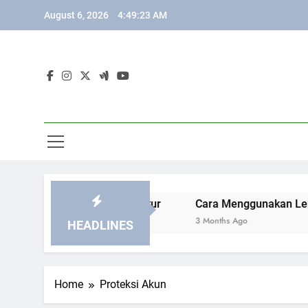
Skip
August 6, 2026
4:49:24 AM
to
content
NR
NRIPJA Me
igital Lebih Teratur
Cara Menggunakan Lebah4D Alterna
3 Months Ago
HEADLINES
Home
Proteksi Akun