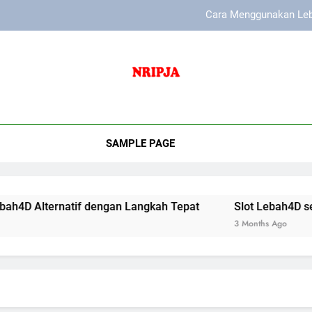
Cara Menggunakan Leb
Slot Lebah4D sebagai S
Tips Aman Menggun
IPJA
Panduan Slot Lebah4
nyediakan Solusi Pengembangan Jaringan Dan Infrastruktur Ya
Cara Menggunakan Leb
SAMPLE PAGE
Slot Lebah4D sebagai S
Tips Aman Menggun
tif dengan Langkah Tepat
Slot Lebah4D sebagai Solusi
3 Months Ago