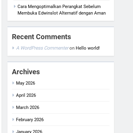
Cara Mengoptimalkan Perangkat Sebelum
Membuka Edwinslot Alternatif dengan Aman
Recent Comments
A WordPress Commenter
on
Hello world!
Archives
May 2026
April 2026
March 2026
February 2026
January 2026