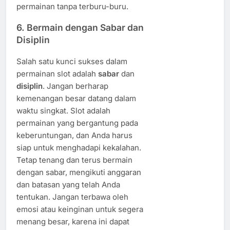
permainan tanpa terburu-buru.
6. Bermain dengan Sabar dan
Disiplin
Salah satu kunci sukses dalam
permainan slot adalah
sabar
dan
disiplin
. Jangan berharap
kemenangan besar datang dalam
waktu singkat. Slot adalah
permainan yang bergantung pada
keberuntungan, dan Anda harus
siap untuk menghadapi kekalahan.
Tetap tenang dan terus bermain
dengan sabar, mengikuti anggaran
dan batasan yang telah Anda
tentukan. Jangan terbawa oleh
emosi atau keinginan untuk segera
menang besar, karena ini dapat