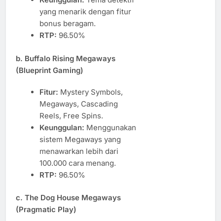
yang menarik dengan fitur
bonus beragam.
RTP:
96.50%
b. Buffalo Rising Megaways
(Blueprint Gaming)
Fitur:
Mystery Symbols,
Megaways, Cascading
Reels, Free Spins.
Keunggulan:
Menggunakan
sistem Megaways yang
menawarkan lebih dari
100.000 cara menang.
RTP:
96.50%
c. The Dog House Megaways
(Pragmatic Play)