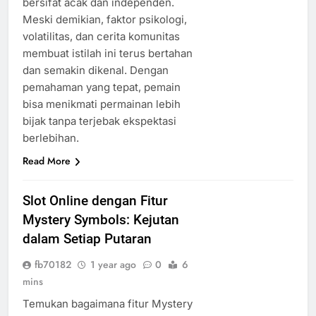
bersifat acak dan independen.
Meski demikian, faktor psikologi,
volatilitas, dan cerita komunitas
membuat istilah ini terus bertahan
dan semakin dikenal. Dengan
pemahaman yang tepat, pemain
bisa menikmati permainan lebih
bijak tanpa terjebak ekspektasi
berlebihan.
Read More
Slot Online dengan Fitur
Mystery Symbols: Kejutan
dalam Setiap Putaran
fb70182
1 year ago
0
6
mins
Temukan bagaimana fitur Mystery