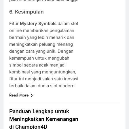
6. Kesimpulan
Fitur
Mystery Symbols
dalam slot
online memberikan pengalaman
bermain yang lebih menarik dan
meningkatkan peluang menang
dengan cara yang unik. Dengan
kemampuan untuk mengubah
simbol secara acak menjadi
kombinasi yang menguntungkan,
fitur ini menjadi salah satu inovasi
terbaik dalam dunia slot modern.
Read More
Panduan Lengkap untuk
Meningkatkan Kemenangan
di Champion4D