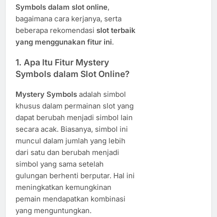
Symbols dalam slot online
,
bagaimana cara kerjanya, serta
beberapa rekomendasi
slot terbaik
yang menggunakan fitur ini
.
1. Apa Itu Fitur Mystery
Symbols dalam Slot Online?
Mystery Symbols
adalah simbol
khusus dalam permainan slot yang
dapat berubah menjadi simbol lain
secara acak. Biasanya, simbol ini
muncul dalam jumlah yang lebih
dari satu dan berubah menjadi
simbol yang sama setelah
gulungan berhenti berputar. Hal ini
meningkatkan kemungkinan
pemain mendapatkan kombinasi
yang menguntungkan.