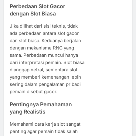
Perbedaan Slot Gacor
dengan Slot Biasa
Jika dilihat dari sisi teknis, tidak
ada perbedaan antara slot gacor
dan slot biasa. Keduanya berjalan
dengan mekanisme RNG yang
sama. Perbedaan muncul hanya
dari interpretasi pemain. Slot biasa
dianggap netral, sementara slot
yang memberi kemenangan lebih
sering dalam pengalaman pribadi
pemain disebut gacor.
Pentingnya Pemahaman
yang Realistis
Memahami cara kerja slot sangat
penting agar pemain tidak salah