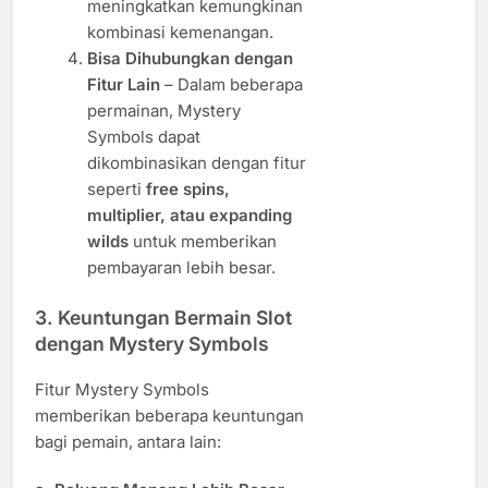
meningkatkan kemungkinan
kombinasi kemenangan.
Bisa Dihubungkan dengan
Fitur Lain
– Dalam beberapa
permainan, Mystery
Symbols dapat
dikombinasikan dengan fitur
seperti
free spins,
multiplier, atau expanding
wilds
untuk memberikan
pembayaran lebih besar.
3. Keuntungan Bermain Slot
dengan Mystery Symbols
Fitur Mystery Symbols
memberikan beberapa keuntungan
bagi pemain, antara lain: