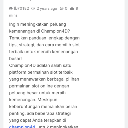
fb70182
2 years ago
0
8
mins
Ingin meningkatkan peluang
kemenangan di Champion4D?
Temukan panduan lengkap dengan
tips, strategi, dan cara memilih slot
terbaik untuk meraih kemenangan
besar!
Champion4D adalah salah satu
platform permainan slot terbaik
yang menawarkan berbagai pilihan
permainan slot online dengan
peluang besar untuk meraih
kemenangan. Meskipun
keberuntungan memainkan peran
penting, ada beberapa strategi
yang dapat Anda terapkan di
champion4d
, untuk meningkatkan