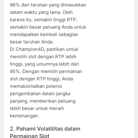
96% dari taruhan yang dimasukkan
dalam waktu yang lama. Oleh
karena itu, semakin tinggi RTP,
semakin besar peluang Anda untuk
mendapatkan kembali sebagian
besar taruhan Anda.
Di Champion4D, pastikan untuk
memilih slot dengan RTP lebih
tinggi, yang umumnya lebih dari
95%. Dengan memilih permainan
slot dengan RTP tinggi, Anda
memaksimalkan potensi
pengembalian dalam jangka
panjang, memberikan peluang
lebih besar untuk meraih
kemenangan.
2. Pahami Volatilitas dalam
Permainan Slot