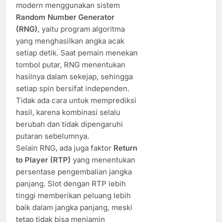
modern menggunakan sistem
Random Number Generator
(RNG)
, yaitu program algoritma
yang menghasilkan angka acak
setiap detik. Saat pemain menekan
tombol putar, RNG menentukan
hasilnya dalam sekejap, sehingga
setiap spin bersifat independen.
Tidak ada cara untuk memprediksi
hasil, karena kombinasi selalu
berubah dan tidak dipengaruhi
putaran sebelumnya.
Selain RNG, ada juga faktor
Return
to Player (RTP)
yang menentukan
persentase pengembalian jangka
panjang. Slot dengan RTP lebih
tinggi memberikan peluang lebih
baik dalam jangka panjang, meski
tetap tidak bisa menjamin