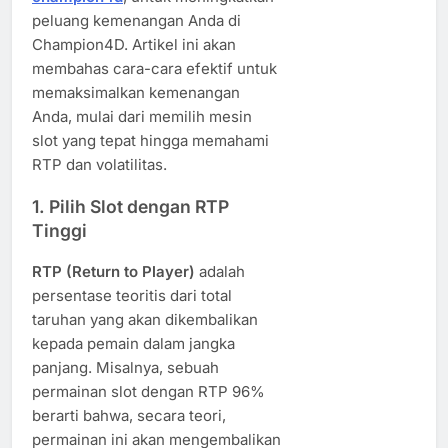
peluang kemenangan Anda di
Champion4D. Artikel ini akan
membahas cara-cara efektif untuk
memaksimalkan kemenangan
Anda, mulai dari memilih mesin
slot yang tepat hingga memahami
RTP dan volatilitas.
1. Pilih Slot dengan RTP
Tinggi
RTP (Return to Player)
adalah
persentase teoritis dari total
taruhan yang akan dikembalikan
kepada pemain dalam jangka
panjang. Misalnya, sebuah
permainan slot dengan RTP 96%
berarti bahwa, secara teori,
permainan ini akan mengembalikan