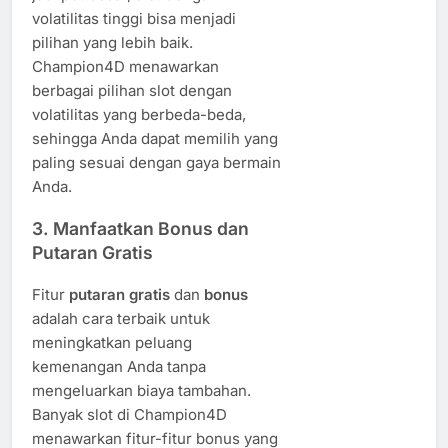
volatilitas tinggi bisa menjadi
pilihan yang lebih baik.
Champion4D menawarkan
berbagai pilihan slot dengan
volatilitas yang berbeda-beda,
sehingga Anda dapat memilih yang
paling sesuai dengan gaya bermain
Anda.
3. Manfaatkan Bonus dan
Putaran Gratis
Fitur
putaran gratis
dan
bonus
adalah cara terbaik untuk
meningkatkan peluang
kemenangan Anda tanpa
mengeluarkan biaya tambahan.
Banyak slot di Champion4D
menawarkan fitur-fitur bonus yang