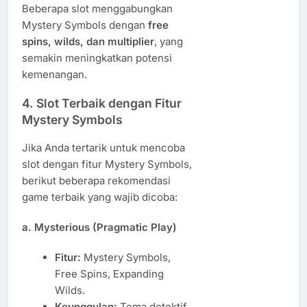
Beberapa slot menggabungkan
Mystery Symbols dengan
free
spins, wilds, dan multiplier
, yang
semakin meningkatkan potensi
kemenangan.
4. Slot Terbaik dengan Fitur
Mystery Symbols
Jika Anda tertarik untuk mencoba
slot dengan fitur Mystery Symbols,
berikut beberapa rekomendasi
game terbaik yang wajib dicoba:
a. Mysterious (Pragmatic Play)
Fitur:
Mystery Symbols,
Free Spins, Expanding
Wilds.
Keunggulan:
Tema detektif