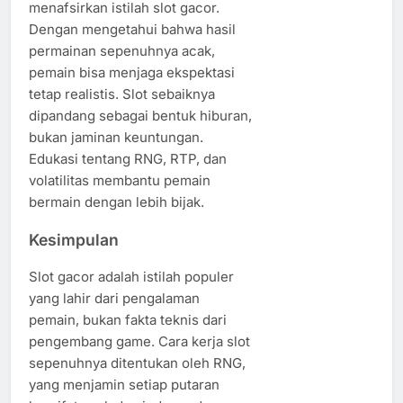
menafsirkan istilah slot gacor.
Dengan mengetahui bahwa hasil
permainan sepenuhnya acak,
pemain bisa menjaga ekspektasi
tetap realistis. Slot sebaiknya
dipandang sebagai bentuk hiburan,
bukan jaminan keuntungan.
Edukasi tentang RNG, RTP, dan
volatilitas membantu pemain
bermain dengan lebih bijak.
Kesimpulan
Slot gacor adalah istilah populer
yang lahir dari pengalaman
pemain, bukan fakta teknis dari
pengembang game. Cara kerja slot
sepenuhnya ditentukan oleh RNG,
yang menjamin setiap putaran