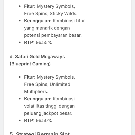
Fitur:
Mystery Symbols,
Free Spins, Sticky Wilds.
Keunggulan:
Kombinasi fitur
yang menarik dengan
potensi pembayaran besar.
RTP:
96.55%
d. Safari Gold Megaways
(Blueprint Gaming)
Fitur:
Mystery Symbols,
Free Spins, Unlimited
Multipliers.
Keunggulan:
Kombinasi
volatilitas tinggi dengan
peluang jackpot besar.
RTP:
96.50%
5. Strategi Bermain Slot