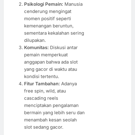
Psikologi Pemain:
Manusia
cenderung mengingat
momen positif seperti
kemenangan beruntun,
sementara kekalahan sering
dilupakan.
Komunitas:
Diskusi antar
pemain memperkuat
anggapan bahwa ada slot
yang gacor di waktu atau
kondisi tertentu.
Fitur Tambahan:
Adanya
free spin, wild, atau
cascading reels
menciptakan pengalaman
bermain yang lebih seru dan
menambah kesan seolah
slot sedang gacor.