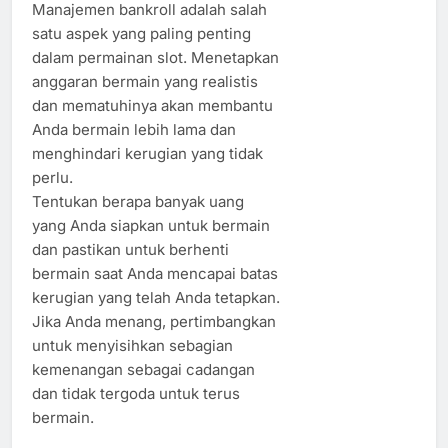
Manajemen bankroll adalah salah
satu aspek yang paling penting
dalam permainan slot. Menetapkan
anggaran bermain yang realistis
dan mematuhinya akan membantu
Anda bermain lebih lama dan
menghindari kerugian yang tidak
perlu.
Tentukan berapa banyak uang
yang Anda siapkan untuk bermain
dan pastikan untuk berhenti
bermain saat Anda mencapai batas
kerugian yang telah Anda tetapkan.
Jika Anda menang, pertimbangkan
untuk menyisihkan sebagian
kemenangan sebagai cadangan
dan tidak tergoda untuk terus
bermain.