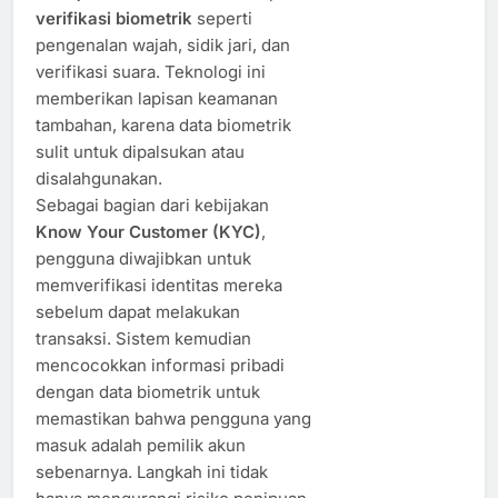
verifikasi biometrik
seperti
pengenalan wajah, sidik jari, dan
verifikasi suara. Teknologi ini
memberikan lapisan keamanan
tambahan, karena data biometrik
sulit untuk dipalsukan atau
disalahgunakan.
Sebagai bagian dari kebijakan
Know Your Customer (KYC)
,
pengguna diwajibkan untuk
memverifikasi identitas mereka
sebelum dapat melakukan
transaksi. Sistem kemudian
mencocokkan informasi pribadi
dengan data biometrik untuk
memastikan bahwa pengguna yang
masuk adalah pemilik akun
sebenarnya. Langkah ini tidak