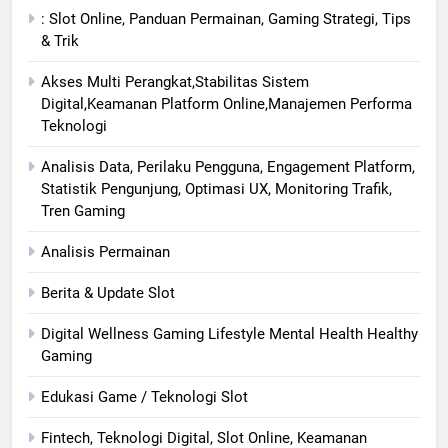
: Slot Online, Panduan Permainan, Gaming Strategi, Tips
& Trik
Akses Multi Perangkat,Stabilitas Sistem
Digital,Keamanan Platform Online,Manajemen Performa
Teknologi
Analisis Data, Perilaku Pengguna, Engagement Platform,
Statistik Pengunjung, Optimasi UX, Monitoring Trafik,
Tren Gaming
Analisis Permainan
Berita & Update Slot
Digital Wellness Gaming Lifestyle Mental Health Healthy
Gaming
Edukasi Game / Teknologi Slot
Fintech, Teknologi Digital, Slot Online, Keamanan