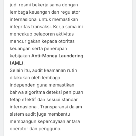
judi resmi bekerja sama dengan
lembaga keuangan dan regulator
internasional untuk memastikan
integritas transaksi. Kerja sama ini
mencakup pelaporan aktivitas
mencurigakan kepada otoritas
keuangan serta penerapan
kebijakan
Anti-Money Laundering
(AML)
.
Selain itu, audit keamanan rutin
dilakukan oleh lembaga
independen guna memastikan
bahwa algoritma deteksi penipuan
tetap efektif dan sesuai standar
internasional. Transparansi dalam
sistem audit juga membantu
membangun kepercayaan antara
operator dan pengguna.