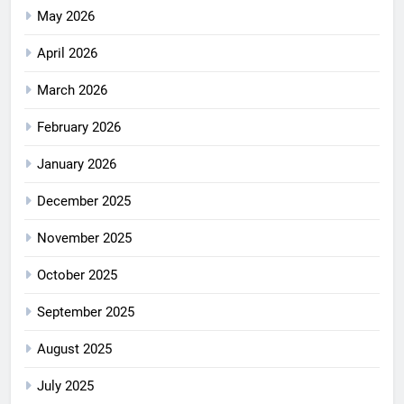
May 2026
April 2026
March 2026
February 2026
January 2026
December 2025
November 2025
October 2025
September 2025
August 2025
July 2025