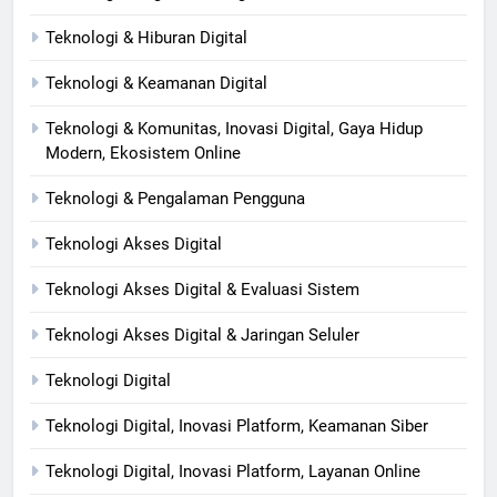
Teknologi & Hiburan Digital
Teknologi & Keamanan Digital
Teknologi & Komunitas, Inovasi Digital, Gaya Hidup
Modern, Ekosistem Online
Teknologi & Pengalaman Pengguna
Teknologi Akses Digital
Teknologi Akses Digital & Evaluasi Sistem
Teknologi Akses Digital & Jaringan Seluler
Teknologi Digital
Teknologi Digital, Inovasi Platform, Keamanan Siber
Teknologi Digital, Inovasi Platform, Layanan Online