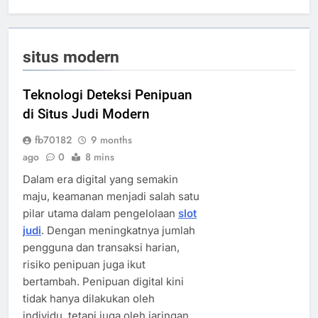
situs modern
Teknologi Deteksi Penipuan
di Situs Judi Modern
fb70182
9 months
ago
0
8 mins
Dalam era digital yang semakin
maju, keamanan menjadi salah satu
pilar utama dalam pengelolaan
slot
judi
. Dengan meningkatnya jumlah
pengguna dan transaksi harian,
risiko penipuan juga ikut
bertambah. Penipuan digital kini
tidak hanya dilakukan oleh
individu, tetapi juga oleh jaringan