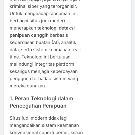
kriminal siber yang terorganisir.
Untuk menghadapi ancaman ini,
berbagai situs judi modern
menerapkan
teknologi deteksi
penipuan canggih
berbasis
kecerdasan buatan (AI), analitik
data, serta sistem keamanan real-
time. Teknologi ini bertujuan
melindungi integritas platform
sekaligus menjaga kepercayaan
pengguna terhadap sistem yang
mereka gunakan.
1. Peran Teknologi dalam
Pencegahan Penipuan
Situs judi modern tidak lagi
mengandalkan sistem keamanan
konvensional seperti pemeriksaan