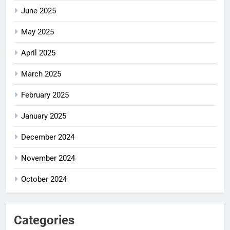
June 2025
May 2025
April 2025
March 2025
February 2025
January 2025
December 2024
November 2024
October 2024
Categories