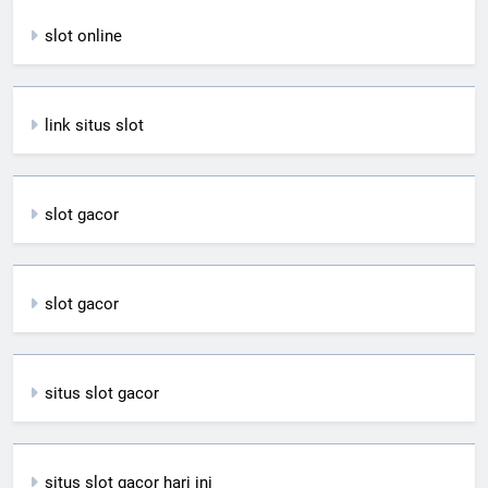
slot online
link situs slot
slot gacor
slot gacor
situs slot gacor
situs slot gacor hari ini