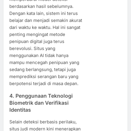
berdasarkan hasil sebelumnya.
Dengan kata lain, sistem ini terus
belajar dan menjadi semakin akurat
dari waktu ke waktu. Hal ini sangat
penting mengingat metode
penipuan digital juga terus
berevolusi. Situs yang
menggunakan AI tidak hanya
mampu mencegah penipuan yang
sedang berlangsung, tetapi juga
memprediksi serangan baru yang
berpotensi terjadi di masa depan.
4. Penggunaan Teknologi
Biometrik dan Verifikasi
Identitas
Selain deteksi berbasis perilaku,
situs judi modern kini menerapkan