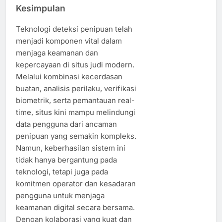
Kesimpulan
Teknologi deteksi penipuan telah
menjadi komponen vital dalam
menjaga keamanan dan
kepercayaan di situs judi modern.
Melalui kombinasi kecerdasan
buatan, analisis perilaku, verifikasi
biometrik, serta pemantauan real-
time, situs kini mampu melindungi
data pengguna dari ancaman
penipuan yang semakin kompleks.
Namun, keberhasilan sistem ini
tidak hanya bergantung pada
teknologi, tetapi juga pada
komitmen operator dan kesadaran
pengguna untuk menjaga
keamanan digital secara bersama.
Dengan kolaborasi yang kuat dan