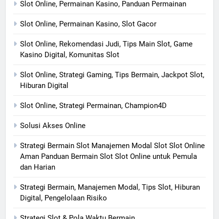
Slot Online, Permainan Kasino, Panduan Permainan
Slot Online, Permainan Kasino, Slot Gacor
Slot Online, Rekomendasi Judi, Tips Main Slot, Game
Kasino Digital, Komunitas Slot
Slot Online, Strategi Gaming, Tips Bermain, Jackpot Slot,
Hiburan Digital
Slot Online, Strategi Permainan, Champion4D
Solusi Akses Online
Strategi Bermain Slot Manajemen Modal Slot Slot Online
Aman Panduan Bermain Slot Slot Online untuk Pemula
dan Harian
Strategi Bermain, Manajemen Modal, Tips Slot, Hiburan
Digital, Pengelolaan Risiko
Strategi Slot & Pola Waktu Bermain