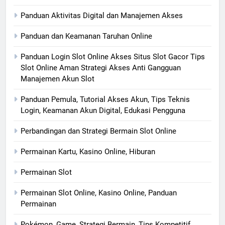
Panduan Aktivitas Digital dan Manajemen Akses
Panduan dan Keamanan Taruhan Online
Panduan Login Slot Online Akses Situs Slot Gacor Tips
Slot Online Aman Strategi Akses Anti Gangguan
Manajemen Akun Slot
Panduan Pemula, Tutorial Akses Akun, Tips Teknis
Login, Keamanan Akun Digital, Edukasi Pengguna
Perbandingan dan Strategi Bermain Slot Online
Permainan Kartu, Kasino Online, Hiburan
Permainan Slot
Permainan Slot Online, Kasino Online, Panduan
Permainan
Pokémon, Game, Strategi Bermain, Tips Kompetitif,