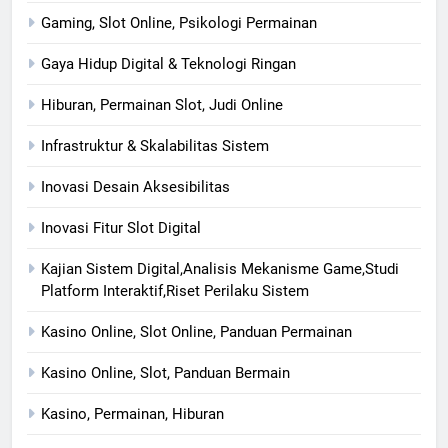
Gaming, Slot Online, Psikologi Permainan
Gaya Hidup Digital & Teknologi Ringan
Hiburan, Permainan Slot, Judi Online
Infrastruktur & Skalabilitas Sistem
Inovasi Desain Aksesibilitas
Inovasi Fitur Slot Digital
Kajian Sistem Digital,Analisis Mekanisme Game,Studi
Platform Interaktif,Riset Perilaku Sistem
Kasino Online, Slot Online, Panduan Permainan
Kasino Online, Slot, Panduan Bermain
Kasino, Permainan, Hiburan