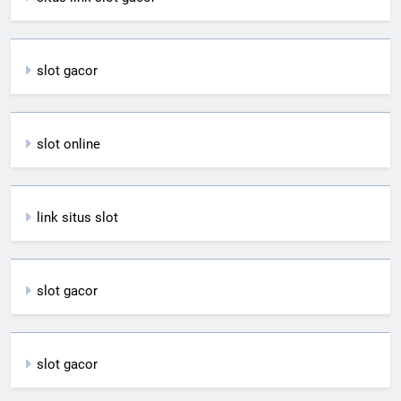
slot gacor
slot online
link situs slot
slot gacor
slot gacor