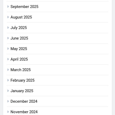
September 2025
August 2025
July 2025
June 2025
May 2025
April 2025
March 2025
February 2025
January 2025
December 2024
November 2024