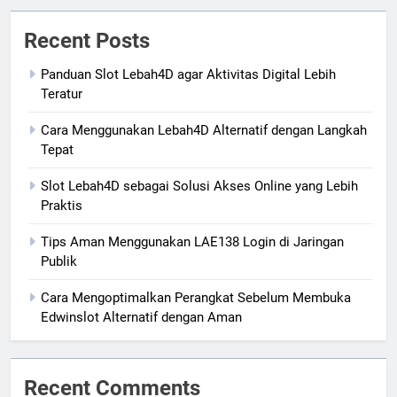
Recent Posts
Panduan Slot Lebah4D agar Aktivitas Digital Lebih
Teratur
Cara Menggunakan Lebah4D Alternatif dengan Langkah
Tepat
Slot Lebah4D sebagai Solusi Akses Online yang Lebih
Praktis
Tips Aman Menggunakan LAE138 Login di Jaringan
Publik
Cara Mengoptimalkan Perangkat Sebelum Membuka
Edwinslot Alternatif dengan Aman
Recent Comments