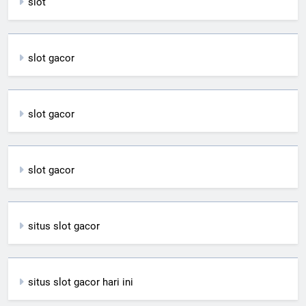
slot
slot gacor
slot gacor
slot gacor
situs slot gacor
situs slot gacor hari ini