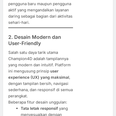
pengguna baru maupun pengguna
aktif yang mengandalkan layanan
daring sebagai bagian dari aktivitas
sehari-hari.
2. Desain Modern dan
User-Friendly
Salah satu daya tarik utama
Champion4D adalah tampilannya
yang modern dan intuitif. Platform
ini mengusung prinsip
user
experience (UX) yang maksimal
,
dengan tampilan bersih, navigasi
sederhana, dan responsif di semua
perangkat.
Beberapa fitur desain unggulan:
Tata letak responsif
yang
menyesuaikan dengan