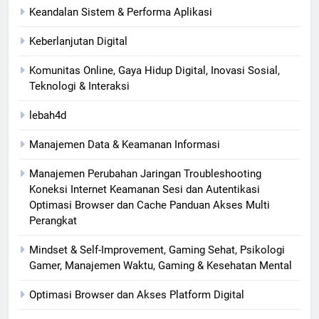
Keandalan Sistem & Performa Aplikasi
Keberlanjutan Digital
Komunitas Online, Gaya Hidup Digital, Inovasi Sosial,
Teknologi & Interaksi
lebah4d
Manajemen Data & Keamanan Informasi
Manajemen Perubahan Jaringan Troubleshooting
Koneksi Internet Keamanan Sesi dan Autentikasi
Optimasi Browser dan Cache Panduan Akses Multi
Perangkat
Mindset & Self-Improvement, Gaming Sehat, Psikologi
Gamer, Manajemen Waktu, Gaming & Kesehatan Mental
Optimasi Browser dan Akses Platform Digital