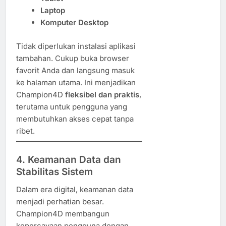
Laptop
Komputer Desktop
Tidak diperlukan instalasi aplikasi
tambahan. Cukup buka browser
favorit Anda dan langsung masuk
ke halaman utama. Ini menjadikan
Champion4D
fleksibel dan praktis
,
terutama untuk pengguna yang
membutuhkan akses cepat tanpa
ribet.
4. Keamanan Data dan
Stabilitas Sistem
Dalam era digital, keamanan data
menjadi perhatian besar.
Champion4D membangun
kepercayaan pengguna dengan