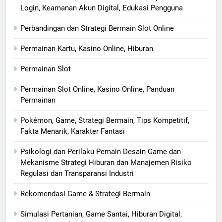
Login, Keamanan Akun Digital, Edukasi Pengguna
Perbandingan dan Strategi Bermain Slot Online
Permainan Kartu, Kasino Online, Hiburan
Permainan Slot
Permainan Slot Online, Kasino Online, Panduan
Permainan
Pokémon, Game, Strategi Bermain, Tips Kompetitif,
Fakta Menarik, Karakter Fantasi
Psikologi dan Perilaku Pemain Desain Game dan
Mekanisme Strategi Hiburan dan Manajemen Risiko
Regulasi dan Transparansi Industri
Rekomendasi Game & Strategi Bermain
Simulasi Pertanian, Game Santai, Hiburan Digital,