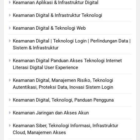
Keamanan Aplikasi & Infrastruktur Digital
Keamanan Digital & Infrastruktur Teknologi
Keamanan Digital & Teknologi Web
Keamanan Digital | Teknologi Login | Perlindungan Data |
Sistem & Infrastruktur
Keamanan Digital Panduan Akses Teknologi Internet
Literasi Digital User Experience
Keamanan Digital, Manajemen Risiko, Teknologi
Autentikasi, Proteksi Data, Inovasi Sistem Login
Keamanan Digital, Teknologi, Panduan Pengguna
Keamanan Jaringan dan Akses Akun
Keamanan Siber, Teknologi Informasi, Infrastruktur
Cloud, Manajemen Akses