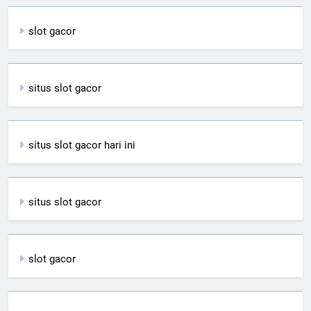
slot gacor
situs slot gacor
situs slot gacor hari ini
situs slot gacor
slot gacor