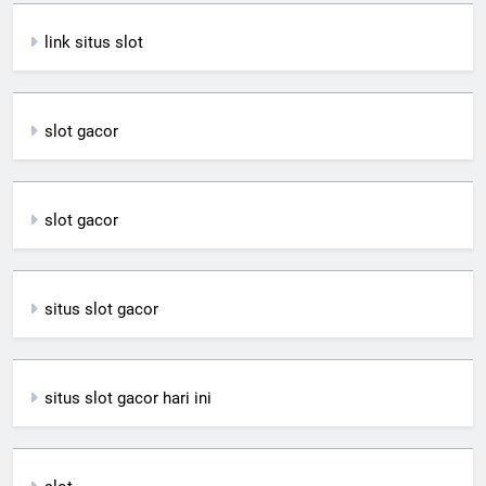
link situs slot
slot gacor
slot gacor
situs slot gacor
situs slot gacor hari ini