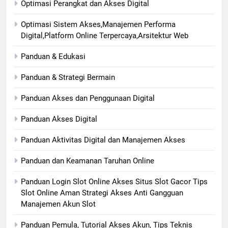
Optimasi Perangkat dan Akses Digital
Optimasi Sistem Akses,Manajemen Performa
Digital,Platform Online Terpercaya,Arsitektur Web
Panduan & Edukasi
Panduan & Strategi Bermain
Panduan Akses dan Penggunaan Digital
Panduan Akses Digital
Panduan Aktivitas Digital dan Manajemen Akses
Panduan dan Keamanan Taruhan Online
Panduan Login Slot Online Akses Situs Slot Gacor Tips
Slot Online Aman Strategi Akses Anti Gangguan
Manajemen Akun Slot
Panduan Pemula, Tutorial Akses Akun, Tips Teknis