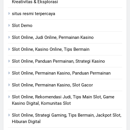
Kreativitas & Eksplorasi
situs resmi terpercaya
Slot Demo
Slot Online, Judi Online, Permainan Kasino
Slot Online, Kasino Online, Tips Bermain
Slot Online, Panduan Permainan, Strategi Kasino
Slot Online, Permainan Kasino, Panduan Permainan
Slot Online, Permainan Kasino, Slot Gacor
Slot Online, Rekomendasi Judi, Tips Main Slot, Game
Kasino Digital, Komunitas Slot
Slot Online, Strategi Gaming, Tips Bermain, Jackpot Slot,
Hiburan Digital