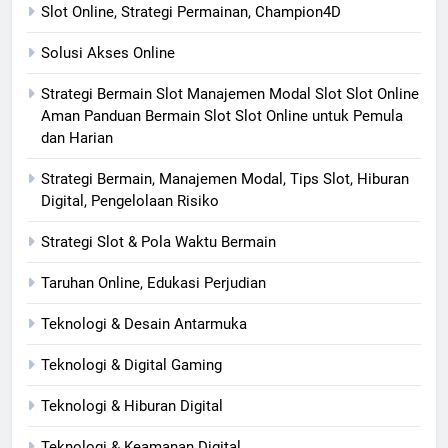
Slot Online, Strategi Permainan, Champion4D
Solusi Akses Online
Strategi Bermain Slot Manajemen Modal Slot Slot Online
Aman Panduan Bermain Slot Slot Online untuk Pemula
dan Harian
Strategi Bermain, Manajemen Modal, Tips Slot, Hiburan
Digital, Pengelolaan Risiko
Strategi Slot & Pola Waktu Bermain
Taruhan Online, Edukasi Perjudian
Teknologi & Desain Antarmuka
Teknologi & Digital Gaming
Teknologi & Hiburan Digital
Teknologi & Keamanan Digital