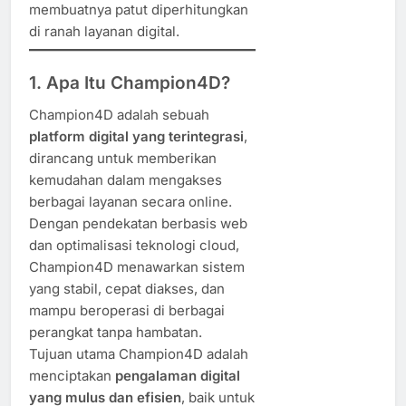
membuatnya patut diperhitungkan
di ranah layanan digital.
1. Apa Itu Champion4D?
Champion4D adalah sebuah
platform digital yang terintegrasi
,
dirancang untuk memberikan
kemudahan dalam mengakses
berbagai layanan secara online.
Dengan pendekatan berbasis web
dan optimalisasi teknologi cloud,
Champion4D menawarkan sistem
yang stabil, cepat diakses, dan
mampu beroperasi di berbagai
perangkat tanpa hambatan.
Tujuan utama Champion4D adalah
menciptakan
pengalaman digital
yang mulus dan efisien
, baik untuk