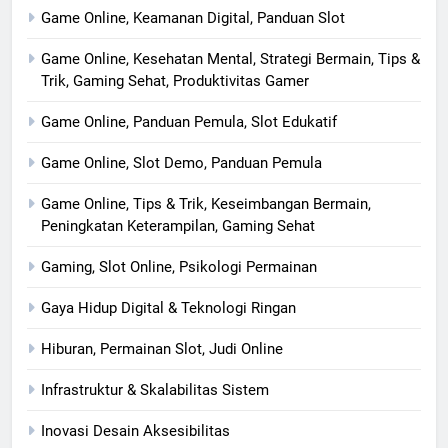
Game Online, Keamanan Digital, Panduan Slot
Game Online, Kesehatan Mental, Strategi Bermain, Tips &
Trik, Gaming Sehat, Produktivitas Gamer
Game Online, Panduan Pemula, Slot Edukatif
Game Online, Slot Demo, Panduan Pemula
Game Online, Tips & Trik, Keseimbangan Bermain,
Peningkatan Keterampilan, Gaming Sehat
Gaming, Slot Online, Psikologi Permainan
Gaya Hidup Digital & Teknologi Ringan
Hiburan, Permainan Slot, Judi Online
Infrastruktur & Skalabilitas Sistem
Inovasi Desain Aksesibilitas