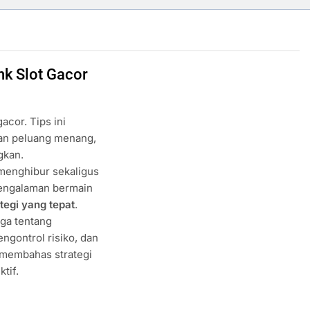
nk Slot Gacor
gacor. Tips ini
an peluang menang,
gkan.
menghibur sekaligus
pengalaman bermain
tegi yang tepat
.
uga tentang
gontrol risiko, dan
n membahas strategi
tif.