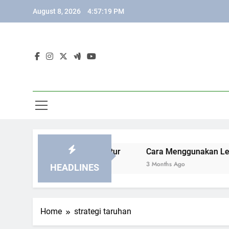
Skip
August 8, 2026
4:57:20 PM
to
content
NR
NRIPJA Me
Digital Lebih Teratur
Cara Menggunakan Lebah4D Altern
3 Months Ago
HEADLINES
Home
strategi taruhan