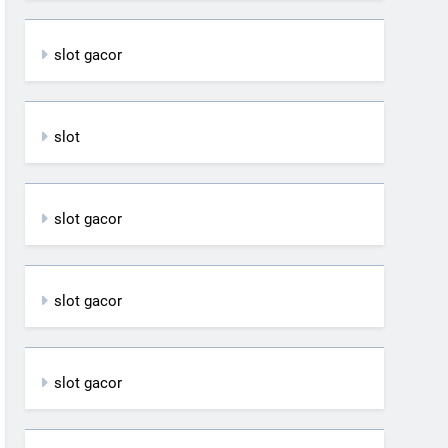
slot gacor
slot
slot gacor
slot gacor
slot gacor