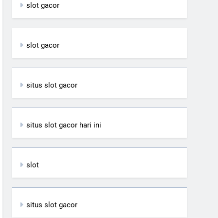
slot gacor
slot gacor
situs slot gacor
situs slot gacor hari ini
slot
situs slot gacor