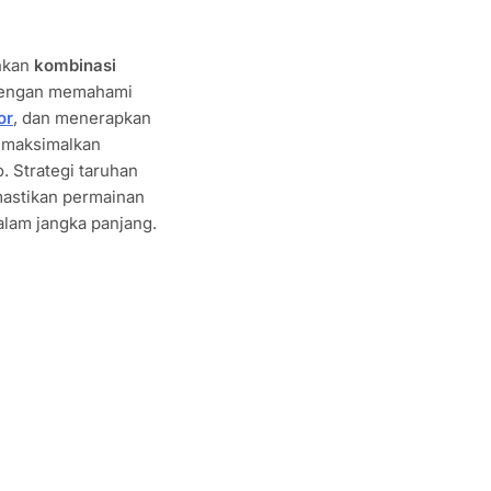
uhkan
kombinasi
Dengan memahami
or
, dan menerapkan
memaksimalkan
 Strategi taruhan
mastikan permainan
lam jangka panjang.