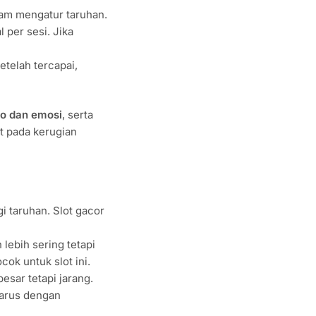
lam mengatur taruhan.
 per sesi. Jika
telah tercapai,
ko dan emosi
, serta
t pada kerugian
gi taruhan. Slot gacor
ebih sering tetapi
cok untuk slot ini.
ar tetapi jarang.
harus dengan