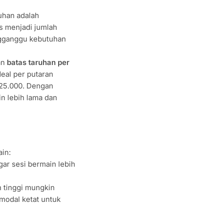
uhan adalah
s menjadi jumlah
ngganggu kebutuhan
an
batas taruhan per
deal per putaran
p25.000. Dengan
in lebih lama dan
ain:
agar sesi bermain lebih
 tinggi mungkin
 modal ketat untuk