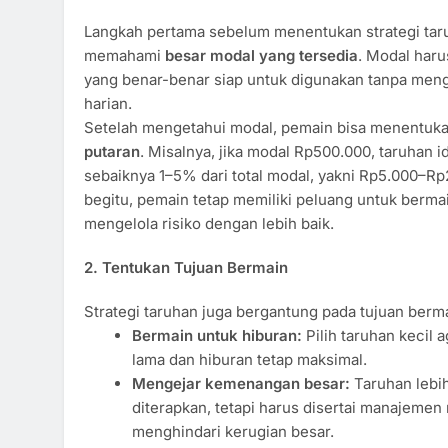
Langkah pertama sebelum menentukan strategi tar
memahami
besar modal yang tersedia
. Modal haru
yang benar-benar siap untuk digunakan tanpa me
harian.
Setelah mengetahui modal, pemain bisa menentuk
putaran
. Misalnya, jika modal Rp500.000, taruhan i
sebaiknya 1–5% dari total modal, yakni Rp5.000–R
begitu, pemain tetap memiliki peluang untuk berma
mengelola risiko dengan lebih baik.
2. Tentukan Tujuan Bermain
Strategi taruhan juga bergantung pada tujuan berm
Bermain untuk hiburan:
Pilih taruhan kecil 
lama dan hiburan tetap maksimal.
Mengejar kemenangan besar:
Taruhan lebih
diterapkan, tetapi harus disertai manajemen
menghindari kerugian besar.