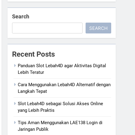
Search
SEARCH
Recent Posts
Panduan Slot Lebah4D agar Aktivitas Digital
Lebih Teratur
Cara Menggunakan Lebah4D Alternatif dengan
Langkah Tepat
Slot Lebah4D sebagai Solusi Akses Online
yang Lebih Praktis
Tips Aman Menggunakan LAE138 Login di
Jaringan Publik