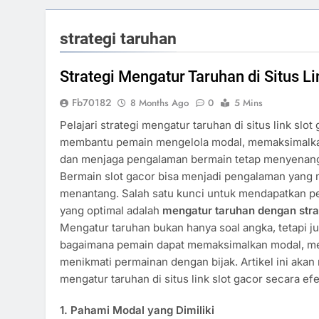
strategi taruhan
Strategi Mengatur Taruhan di Situs Li
Fb70182
8 Months Ago
0
5 Mins
Pelajari strategi mengatur taruhan di situs link slot 
membantu pemain mengelola modal, memaksimalk
dan menjaga pengalaman bermain tetap menyenan
Bermain slot gacor bisa menjadi pengalaman yang 
menantang. Salah satu kunci untuk mendapatkan 
yang optimal adalah
mengatur taruhan dengan stra
Mengatur taruhan bukan hanya soal angka, tetapi j
bagaimana pemain dapat memaksimalkan modal, men
menikmati permainan dengan bijak. Artikel ini aka
mengatur taruhan di situs link slot gacor secara efek
1. Pahami Modal yang Dimiliki