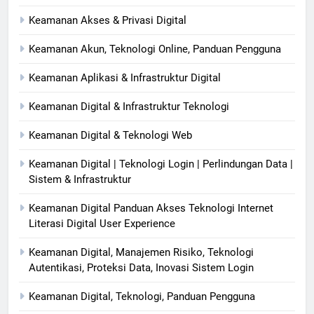
Keamanan Akses & Privasi Digital
Keamanan Akun, Teknologi Online, Panduan Pengguna
Keamanan Aplikasi & Infrastruktur Digital
Keamanan Digital & Infrastruktur Teknologi
Keamanan Digital & Teknologi Web
Keamanan Digital | Teknologi Login | Perlindungan Data |
Sistem & Infrastruktur
Keamanan Digital Panduan Akses Teknologi Internet
Literasi Digital User Experience
Keamanan Digital, Manajemen Risiko, Teknologi
Autentikasi, Proteksi Data, Inovasi Sistem Login
Keamanan Digital, Teknologi, Panduan Pengguna