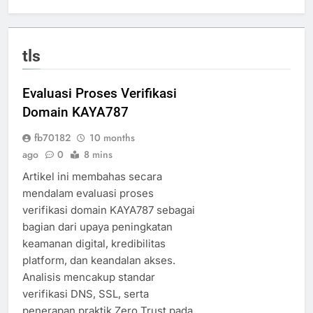
tls
Evaluasi Proses Verifikasi
Domain KAYA787
fb70182
10 months
ago
0
8 mins
Artikel ini membahas secara
mendalam evaluasi proses
verifikasi domain KAYA787 sebagai
bagian dari upaya peningkatan
keamanan digital, kredibilitas
platform, dan keandalan akses.
Analisis mencakup standar
verifikasi DNS, SSL, serta
penerapan praktik Zero Trust pada