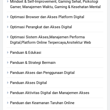
Mindset & Self-Improvement, Gaming Sehat, Psikologi
Gamer, Manajemen Waktu, Gaming & Kesehatan Mental
Optimasi Browser dan Akses Platform Digital
Optimasi Perangkat dan Akses Digital
Optimasi Sistem Akses,Manajemen Performa
Digital,Platform Online Terpercaya,Arsitektur Web
Panduan & Edukasi
Panduan & Strategi Bermain
Panduan Akses dan Penggunaan Digital
Panduan Akses Digital
Panduan Aktivitas Digital dan Manajemen Akses
Panduan dan Keamanan Taruhan Online