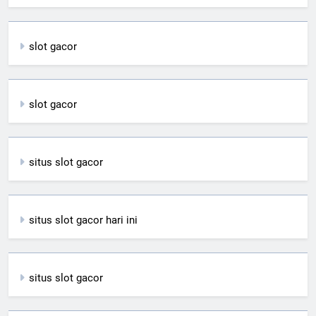
slot gacor
slot gacor
situs slot gacor
situs slot gacor hari ini
situs slot gacor