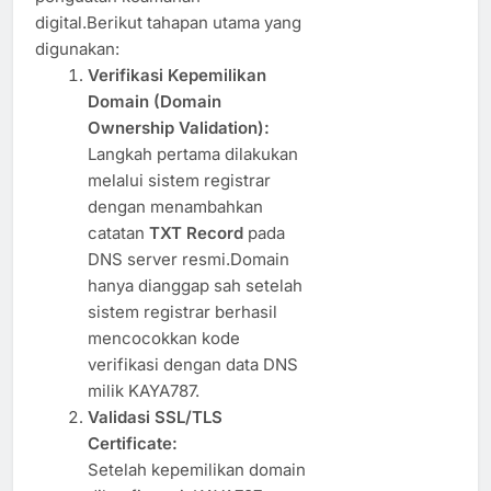
digital.Berikut tahapan utama yang
digunakan:
Verifikasi Kepemilikan
Domain (Domain
Ownership Validation):
Langkah pertama dilakukan
melalui sistem registrar
dengan menambahkan
catatan
TXT Record
pada
DNS server resmi.Domain
hanya dianggap sah setelah
sistem registrar berhasil
mencocokkan kode
verifikasi dengan data DNS
milik KAYA787.
Validasi SSL/TLS
Certificate:
Setelah kepemilikan domain