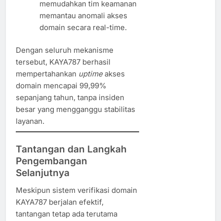
memudahkan tim keamanan
memantau anomali akses
domain secara real-time.
Dengan seluruh mekanisme
tersebut, KAYA787 berhasil
mempertahankan
uptime
akses
domain mencapai 99,99%
sepanjang tahun, tanpa insiden
besar yang mengganggu stabilitas
layanan.
Tantangan dan Langkah
Pengembangan
Selanjutnya
Meskipun sistem verifikasi domain
KAYA787 berjalan efektif,
tantangan tetap ada terutama