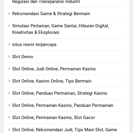
Regulasi dan Transparansi Industri
Rekomendasi Game & Strategi Bermain
Simulasi Pertanian, Game Santai, Hiburan Digital,
Kreativitas & Eksplorasi
situs resmi terpercaya
Slot Demo
Slot Online, Judi Online, Permainan Kasino
Slot Online, Kasino Online, Tips Bermain
Slot Online, Panduan Permainan, Strategi Kasino
Slot Online, Permainan Kasino, Panduan Permainan
Slot Online, Permainan Kasino, Slot Gacor
Slot Online, Rekomendasi Judi, Tips Main Slot, Game