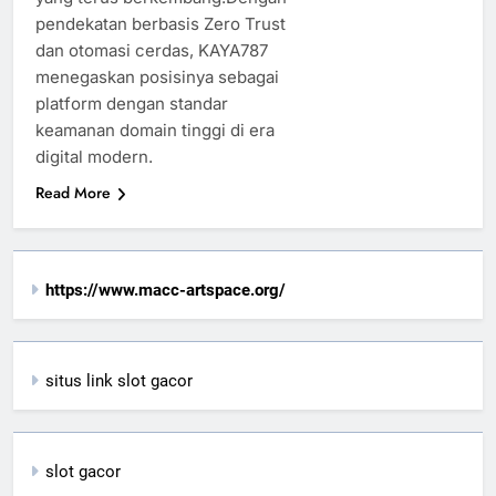
pendekatan berbasis Zero Trust
dan otomasi cerdas, KAYA787
menegaskan posisinya sebagai
platform dengan standar
keamanan domain tinggi di era
digital modern.
Read More
https://www.macc-artspace.org/
situs link slot gacor
slot gacor