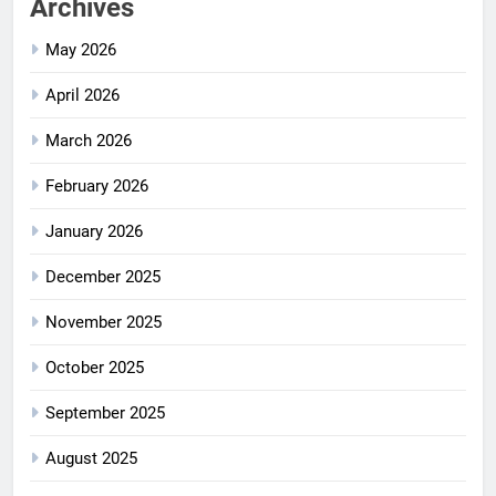
Archives
May 2026
April 2026
March 2026
February 2026
January 2026
December 2025
November 2025
October 2025
September 2025
August 2025