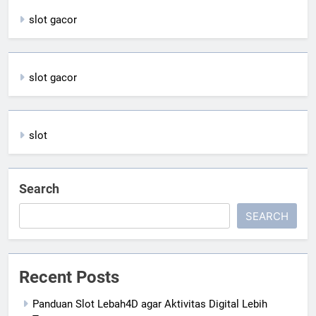
slot gacor
slot gacor
slot
Search
SEARCH
Recent Posts
Panduan Slot Lebah4D agar Aktivitas Digital Lebih