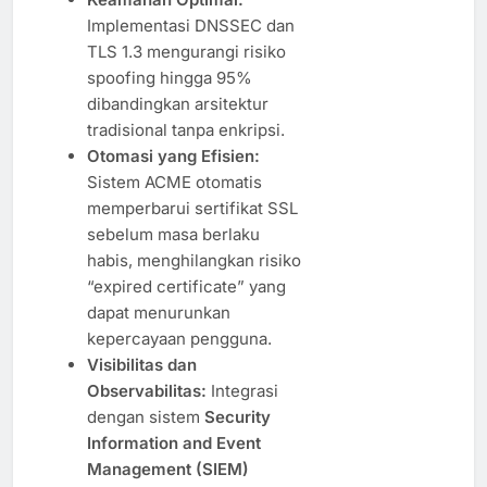
Implementasi DNSSEC dan
TLS 1.3 mengurangi risiko
spoofing hingga 95%
dibandingkan arsitektur
tradisional tanpa enkripsi.
Otomasi yang Efisien:
Sistem ACME otomatis
memperbarui sertifikat SSL
sebelum masa berlaku
habis, menghilangkan risiko
“expired certificate” yang
dapat menurunkan
kepercayaan pengguna.
Visibilitas dan
Observabilitas:
Integrasi
dengan sistem
Security
Information and Event
Management (SIEM)