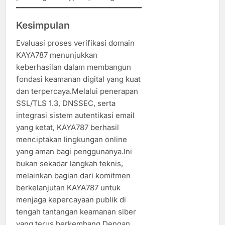
Kesimpulan
Evaluasi proses verifikasi domain
KAYA787 menunjukkan
keberhasilan dalam membangun
fondasi keamanan digital yang kuat
dan terpercaya.Melalui penerapan
SSL/TLS 1.3, DNSSEC, serta
integrasi sistem autentikasi email
yang ketat, KAYA787 berhasil
menciptakan lingkungan online
yang aman bagi penggunanya.Ini
bukan sekadar langkah teknis,
melainkan bagian dari komitmen
berkelanjutan KAYA787 untuk
menjaga kepercayaan publik di
tengah tantangan keamanan siber
yang terus berkembang.Dengan