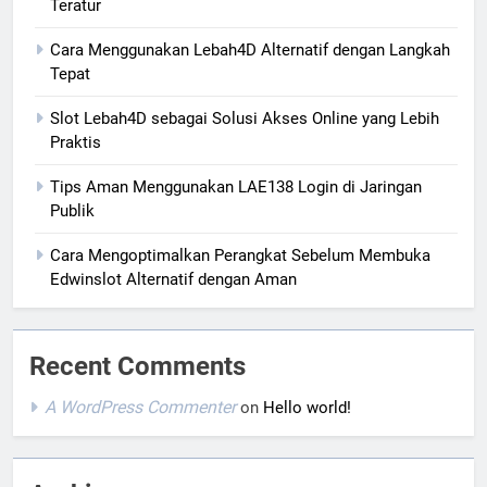
Teratur
Cara Menggunakan Lebah4D Alternatif dengan Langkah
Tepat
Slot Lebah4D sebagai Solusi Akses Online yang Lebih
Praktis
Tips Aman Menggunakan LAE138 Login di Jaringan
Publik
Cara Mengoptimalkan Perangkat Sebelum Membuka
Edwinslot Alternatif dengan Aman
Recent Comments
A WordPress Commenter
on
Hello world!