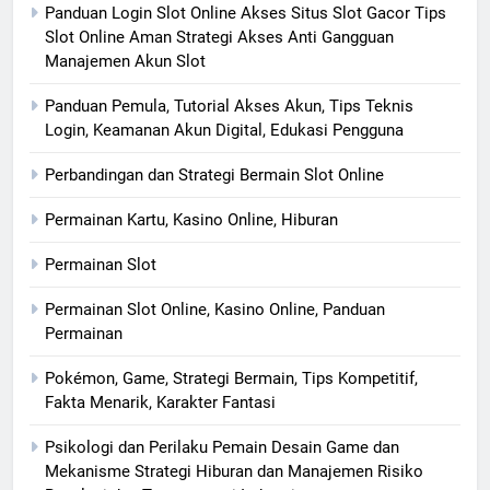
Panduan Login Slot Online Akses Situs Slot Gacor Tips
Slot Online Aman Strategi Akses Anti Gangguan
Manajemen Akun Slot
Panduan Pemula, Tutorial Akses Akun, Tips Teknis
Login, Keamanan Akun Digital, Edukasi Pengguna
Perbandingan dan Strategi Bermain Slot Online
Permainan Kartu, Kasino Online, Hiburan
Permainan Slot
Permainan Slot Online, Kasino Online, Panduan
Permainan
Pokémon, Game, Strategi Bermain, Tips Kompetitif,
Fakta Menarik, Karakter Fantasi
Psikologi dan Perilaku Pemain Desain Game dan
Mekanisme Strategi Hiburan dan Manajemen Risiko