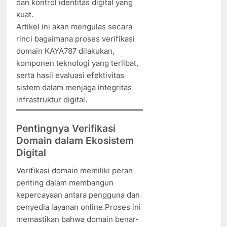
dan kontrol identitas digital yang
kuat.
Artikel ini akan mengulas secara
rinci bagaimana proses verifikasi
domain KAYA787 dilakukan,
komponen teknologi yang terlibat,
serta hasil evaluasi efektivitas
sistem dalam menjaga integritas
infrastruktur digital.
Pentingnya Verifikasi
Domain dalam Ekosistem
Digital
Verifikasi domain memiliki peran
penting dalam membangun
kepercayaan antara pengguna dan
penyedia layanan online.Proses ini
memastikan bahwa domain benar-