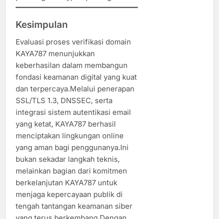
Kesimpulan
Evaluasi proses verifikasi domain
KAYA787 menunjukkan
keberhasilan dalam membangun
fondasi keamanan digital yang kuat
dan terpercaya.Melalui penerapan
SSL/TLS 1.3, DNSSEC, serta
integrasi sistem autentikasi email
yang ketat, KAYA787 berhasil
menciptakan lingkungan online
yang aman bagi penggunanya.Ini
bukan sekadar langkah teknis,
melainkan bagian dari komitmen
berkelanjutan KAYA787 untuk
menjaga kepercayaan publik di
tengah tantangan keamanan siber
yang terus berkembang.Dengan