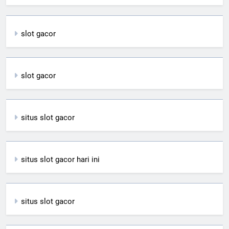
slot gacor
slot gacor
situs slot gacor
situs slot gacor hari ini
situs slot gacor