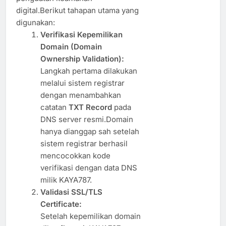
digital.Berikut tahapan utama yang
digunakan:
Verifikasi Kepemilikan
Domain (Domain
Ownership Validation):
Langkah pertama dilakukan
melalui sistem registrar
dengan menambahkan
catatan
TXT Record
pada
DNS server resmi.Domain
hanya dianggap sah setelah
sistem registrar berhasil
mencocokkan kode
verifikasi dengan data DNS
milik KAYA787.
Validasi SSL/TLS
Certificate:
Setelah kepemilikan domain