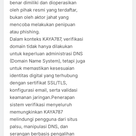
benar dimiliki dan dioperasikan
oleh pihak resmi yang terdaftar,
bukan oleh aktor jahat yang
mencoba melakukan penipuan
atau phishing.
Dalam konteks KAYA787, verifikasi
domain tidak hanya dilakukan
untuk keperluan administrasi DNS
(Domain Name System), tetapi juga
untuk memastikan kesesuaian
identitas digital yang terhubung
dengan sertifikat SSL/TLS,
konfigurasi email, serta validasi
keamanan jaringan.Penerapan
sistem verifikasi menyeluruh
memungkinkan KAYA787
melindungi pengguna dari situs
palsu, manipulasi DNS, dan
serangan berbasis pengalihan