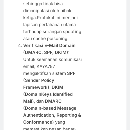
sehingga tidak bisa
dimanipulasi oleh pihak
ketiga.Protokol ini menjadi
lapisan pertahanan utama
terhadap serangan spoofing
atau cache poisoning.
Verifikasi E-Mail Domain
(DMARC, SPF, DKIM):
Untuk keamanan komunikasi
email, KAYA787
mengaktifkan sistem
SPF
(Sender Policy
Framework)
,
DKIM
(DomainKeys Identified
Mail)
, dan
DMARC
(Domain-based Message
Authentication, Reporting &
Conformance)
yang
memastikan pesan benar-