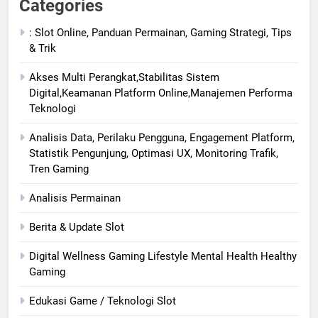
Categories
: Slot Online, Panduan Permainan, Gaming Strategi, Tips
& Trik
Akses Multi Perangkat,Stabilitas Sistem
Digital,Keamanan Platform Online,Manajemen Performa
Teknologi
Analisis Data, Perilaku Pengguna, Engagement Platform,
Statistik Pengunjung, Optimasi UX, Monitoring Trafik,
Tren Gaming
Analisis Permainan
Berita & Update Slot
Digital Wellness Gaming Lifestyle Mental Health Healthy
Gaming
Edukasi Game / Teknologi Slot