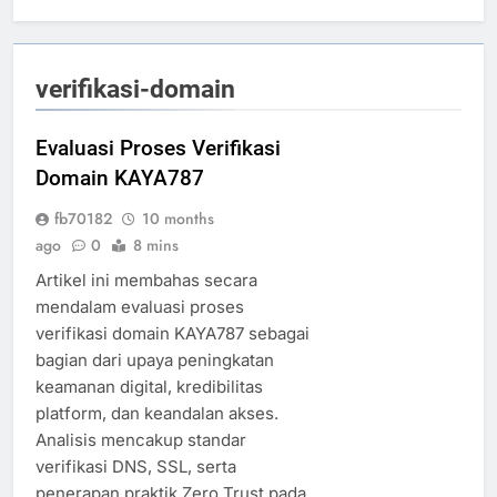
verifikasi-domain
Evaluasi Proses Verifikasi
Domain KAYA787
fb70182
10 months
ago
0
8 mins
Artikel ini membahas secara
mendalam evaluasi proses
verifikasi domain KAYA787 sebagai
bagian dari upaya peningkatan
keamanan digital, kredibilitas
platform, dan keandalan akses.
Analisis mencakup standar
verifikasi DNS, SSL, serta
penerapan praktik Zero Trust pada