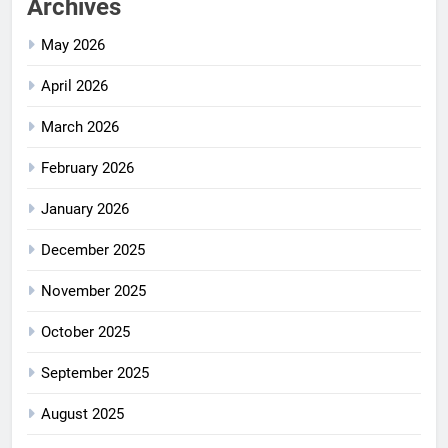
Archives
May 2026
April 2026
March 2026
February 2026
January 2026
December 2025
November 2025
October 2025
September 2025
August 2025