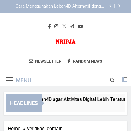
Skip
Slot Lebah4D sebagai Solusi Akses Online yang
to
Lebih Praktis
content
Tips Aman Menggunakan LAE138 Login di
Jaringan Publik
Panduan Slot Lebah4D agar Aktivitas Digital Lebih
Teratur
Cara Menggunakan Lebah4D Alternatif dengan
Langkah Tepat
NRIPJA
NRIPJA Menyediakan Solusi
Slot Lebah4D sebagai Solusi Akses Online yang
NEWSLETTER
RANDOM NEWS
Lebih Praktis
Pengembangan Jaringan Dan
Tips Aman Menggunakan LAE138 Login di
Infrastruktur Yang Andal Untuk Bisnis
Jaringan Publik
MENU
Anda.
nduan Slot Lebah4D agar Aktivitas Digital Lebih Teratur
HEADLINES
Months Ago
Home
verifikasi-domain