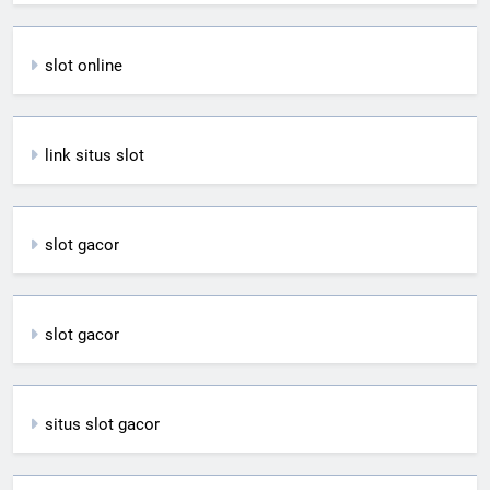
slot online
link situs slot
slot gacor
slot gacor
situs slot gacor