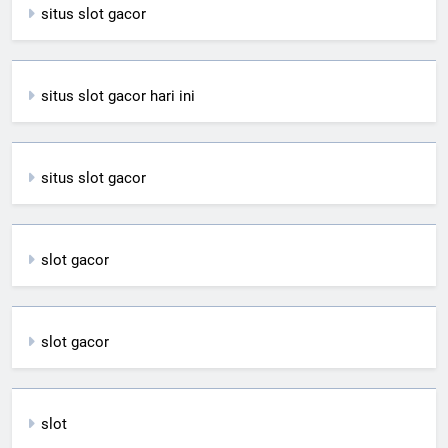
situs slot gacor
situs slot gacor hari ini
situs slot gacor
slot gacor
slot gacor
slot