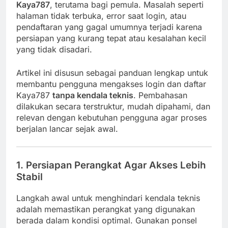
Kaya787
, terutama bagi pemula. Masalah seperti
halaman tidak terbuka, error saat login, atau
pendaftaran yang gagal umumnya terjadi karena
persiapan yang kurang tepat atau kesalahan kecil
yang tidak disadari.
Artikel ini disusun sebagai panduan lengkap untuk
membantu pengguna mengakses login dan daftar
Kaya787
tanpa kendala teknis
. Pembahasan
dilakukan secara terstruktur, mudah dipahami, dan
relevan dengan kebutuhan pengguna agar proses
berjalan lancar sejak awal.
1. Persiapan Perangkat Agar Akses Lebih
Stabil
Langkah awal untuk menghindari kendala teknis
adalah memastikan perangkat yang digunakan
berada dalam kondisi optimal. Gunakan ponsel