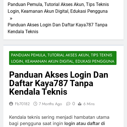
Panduan Pemula, Tutorial Akses Akun, Tips Teknis
Login, Keamanan Akun Digital, Edukasi Pengguna
Panduan Akses Login Dan Daftar Kaya787 Tanpa
Kendala Teknis
PANDUAN PEMULA, TUTORIAL AKSES AKUN, TIPS TEKNIS
LOGIN, KEAMANAN AKUN DIGITAL, EDUKASI PENGGUNA
Panduan Akses Login Dan
Daftar Kaya787 Tanpa
Kendala Teknis
0
Fb70182
7 Months Ago
6 Mins
Kendala teknis sering menjadi hambatan utama
bagi pengguna saat ingin
login atau daftar di