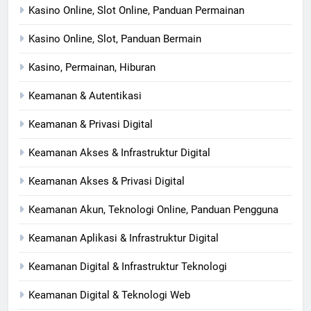
Kasino Online, Slot Online, Panduan Permainan
Kasino Online, Slot, Panduan Bermain
Kasino, Permainan, Hiburan
Keamanan & Autentikasi
Keamanan & Privasi Digital
Keamanan Akses & Infrastruktur Digital
Keamanan Akses & Privasi Digital
Keamanan Akun, Teknologi Online, Panduan Pengguna
Keamanan Aplikasi & Infrastruktur Digital
Keamanan Digital & Infrastruktur Teknologi
Keamanan Digital & Teknologi Web