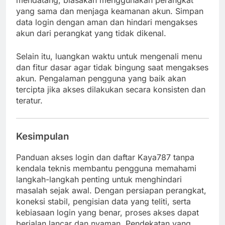
yang sama dan menjaga keamanan akun. Simpan
data login dengan aman dan hindari mengakses
akun dari perangkat yang tidak dikenal.
Selain itu, luangkan waktu untuk mengenali menu
dan fitur dasar agar tidak bingung saat mengakses
akun. Pengalaman pengguna yang baik akan
tercipta jika akses dilakukan secara konsisten dan
teratur.
Kesimpulan
Panduan akses login dan daftar Kaya787 tanpa
kendala teknis membantu pengguna memahami
langkah-langkah penting untuk menghindari
masalah sejak awal. Dengan persiapan perangkat,
koneksi stabil, pengisian data yang teliti, serta
kebiasaan login yang benar, proses akses dapat
berjalan lancar dan nyaman. Pendekatan yang