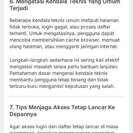
6. Mengatasi Kendala Teknis Yang Umum
Terjadi
Beberapa kendala teknis umum meliputi halaman
tidak terbuka, login gagal, atau proses daftar
terhenti. Untuk mengatasinya, pengguna dapat
mencoba membersihkan cache browser, memuat
ulang halaman, atau mengganti jaringan internet.
Langkah-langkah sederhana ini sering kali efektif
mengatasi masalah tanpa perlu bantuan lanjutan.
Pemahaman dasar mengenai kendala teknis
membantu pengguna tetap tenang dan tidak
terburu-buru mengambil keputusan yang salah.
7. Tips Menjaga Akses Tetap Lancar Ke
Depannya
Agar akses login dan daftar tetap lancar di masa
mendatang, biasakan menggunakan perangkat