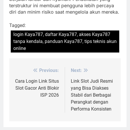
terstruktur ini membuat pengguna lebih percaya
diri dan minim risiko saat mengelola akun mereka.
Tagged:
login Kaya787, daftar Kaya787, akses Kaya787
tanpa kendala, panduan Kaya787, tips teknis akun
online
Previous:
Next:
Post
navigation
Cara Login Link Situs
Link Slot Judi Resmi
Slot Gacor Anti Blokir
yang Bisa Diakses
ISP 2026
Stabil dari Berbagai
Perangkat dengan
Performa Konsisten