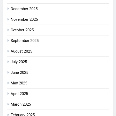
December 2025
November 2025
October 2025
September 2025
August 2025
July 2025
June 2025
May 2025
April 2025
March 2025
February 2025