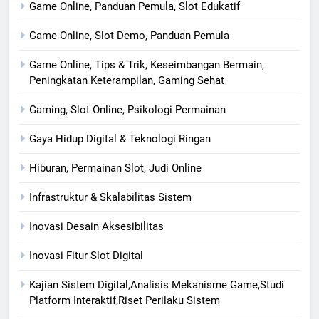
Game Online, Panduan Pemula, Slot Edukatif
Game Online, Slot Demo, Panduan Pemula
Game Online, Tips & Trik, Keseimbangan Bermain,
Peningkatan Keterampilan, Gaming Sehat
Gaming, Slot Online, Psikologi Permainan
Gaya Hidup Digital & Teknologi Ringan
Hiburan, Permainan Slot, Judi Online
Infrastruktur & Skalabilitas Sistem
Inovasi Desain Aksesibilitas
Inovasi Fitur Slot Digital
Kajian Sistem Digital,Analisis Mekanisme Game,Studi
Platform Interaktif,Riset Perilaku Sistem