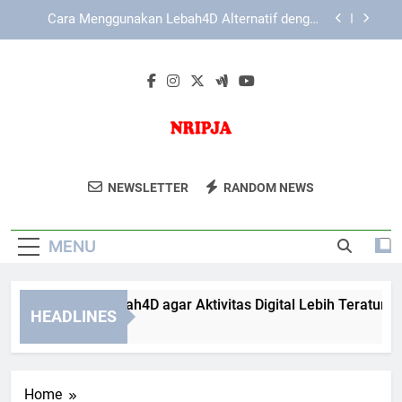
Skip
Slot Lebah4D sebagai Solusi Akses Online yang
to
Lebih Praktis
content
Tips Aman Menggunakan LAE138 Login di
Jaringan Publik
Panduan Slot Lebah4D agar Aktivitas Digital Lebih
Teratur
Cara Menggunakan Lebah4D Alternatif dengan
Langkah Tepat
NRIPJA
NRIPJA Menyediakan Solusi
Slot Lebah4D sebagai Solusi Akses Online yang
NEWSLETTER
RANDOM NEWS
Lebih Praktis
Pengembangan Jaringan Dan
Tips Aman Menggunakan LAE138 Login di
Infrastruktur Yang Andal Untuk Bisnis
Jaringan Publik
MENU
Anda.
nduan Slot Lebah4D agar Aktivitas Digital Lebih Teratur
HEADLINES
Months Ago
Home