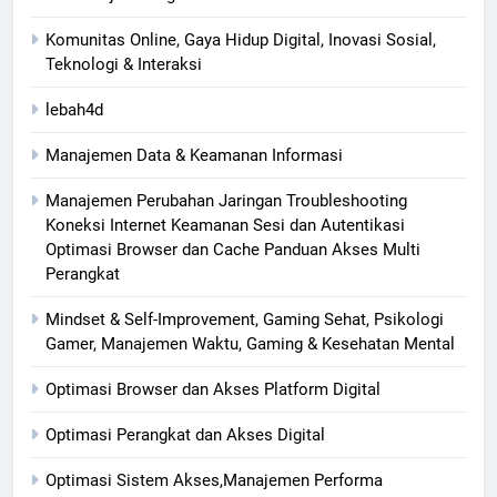
Komunitas Online, Gaya Hidup Digital, Inovasi Sosial,
Teknologi & Interaksi
lebah4d
Manajemen Data & Keamanan Informasi
Manajemen Perubahan Jaringan Troubleshooting
Koneksi Internet Keamanan Sesi dan Autentikasi
Optimasi Browser dan Cache Panduan Akses Multi
Perangkat
Mindset & Self-Improvement, Gaming Sehat, Psikologi
Gamer, Manajemen Waktu, Gaming & Kesehatan Mental
Optimasi Browser dan Akses Platform Digital
Optimasi Perangkat dan Akses Digital
Optimasi Sistem Akses,Manajemen Performa