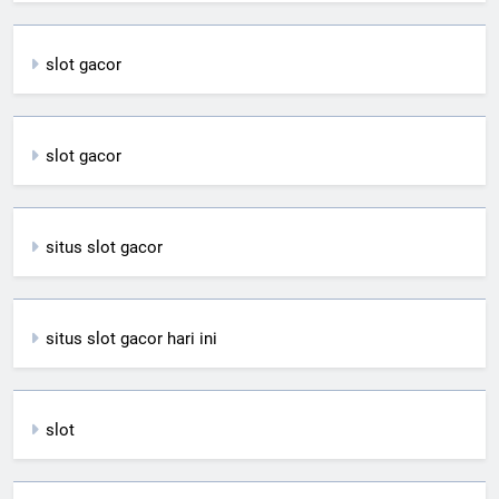
slot gacor
slot gacor
situs slot gacor
situs slot gacor hari ini
slot