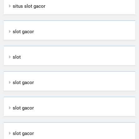
situs slot gacor
slot gacor
slot
slot gacor
slot gacor
slot gacor