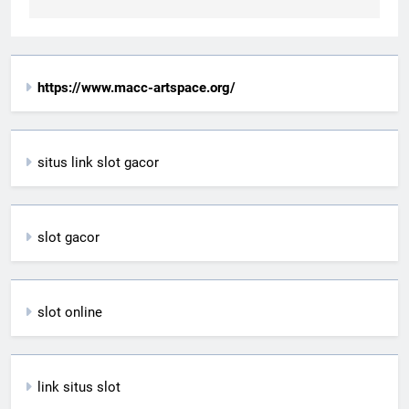
https://www.macc-artspace.org/
situs link slot gacor
slot gacor
slot online
link situs slot