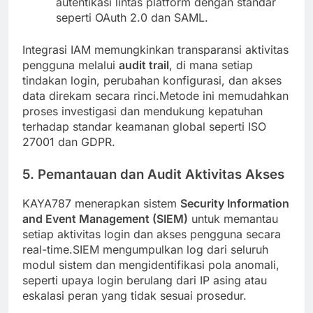
autentikasi lintas platform dengan standar
seperti OAuth 2.0 dan SAML.
Integrasi IAM memungkinkan transparansi aktivitas
pengguna melalui
audit trail
, di mana setiap
tindakan login, perubahan konfigurasi, dan akses
data direkam secara rinci.Metode ini memudahkan
proses investigasi dan mendukung kepatuhan
terhadap standar keamanan global seperti ISO
27001 dan GDPR.
5. Pemantauan dan Audit Aktivitas Akses
KAYA787 menerapkan sistem
Security Information
and Event Management (SIEM)
untuk memantau
setiap aktivitas login dan akses pengguna secara
real-time.SIEM mengumpulkan log dari seluruh
modul sistem dan mengidentifikasi pola anomali,
seperti upaya login berulang dari IP asing atau
eskalasi peran yang tidak sesuai prosedur.