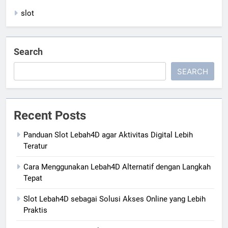
slot
Search
SEARCH
Recent Posts
Panduan Slot Lebah4D agar Aktivitas Digital Lebih
Teratur
Cara Menggunakan Lebah4D Alternatif dengan Langkah
Tepat
Slot Lebah4D sebagai Solusi Akses Online yang Lebih
Praktis