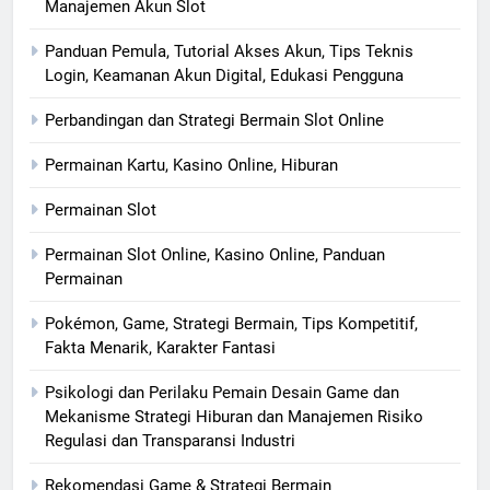
Manajemen Akun Slot
Panduan Pemula, Tutorial Akses Akun, Tips Teknis
Login, Keamanan Akun Digital, Edukasi Pengguna
Perbandingan dan Strategi Bermain Slot Online
Permainan Kartu, Kasino Online, Hiburan
Permainan Slot
Permainan Slot Online, Kasino Online, Panduan
Permainan
Pokémon, Game, Strategi Bermain, Tips Kompetitif,
Fakta Menarik, Karakter Fantasi
Psikologi dan Perilaku Pemain Desain Game dan
Mekanisme Strategi Hiburan dan Manajemen Risiko
Regulasi dan Transparansi Industri
Rekomendasi Game & Strategi Bermain