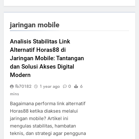
jaringan mobile
Analisis Stabilitas Link
Alternatif Horas88 di
Jaringan Mobile: Tantangan
dan Solusi Akses Digital
Modern
fb70182
1 year ago
0
6
mins
Bagaimana performa link alternatif
Horas88 ketika diakses melalui
jaringan mobile? Artikel ini
mengulas stabilitas, hambatan
teknis, dan strategi agar pengguna