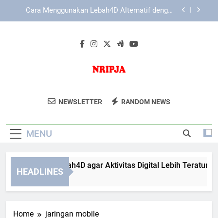
Skip
Slot Lebah4D sebagai Solusi Akses Online yang
to
Lebih Praktis
content
Tips Aman Menggunakan LAE138 Login di
Jaringan Publik
Panduan Slot Lebah4D agar Aktivitas Digital Lebih
Teratur
Cara Menggunakan Lebah4D Alternatif dengan
Langkah Tepat
NRIPJA
NRIPJA Menyediakan Solusi
Slot Lebah4D sebagai Solusi Akses Online yang
NEWSLETTER
RANDOM NEWS
Lebih Praktis
Pengembangan Jaringan Dan
Tips Aman Menggunakan LAE138 Login di
Infrastruktur Yang Andal Untuk Bisnis
Jaringan Publik
MENU
Anda.
anduan Slot Lebah4D agar Aktivitas Digital Lebih Teratur
HEADLINES
 Months Ago
Home
jaringan mobile