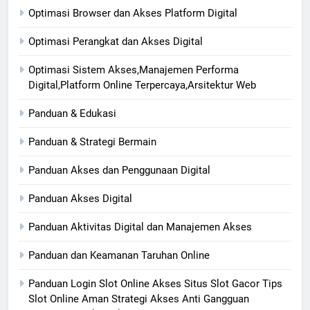
Optimasi Browser dan Akses Platform Digital
Optimasi Perangkat dan Akses Digital
Optimasi Sistem Akses,Manajemen Performa
Digital,Platform Online Terpercaya,Arsitektur Web
Panduan & Edukasi
Panduan & Strategi Bermain
Panduan Akses dan Penggunaan Digital
Panduan Akses Digital
Panduan Aktivitas Digital dan Manajemen Akses
Panduan dan Keamanan Taruhan Online
Panduan Login Slot Online Akses Situs Slot Gacor Tips
Slot Online Aman Strategi Akses Anti Gangguan