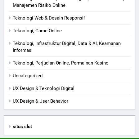
Manajemen Risiko Online
Teknologi Web & Desain Responsif
Teknologi, Game Online
Teknologi, Infrastruktur Digital, Data & AI, Keamanan
Informasi
Teknologi, Perjudian Online, Permainan Kasino
Uncategorized
UX Design & Teknologi Digital
UX Design & User Behavior
situs slot