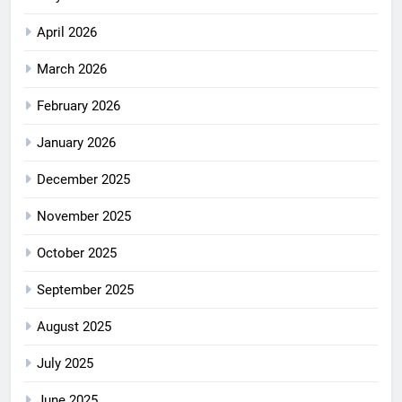
April 2026
March 2026
February 2026
January 2026
December 2025
November 2025
October 2025
September 2025
August 2025
July 2025
June 2025