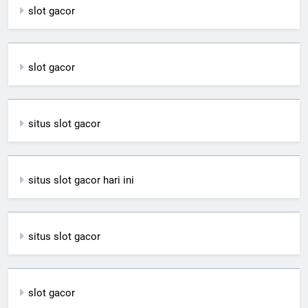
slot gacor
slot gacor
situs slot gacor
situs slot gacor hari ini
situs slot gacor
slot gacor