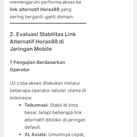
memengaruhi performa akses ke
link alternatif Horas88
yang
sering berganti-ganti domain.
2. Evaluasi Stabilitas Link
Alternatif Horas88 di
Jaringan Mobile
?
Pengujian Berdasarkan
Operator
Uji coba akses dilakukan melalui
beberapa operator seluler utama di
Indonesia:
Telkomsel
: Stabil di kota
besar, tetapi beberapa link
alternatif diblokir di jaringan
default.
XL Axiata
: Umumnya cepat,