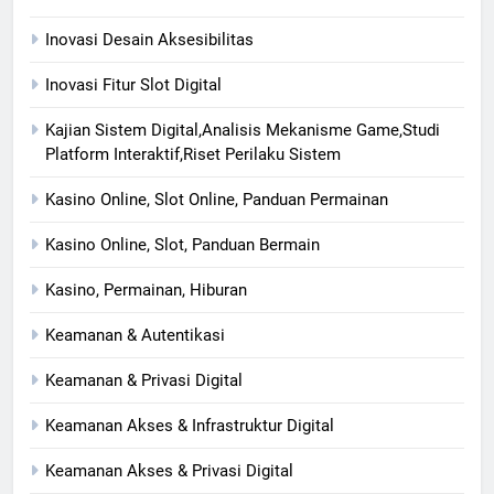
Inovasi Desain Aksesibilitas
Inovasi Fitur Slot Digital
Kajian Sistem Digital,Analisis Mekanisme Game,Studi
Platform Interaktif,Riset Perilaku Sistem
Kasino Online, Slot Online, Panduan Permainan
Kasino Online, Slot, Panduan Bermain
Kasino, Permainan, Hiburan
Keamanan & Autentikasi
Keamanan & Privasi Digital
Keamanan Akses & Infrastruktur Digital
Keamanan Akses & Privasi Digital