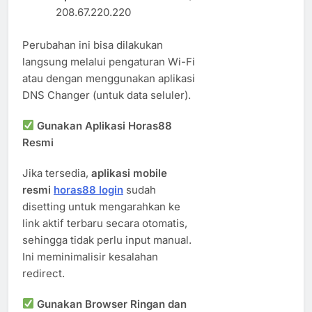
208.67.220.220
Perubahan ini bisa dilakukan
langsung melalui pengaturan Wi-Fi
atau dengan menggunakan aplikasi
DNS Changer (untuk data seluler).
Gunakan Aplikasi Horas88
Resmi
Jika tersedia,
aplikasi mobile
resmi
horas88 login
sudah
disetting untuk mengarahkan ke
link aktif terbaru secara otomatis,
sehingga tidak perlu input manual.
Ini meminimalisir kesalahan
redirect.
Gunakan Browser Ringan dan