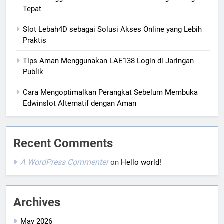
Tepat
Slot Lebah4D sebagai Solusi Akses Online yang Lebih
Praktis
Tips Aman Menggunakan LAE138 Login di Jaringan
Publik
Cara Mengoptimalkan Perangkat Sebelum Membuka
Edwinslot Alternatif dengan Aman
Recent Comments
A WordPress Commenter
on
Hello world!
Archives
May 2026