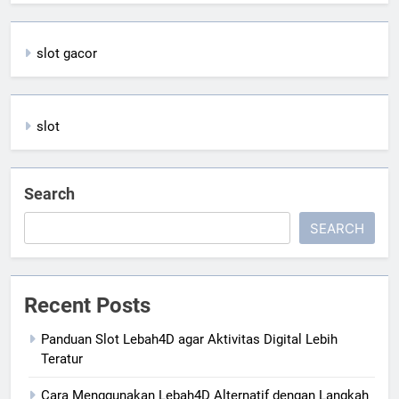
slot gacor
slot
Search
SEARCH
Recent Posts
Panduan Slot Lebah4D agar Aktivitas Digital Lebih
Teratur
Cara Menggunakan Lebah4D Alternatif dengan Langkah