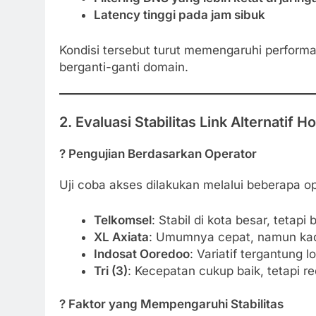
Latency tinggi pada jam sibuk
Kondisi tersebut turut memengaruhi perform
berganti-ganti domain.
2. Evaluasi Stabilitas Link Alternatif 
?
Pengujian Berdasarkan Operator
Uji coba akses dilakukan melalui beberapa op
Telkomsel
: Stabil di kota besar, tetapi 
XL Axiata
: Umumnya cepat, namun ka
Indosat Ooredoo
: Variatif tergantung 
Tri (3)
: Kecepatan cukup baik, tetapi re
?
Faktor yang Mempengaruhi Stabilitas