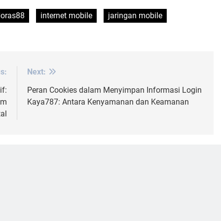
oras88
internet mobile
jaringan mobile
s:
Next:
f:
Peran Cookies dalam Menyimpan Informasi Login
am
Kaya787: Antara Kenyamanan dan Keamanan
tal