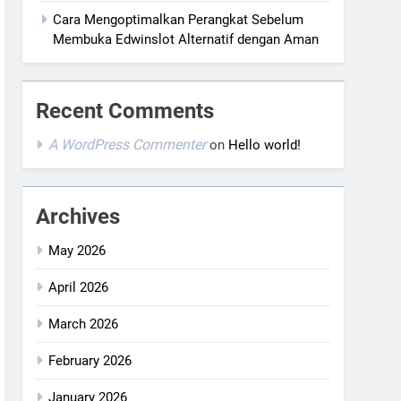
Cara Mengoptimalkan Perangkat Sebelum
Membuka Edwinslot Alternatif dengan Aman
Recent Comments
A WordPress Commenter
on
Hello world!
Archives
May 2026
April 2026
March 2026
February 2026
January 2026