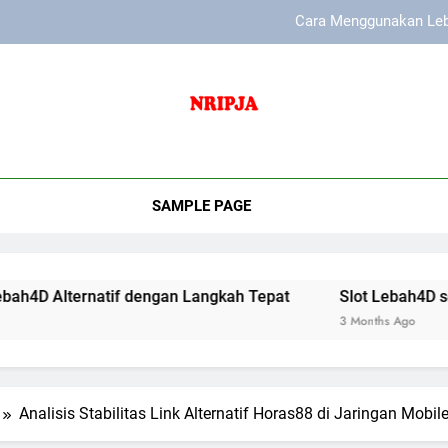
Cara Menggunakan Leb
Slot Lebah4D sebagai S
Tips Aman Menggun
IPJA
Panduan Slot Lebah4
nyediakan Solusi Pengembangan Jaringan Dan Infrastruktur Ya
Cara Menggunakan Leb
SAMPLE PAGE
Slot Lebah4D sebagai S
Tips Aman Menggun
natif dengan Langkah Tepat
Slot Lebah4D sebagai Solus
3 Months Ago
Analisis Stabilitas Link Alternatif Horas88 di Jaringan Mobi