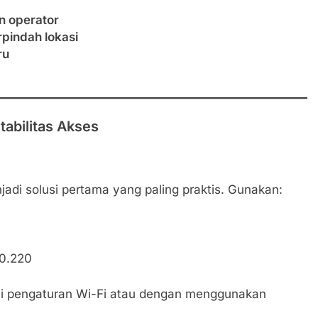
n operator
pindah lokasi
ru
tabilitas Akses
adi solusi pertama yang paling praktis. Gunakan:
20.220
lui pengaturan Wi-Fi atau dengan menggunakan