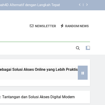
ah4D Alternatif dengan Langkah Tepat
olusi Akses Online yang Lebih Praktis
akan LAE138 Login di Jaringan Publik
NEWSLETTER
RANDOM NEWS
D agar Aktivitas Digital Lebih Teratur
ng Andal Untuk Bisnis Anda.
ah4D Alternatif dengan Langkah Tepat
olusi Akses Online yang Lebih Praktis
akan LAE138 Login di Jaringan Publik
i Akses Online yang Lebih Praktis
Tips Aman Menggunak
3 Months Ago
le: Tantangan dan Solusi Akses Digital Modern