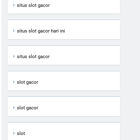
situs slot gacor
situs slot gacor hari ini
situs slot gacor
slot gacor
slot gacor
slot