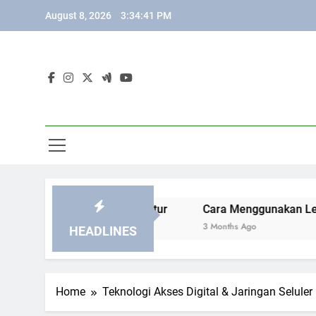
Skip
August 8, 2026
3:34:42 PM
to
content
NR
NRIPJA Me
Digital Lebih Teratur
Cara Menggunakan Lebah4D Alter
3 Months Ago
HEADLINES
Home
Teknologi Akses Digital & Jaringan Seluler