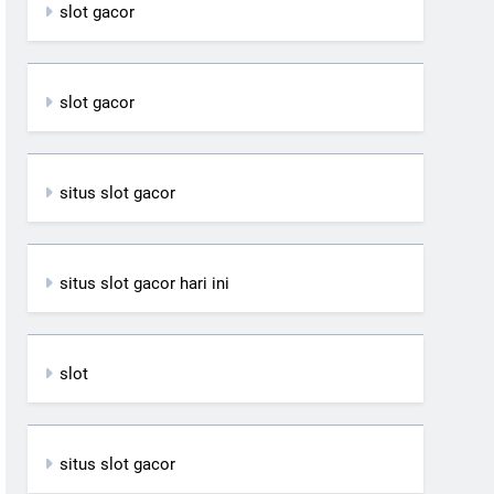
slot gacor
slot gacor
situs slot gacor
situs slot gacor hari ini
slot
situs slot gacor