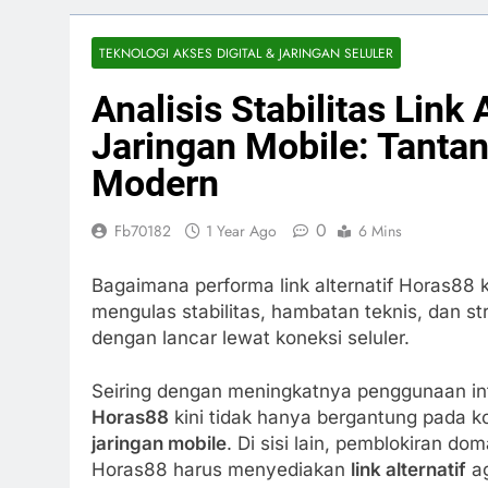
TEKNOLOGI AKSES DIGITAL & JARINGAN SELULER
Analisis Stabilitas Link 
Jaringan Mobile: Tantan
Modern
0
Fb70182
1 Year Ago
6 Mins
Bagaimana performa link alternatif Horas88 ke
mengulas stabilitas, hambatan teknis, dan s
dengan lancar lewat koneksi seluler.
Seiring dengan meningkatnya penggunaan inter
Horas88
kini tidak hanya bergantung pada k
jaringan mobile
. Di sisi lain, pemblokiran d
Horas88 harus menyediakan
link alternatif
ag